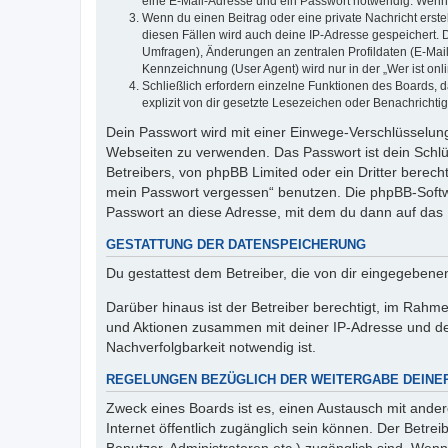
eine E-Mail-Adresse und ein Passwort notwendig. Wenn du
Wenn du einen Beitrag oder eine private Nachricht erste
diesen Fällen wird auch deine IP-Adresse gespeichert. 
Umfragen), Änderungen an zentralen Profildaten (E-Mai
Kennzeichnung (User Agent) wird nur in der „Wer ist onl
Schließlich erfordern einzelne Funktionen des Boards,
explizit von dir gesetzte Lesezeichen oder Benachrichti
Dein Passwort wird mit einer Einwege-Verschlüsselung 
Webseiten zu verwenden. Das Passwort ist dein Schlü
Betreibers, von phpBB Limited oder ein Dritter berec
mein Passwort vergessen“ benutzen. Die phpBB-Softw
Passwort an diese Adresse, mit dem du dann auf das 
GESTATTUNG DER DATENSPEICHERUNG
Du gestattest dem Betreiber, die von dir eingegeben
Darüber hinaus ist der Betreiber berechtigt, im Rahm
und Aktionen zusammen mit deiner IP-Adresse und de
Nachverfolgbarkeit notwendig ist.
REGELUNGEN BEZÜGLICH DER WEITERGABE DEINE
Zweck eines Boards ist es, einen Austausch mit andere
Internet öffentlich zugänglich sein können. Der Betrei