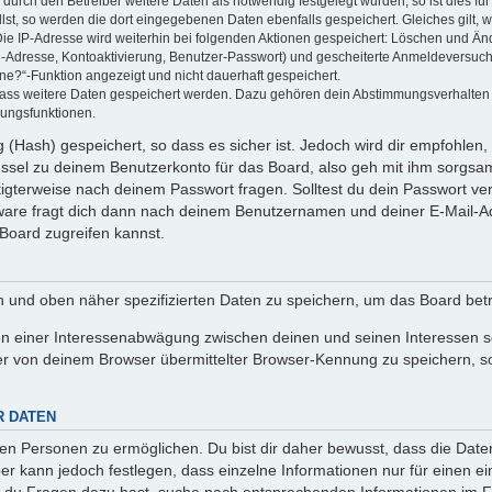
rch den Betreiber weitere Daten als notwendig festgelegt wurden, so ist dies für 
llst, so werden die dort eingegebenen Daten ebenfalls gespeichert. Gleiches gilt, 
Die IP-Adresse wird weiterhin bei folgenden Aktionen gespeichert: Löschen und Än
l-Adresse, Kontoaktivierung, Benutzer-Passwort) und gescheiterte Anmeldeversuch
ine?“-Funktion angezeigt und nicht dauerhaft gespeichert.
 dass weitere Daten gespeichert werden. Dazu gehören dein Abstimmungsverhalten
gungsfunktionen.
(Hash) gespeichert, so dass es sicher ist. Jedoch wird dir empfohlen, 
ssel zu deinem Benutzerkonto für das Board, also geh mit ihm sorgsam
htigterweise nach deinem Passwort fragen. Solltest du dein Passwort v
are fragt dich dann nach deinem Benutzernamen und deiner E-Mail-Ad
Board zugreifen kannst.
en und oben näher spezifizierten Daten zu speichern, um das Board bet
en einer Interessenabwägung zwischen deinen und seinen Interessen sow
r von deinem Browser übermittelter Browser-Kennung zu speichern, so
R DATEN
n Personen zu ermöglichen. Du bist dir daher bewusst, dass die Daten d
ber kann jedoch festlegen, dass einzelne Informationen nur für einen ei