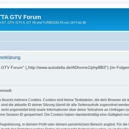
TTA GTV Forum
TTA GT, GTV, GTV 6, GT V8 und TURBODELTA von 1974 bis 86
erklärung
A GTV Forum“ („http://www.autodelta.de/ADhome1/phpBB3“) (im Folgend
ammelt:
s Boards mehrere Cookies. Cookies sind kleine Textdateien, die dein Browser als
 sind die aktuelle ID deiner Sitzung (damit dir alle Seitenaufrufe zugeordnet werd
u nicht angemeldet bist) sowie Informationen über deine Teilnahme an Umfragen (s
eine Session-ID gespeichert. Die Cookies haben standardmäßig eine Gültigkeit von 
Registrierung, in deinem Profil oder deinem persönlichem Bereich angibst. Für di