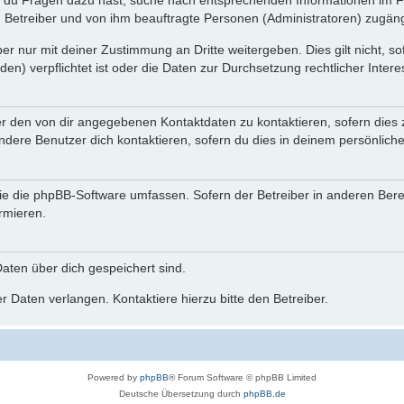
n du Fragen dazu hast, suche nach entsprechenden Informationen im Fo
n Betreiber und von ihm beauftragte Personen (Administratoren) zugäng
r nur mit deiner Zustimmung an Dritte weitergeben. Dies gilt nicht, s
n) verpflichtet ist oder die Daten zur Durchsetzung rechtlicher Interes
er den von dir angegebenen Kontaktdaten zu kontaktieren, sofern dies 
andere Benutzer dich kontaktieren, sofern du dies in deinem persönliche
, die die phpBB-Software umfassen. Sofern der Betreiber in anderen Be
ormieren.
 Daten über dich gespeichert sind.
 Daten verlangen. Kontaktiere hierzu bitte den Betreiber.
Powered by
phpBB
® Forum Software © phpBB Limited
Deutsche Übersetzung durch
phpBB.de