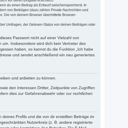
dich vor deren Eingabe ersichtlich.
wenn du einen Beitrag als Entwurf zwischenspeicherst. In
dern von Beiträgen (dazu zählen Private Nachrichten und
e. Die von deinem Browser übermittelte Browser-
 bei Umfragen, der Gelesen-Status von deinen Beiträgen oder
dieses Passwort nicht auf einer Vielzahl von
 um. Insbesondere wird dich kein Vertreter des
ergessen haben, so kannst du die Funktion „Ich habe
resse und sendet anschließend ein neu generiertes
reiben und anbieten zu können.
ie den Interessen Dritter, Zeitpunkte von Zugriffen
fern dies zur Gefahrenabwehr oder zur rechtlichen
eines Profils und die von dir erstellten Beiträge im
ngeschränkten Nutzerkreis (z. B. andere registrierte