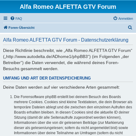
Alfa Romeo ALFETTA GTV Forum
FAQ
Anmelden
S
Foren-Übersicht
u
Alfa Romeo ALFETTA GTV Forum - Datenschutzerklärung
c
h
Diese Richtlinie beschreibt, wie „Alfa Romeo ALFETTA GTV Forum“
(„http://www.autodelta.de/ADhome1/phpBB3“) (im Folgenden „der
e
Betreiber“) die Daten verwendet, die während deines Foren-
Besuchs gesammelt werden.
UMFANG UND ART DER DATENSPEICHERUNG
Deine Daten werden auf vier verschiedene Arten gesammelt:
Die Forensoftware phpBB erstellt bei deinem Besuch des Boards
mehrere Cookies. Cookies sind kleine Textdateien, die dein Browser als
temporäre Dateien ablegt und die zwischen den einzelnen Aufrufen des
Boards erhalten bleiben. In diesen Cookies sind die aktuelle ID deiner
Sitzung (damit dir alle Seitenaufrufe zugeordnet werden können),
Informationen über die von dir gelesenen Beiträge (zur Markierung
dieser als gelesen/ungelesen; sofern du nicht angemeldet bist) sowie
Informationen über deine Teilnahme an Umfragen (sofern du nicht