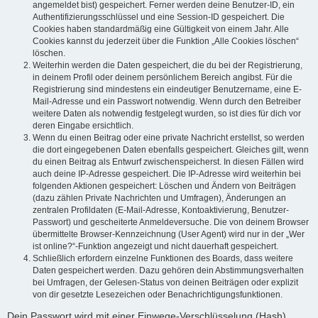
angemeldet bist) gespeichert. Ferner werden deine Benutzer-ID, ein
Authentifizierungsschlüssel und eine Session-ID gespeichert. Die
Cookies haben standardmäßig eine Gültigkeit von einem Jahr. Alle
Cookies kannst du jederzeit über die Funktion „Alle Cookies löschen“
löschen.
Weiterhin werden die Daten gespeichert, die du bei der Registrierung,
in deinem Profil oder deinem persönlichem Bereich angibst. Für die
Registrierung sind mindestens ein eindeutiger Benutzername, eine E-
Mail-Adresse und ein Passwort notwendig. Wenn durch den Betreiber
weitere Daten als notwendig festgelegt wurden, so ist dies für dich vor
deren Eingabe ersichtlich.
Wenn du einen Beitrag oder eine private Nachricht erstellst, so werden
die dort eingegebenen Daten ebenfalls gespeichert. Gleiches gilt, wenn
du einen Beitrag als Entwurf zwischenspeicherst. In diesen Fällen wird
auch deine IP-Adresse gespeichert. Die IP-Adresse wird weiterhin bei
folgenden Aktionen gespeichert: Löschen und Ändern von Beiträgen
(dazu zählen Private Nachrichten und Umfragen), Änderungen an
zentralen Profildaten (E-Mail-Adresse, Kontoaktivierung, Benutzer-
Passwort) und gescheiterte Anmeldeversuche. Die von deinem Browser
übermittelte Browser-Kennzeichnung (User Agent) wird nur in der „Wer
ist online?“-Funktion angezeigt und nicht dauerhaft gespeichert.
Schließlich erfordern einzelne Funktionen des Boards, dass weitere
Daten gespeichert werden. Dazu gehören dein Abstimmungsverhalten
bei Umfragen, der Gelesen-Status von deinen Beiträgen oder explizit
von dir gesetzte Lesezeichen oder Benachrichtigungsfunktionen.
Dein Passwort wird mit einer Einwege-Verschlüsselung (Hash)