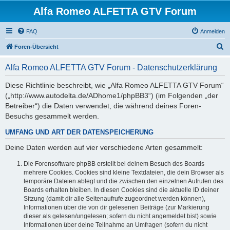
Alfa Romeo ALFETTA GTV Forum
FAQ
Anmelden
S
Foren-Übersicht
u
Alfa Romeo ALFETTA GTV Forum - Datenschutzerklärung
c
h
Diese Richtlinie beschreibt, wie „Alfa Romeo ALFETTA GTV Forum“
(„http://www.autodelta.de/ADhome1/phpBB3“) (im Folgenden „der
e
Betreiber“) die Daten verwendet, die während deines Foren-
Besuchs gesammelt werden.
UMFANG UND ART DER DATENSPEICHERUNG
Deine Daten werden auf vier verschiedene Arten gesammelt:
Die Forensoftware phpBB erstellt bei deinem Besuch des Boards
mehrere Cookies. Cookies sind kleine Textdateien, die dein Browser als
temporäre Dateien ablegt und die zwischen den einzelnen Aufrufen des
Boards erhalten bleiben. In diesen Cookies sind die aktuelle ID deiner
Sitzung (damit dir alle Seitenaufrufe zugeordnet werden können),
Informationen über die von dir gelesenen Beiträge (zur Markierung
dieser als gelesen/ungelesen; sofern du nicht angemeldet bist) sowie
Informationen über deine Teilnahme an Umfragen (sofern du nicht