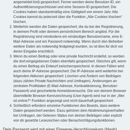
angemeldet bist) gespeichert. Ferner werden deine Benutzer-ID, ein
Authentifizierungsschlüssel und eine Session-ID gespeichert. Die
Cookies haben standardmäßig eine Gültigkeit von einem Jahr. Alle
Cookies kannst du jederzeit über die Funktion „Alle Cookies löschen“
löschen.
Weiterhin werden die Daten gespeichert, die du bei der Registrierung,
in deinem Profil oder deinem persönlichem Bereich angibst. Für die
Registrierung sind mindestens ein eindeutiger Benutzername, eine E-
Mail-Adresse und ein Passwort notwendig. Wenn durch den Betreiber
weitere Daten als notwendig festgelegt wurden, so ist dies für dich vor
deren Eingabe ersichtlich.
Wenn du einen Beitrag oder eine private Nachricht erstellst, so werden
die dort eingegebenen Daten ebenfalls gespeichert. Gleiches gilt, wenn
du einen Beitrag als Entwurf zwischenspeicherst. In diesen Fällen wird
auch deine IP-Adresse gespeichert. Die IP-Adresse wird weiterhin bei
folgenden Aktionen gespeichert: Löschen und Ändern von Beiträgen
(dazu zählen Private Nachrichten und Umfragen), Änderungen an
zentralen Profildaten (E-Mail-Adresse, Kontoaktivierung, Benutzer-
Passwort) und gescheiterte Anmeldeversuche. Die von deinem Browser
übermittelte Browser-Kennzeichnung (User Agent) wird nur in der „Wer
ist online?“-Funktion angezeigt und nicht dauerhaft gespeichert.
Schließlich erfordern einzelne Funktionen des Boards, dass weitere
Daten gespeichert werden. Dazu gehören dein Abstimmungsverhalten
bei Umfragen, der Gelesen-Status von deinen Beiträgen oder explizit
von dir gesetzte Lesezeichen oder Benachrichtigungsfunktionen.
Dein Passwort wird mit einer Einwege-Verschlüsselung (Hash)