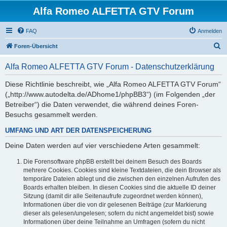
Alfa Romeo ALFETTA GTV Forum
FAQ
Anmelden
S
Foren-Übersicht
u
Alfa Romeo ALFETTA GTV Forum - Datenschutzerklärung
c
h
Diese Richtlinie beschreibt, wie „Alfa Romeo ALFETTA GTV Forum“
(„http://www.autodelta.de/ADhome1/phpBB3“) (im Folgenden „der
e
Betreiber“) die Daten verwendet, die während deines Foren-
Besuchs gesammelt werden.
UMFANG UND ART DER DATENSPEICHERUNG
Deine Daten werden auf vier verschiedene Arten gesammelt:
Die Forensoftware phpBB erstellt bei deinem Besuch des Boards
mehrere Cookies. Cookies sind kleine Textdateien, die dein Browser als
temporäre Dateien ablegt und die zwischen den einzelnen Aufrufen des
Boards erhalten bleiben. In diesen Cookies sind die aktuelle ID deiner
Sitzung (damit dir alle Seitenaufrufe zugeordnet werden können),
Informationen über die von dir gelesenen Beiträge (zur Markierung
dieser als gelesen/ungelesen; sofern du nicht angemeldet bist) sowie
Informationen über deine Teilnahme an Umfragen (sofern du nicht