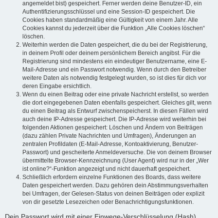
angemeldet bist) gespeichert. Ferner werden deine Benutzer-ID, ein
Authentifizierungsschlüssel und eine Session-ID gespeichert. Die
Cookies haben standardmäßig eine Gültigkeit von einem Jahr. Alle
Cookies kannst du jederzeit über die Funktion „Alle Cookies löschen“
löschen.
Weiterhin werden die Daten gespeichert, die du bei der Registrierung,
in deinem Profil oder deinem persönlichem Bereich angibst. Für die
Registrierung sind mindestens ein eindeutiger Benutzername, eine E-
Mail-Adresse und ein Passwort notwendig. Wenn durch den Betreiber
weitere Daten als notwendig festgelegt wurden, so ist dies für dich vor
deren Eingabe ersichtlich.
Wenn du einen Beitrag oder eine private Nachricht erstellst, so werden
die dort eingegebenen Daten ebenfalls gespeichert. Gleiches gilt, wenn
du einen Beitrag als Entwurf zwischenspeicherst. In diesen Fällen wird
auch deine IP-Adresse gespeichert. Die IP-Adresse wird weiterhin bei
folgenden Aktionen gespeichert: Löschen und Ändern von Beiträgen
(dazu zählen Private Nachrichten und Umfragen), Änderungen an
zentralen Profildaten (E-Mail-Adresse, Kontoaktivierung, Benutzer-
Passwort) und gescheiterte Anmeldeversuche. Die von deinem Browser
übermittelte Browser-Kennzeichnung (User Agent) wird nur in der „Wer
ist online?“-Funktion angezeigt und nicht dauerhaft gespeichert.
Schließlich erfordern einzelne Funktionen des Boards, dass weitere
Daten gespeichert werden. Dazu gehören dein Abstimmungsverhalten
bei Umfragen, der Gelesen-Status von deinen Beiträgen oder explizit
von dir gesetzte Lesezeichen oder Benachrichtigungsfunktionen.
Dein Passwort wird mit einer Einwege-Verschlüsselung (Hash)