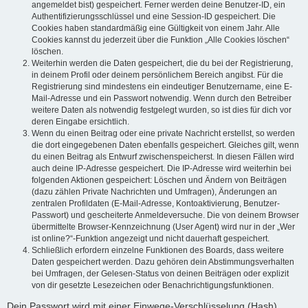
angemeldet bist) gespeichert. Ferner werden deine Benutzer-ID, ein
Authentifizierungsschlüssel und eine Session-ID gespeichert. Die
Cookies haben standardmäßig eine Gültigkeit von einem Jahr. Alle
Cookies kannst du jederzeit über die Funktion „Alle Cookies löschen“
löschen.
Weiterhin werden die Daten gespeichert, die du bei der Registrierung,
in deinem Profil oder deinem persönlichem Bereich angibst. Für die
Registrierung sind mindestens ein eindeutiger Benutzername, eine E-
Mail-Adresse und ein Passwort notwendig. Wenn durch den Betreiber
weitere Daten als notwendig festgelegt wurden, so ist dies für dich vor
deren Eingabe ersichtlich.
Wenn du einen Beitrag oder eine private Nachricht erstellst, so werden
die dort eingegebenen Daten ebenfalls gespeichert. Gleiches gilt, wenn
du einen Beitrag als Entwurf zwischenspeicherst. In diesen Fällen wird
auch deine IP-Adresse gespeichert. Die IP-Adresse wird weiterhin bei
folgenden Aktionen gespeichert: Löschen und Ändern von Beiträgen
(dazu zählen Private Nachrichten und Umfragen), Änderungen an
zentralen Profildaten (E-Mail-Adresse, Kontoaktivierung, Benutzer-
Passwort) und gescheiterte Anmeldeversuche. Die von deinem Browser
übermittelte Browser-Kennzeichnung (User Agent) wird nur in der „Wer
ist online?“-Funktion angezeigt und nicht dauerhaft gespeichert.
Schließlich erfordern einzelne Funktionen des Boards, dass weitere
Daten gespeichert werden. Dazu gehören dein Abstimmungsverhalten
bei Umfragen, der Gelesen-Status von deinen Beiträgen oder explizit
von dir gesetzte Lesezeichen oder Benachrichtigungsfunktionen.
Dein Passwort wird mit einer Einwege-Verschlüsselung (Hash)