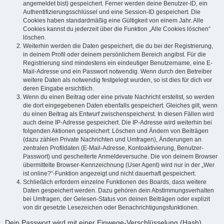
angemeldet bist) gespeichert. Ferner werden deine Benutzer-ID, ein
Authentifizierungsschlüssel und eine Session-ID gespeichert. Die
Cookies haben standardmäßig eine Gültigkeit von einem Jahr. Alle
Cookies kannst du jederzeit über die Funktion „Alle Cookies löschen“
löschen.
Weiterhin werden die Daten gespeichert, die du bei der Registrierung,
in deinem Profil oder deinem persönlichem Bereich angibst. Für die
Registrierung sind mindestens ein eindeutiger Benutzername, eine E-
Mail-Adresse und ein Passwort notwendig. Wenn durch den Betreiber
weitere Daten als notwendig festgelegt wurden, so ist dies für dich vor
deren Eingabe ersichtlich.
Wenn du einen Beitrag oder eine private Nachricht erstellst, so werden
die dort eingegebenen Daten ebenfalls gespeichert. Gleiches gilt, wenn
du einen Beitrag als Entwurf zwischenspeicherst. In diesen Fällen wird
auch deine IP-Adresse gespeichert. Die IP-Adresse wird weiterhin bei
folgenden Aktionen gespeichert: Löschen und Ändern von Beiträgen
(dazu zählen Private Nachrichten und Umfragen), Änderungen an
zentralen Profildaten (E-Mail-Adresse, Kontoaktivierung, Benutzer-
Passwort) und gescheiterte Anmeldeversuche. Die von deinem Browser
übermittelte Browser-Kennzeichnung (User Agent) wird nur in der „Wer
ist online?“-Funktion angezeigt und nicht dauerhaft gespeichert.
Schließlich erfordern einzelne Funktionen des Boards, dass weitere
Daten gespeichert werden. Dazu gehören dein Abstimmungsverhalten
bei Umfragen, der Gelesen-Status von deinen Beiträgen oder explizit
von dir gesetzte Lesezeichen oder Benachrichtigungsfunktionen.
Dein Passwort wird mit einer Einwege-Verschlüsselung (Hash)