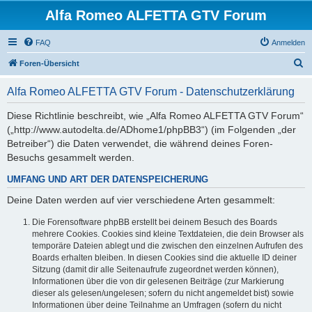
Alfa Romeo ALFETTA GTV Forum
FAQ
Anmelden
S
Foren-Übersicht
u
Alfa Romeo ALFETTA GTV Forum - Datenschutzerklärung
c
h
Diese Richtlinie beschreibt, wie „Alfa Romeo ALFETTA GTV Forum“
(„http://www.autodelta.de/ADhome1/phpBB3“) (im Folgenden „der
e
Betreiber“) die Daten verwendet, die während deines Foren-
Besuchs gesammelt werden.
UMFANG UND ART DER DATENSPEICHERUNG
Deine Daten werden auf vier verschiedene Arten gesammelt:
Die Forensoftware phpBB erstellt bei deinem Besuch des Boards
mehrere Cookies. Cookies sind kleine Textdateien, die dein Browser als
temporäre Dateien ablegt und die zwischen den einzelnen Aufrufen des
Boards erhalten bleiben. In diesen Cookies sind die aktuelle ID deiner
Sitzung (damit dir alle Seitenaufrufe zugeordnet werden können),
Informationen über die von dir gelesenen Beiträge (zur Markierung
dieser als gelesen/ungelesen; sofern du nicht angemeldet bist) sowie
Informationen über deine Teilnahme an Umfragen (sofern du nicht