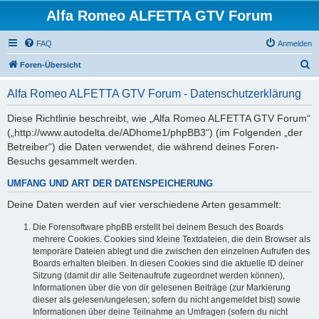
Alfa Romeo ALFETTA GTV Forum
FAQ
Anmelden
S
Foren-Übersicht
u
Alfa Romeo ALFETTA GTV Forum - Datenschutzerklärung
c
h
Diese Richtlinie beschreibt, wie „Alfa Romeo ALFETTA GTV Forum“
(„http://www.autodelta.de/ADhome1/phpBB3“) (im Folgenden „der
e
Betreiber“) die Daten verwendet, die während deines Foren-
Besuchs gesammelt werden.
UMFANG UND ART DER DATENSPEICHERUNG
Deine Daten werden auf vier verschiedene Arten gesammelt:
Die Forensoftware phpBB erstellt bei deinem Besuch des Boards
mehrere Cookies. Cookies sind kleine Textdateien, die dein Browser als
temporäre Dateien ablegt und die zwischen den einzelnen Aufrufen des
Boards erhalten bleiben. In diesen Cookies sind die aktuelle ID deiner
Sitzung (damit dir alle Seitenaufrufe zugeordnet werden können),
Informationen über die von dir gelesenen Beiträge (zur Markierung
dieser als gelesen/ungelesen; sofern du nicht angemeldet bist) sowie
Informationen über deine Teilnahme an Umfragen (sofern du nicht