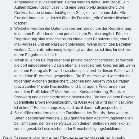
angemeldet bist) gespeichert. Ferner werden deine Benutzer-ID, ein
Authentifizierungsschlüssel und eine Session-ID gespeichert. Die
Cookies haben standardmäßig eine Gültigkeit von einem Jahr. Alle
Cookies kannst du jederzeit über die Funktion „Alle Cookies löschen“
löschen.
Weiterhin werden die Daten gespeichert, die du bei der Registrierung,
in deinem Profil oder deinem persönlichem Bereich angibst. Für die
Registrierung sind mindestens ein eindeutiger Benutzername, eine E-
Mail-Adresse und ein Passwort notwendig. Wenn durch den Betreiber
weitere Daten als notwendig festgelegt wurden, so ist dies für dich vor
deren Eingabe ersichtlich.
Wenn du einen Beitrag oder eine private Nachricht erstellst, so werden
die dort eingegebenen Daten ebenfalls gespeichert. Gleiches gilt, wenn
du einen Beitrag als Entwurf zwischenspeicherst. In diesen Fällen wird
auch deine IP-Adresse gespeichert. Die IP-Adresse wird weiterhin bei
folgenden Aktionen gespeichert: Löschen und Ändern von Beiträgen
(dazu zählen Private Nachrichten und Umfragen), Änderungen an
zentralen Profildaten (E-Mail-Adresse, Kontoaktivierung, Benutzer-
Passwort) und gescheiterte Anmeldeversuche. Die von deinem Browser
übermittelte Browser-Kennzeichnung (User Agent) wird nur in der „Wer
ist online?“-Funktion angezeigt und nicht dauerhaft gespeichert.
Schließlich erfordern einzelne Funktionen des Boards, dass weitere
Daten gespeichert werden. Dazu gehören dein Abstimmungsverhalten
bei Umfragen, der Gelesen-Status von deinen Beiträgen oder explizit
von dir gesetzte Lesezeichen oder Benachrichtigungsfunktionen.
Dein Passwort wird mit einer Einwege-Verschlüsselung (Hash)