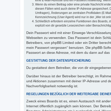
eine E-Mail-Adresse und ein Passwort notwendig. Wenn du
Wenn du einen Beitrag oder eine private Nachricht erste
diesen Fällen wird auch deine IP-Adresse gespeichert. 
Umfragen), Änderungen an zentralen Profildaten (E-Mai
Kennzeichnung (User Agent) wird nur in der „Wer ist onl
Schließlich erfordern einzelne Funktionen des Boards,
explizit von dir gesetzte Lesezeichen oder Benachrichti
Dein Passwort wird mit einer Einwege-Verschlüsselung 
Webseiten zu verwenden. Das Passwort ist dein Schlü
Betreibers, von phpBB Limited oder ein Dritter berec
mein Passwort vergessen“ benutzen. Die phpBB-Softw
Passwort an diese Adresse, mit dem du dann auf das 
GESTATTUNG DER DATENSPEICHERUNG
Du gestattest dem Betreiber, die von dir eingegeben
Darüber hinaus ist der Betreiber berechtigt, im Rahm
und Aktionen zusammen mit deiner IP-Adresse und de
Nachverfolgbarkeit notwendig ist.
REGELUNGEN BEZÜGLICH DER WEITERGABE DEINE
Zweck eines Boards ist es, einen Austausch mit andere
Internet öffentlich zugänglich sein können. Der Betrei