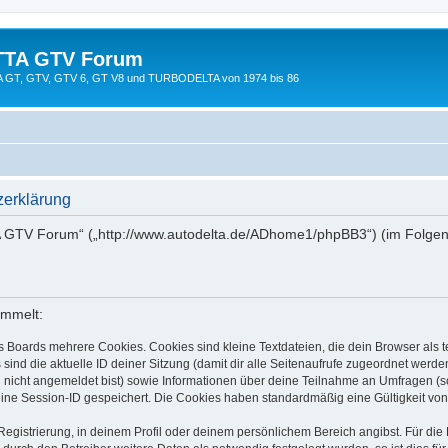
TTA GTV Forum
TTA GT, GTV, GTV 6, GT V8 und TURBODELTA von 1974 bis 86
erklärung
A GTV Forum“ („http://www.autodelta.de/ADhome1/phpBB3“) (im Folgend
ammelt:
s Boards mehrere Cookies. Cookies sind kleine Textdateien, die dein Browser als
 sind die aktuelle ID deiner Sitzung (damit dir alle Seitenaufrufe zugeordnet werd
u nicht angemeldet bist) sowie Informationen über deine Teilnahme an Umfragen (s
eine Session-ID gespeichert. Die Cookies haben standardmäßig eine Gültigkeit von 
Registrierung, in deinem Profil oder deinem persönlichem Bereich angibst. Für di