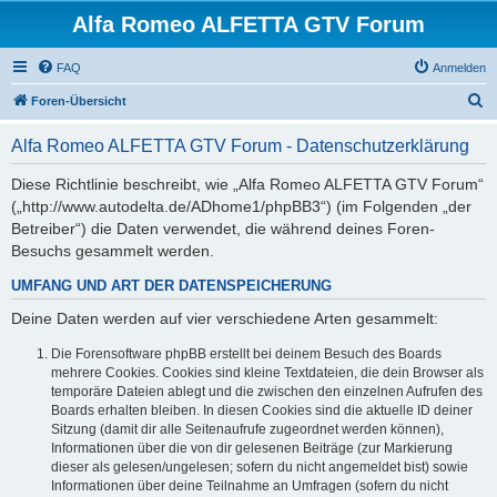
Alfa Romeo ALFETTA GTV Forum
FAQ
Anmelden
S
Foren-Übersicht
u
Alfa Romeo ALFETTA GTV Forum - Datenschutzerklärung
c
h
Diese Richtlinie beschreibt, wie „Alfa Romeo ALFETTA GTV Forum“
(„http://www.autodelta.de/ADhome1/phpBB3“) (im Folgenden „der
e
Betreiber“) die Daten verwendet, die während deines Foren-
Besuchs gesammelt werden.
UMFANG UND ART DER DATENSPEICHERUNG
Deine Daten werden auf vier verschiedene Arten gesammelt:
Die Forensoftware phpBB erstellt bei deinem Besuch des Boards
mehrere Cookies. Cookies sind kleine Textdateien, die dein Browser als
temporäre Dateien ablegt und die zwischen den einzelnen Aufrufen des
Boards erhalten bleiben. In diesen Cookies sind die aktuelle ID deiner
Sitzung (damit dir alle Seitenaufrufe zugeordnet werden können),
Informationen über die von dir gelesenen Beiträge (zur Markierung
dieser als gelesen/ungelesen; sofern du nicht angemeldet bist) sowie
Informationen über deine Teilnahme an Umfragen (sofern du nicht