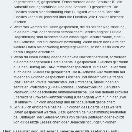
angemeldet bist) gespeichert. Ferner werden deine Benutzer-ID, ein
Authentifizierungsschlüssel und eine Session-ID gespeichert. Die
Cookies haben standardmäßig eine Gültigkeit von einem Jahr. Alle
Cookies kannst du jederzeit über die Funktion „Alle Cookies löschen“
löschen.
Weiterhin werden die Daten gespeichert, die du bei der Registrierung,
in deinem Profil oder deinem persönlichem Bereich angibst. Für die
Registrierung sind mindestens ein eindeutiger Benutzername, eine E-
Mail-Adresse und ein Passwort notwendig. Wenn durch den Betreiber
weitere Daten als notwendig festgelegt wurden, so ist dies für dich vor
deren Eingabe ersichtlich.
Wenn du einen Beitrag oder eine private Nachricht erstellst, so werden
die dort eingegebenen Daten ebenfalls gespeichert. Gleiches gilt, wenn
du einen Beitrag als Entwurf zwischenspeicherst. In diesen Fällen wird
auch deine IP-Adresse gespeichert. Die IP-Adresse wird weiterhin bei
folgenden Aktionen gespeichert: Löschen und Ändern von Beiträgen
(dazu zählen Private Nachrichten und Umfragen), Änderungen an
zentralen Profildaten (E-Mail-Adresse, Kontoaktivierung, Benutzer-
Passwort) und gescheiterte Anmeldeversuche. Die von deinem Browser
übermittelte Browser-Kennzeichnung (User Agent) wird nur in der „Wer
ist online?“-Funktion angezeigt und nicht dauerhaft gespeichert.
Schließlich erfordern einzelne Funktionen des Boards, dass weitere
Daten gespeichert werden. Dazu gehören dein Abstimmungsverhalten
bei Umfragen, der Gelesen-Status von deinen Beiträgen oder explizit
von dir gesetzte Lesezeichen oder Benachrichtigungsfunktionen.
Dein Passwort wird mit einer Einwege-Verschlüsselung (Hash)