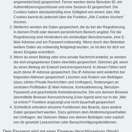
angemeldet bist) gespeichert. Ferner werden deine Benutzer-ID, ein
Authentifizierungsschlüssel und eine Session-ID gespeichert. Die
Cookies haben standardmäßig eine Gültigkeit von einem Jahr. Alle
Cookies kannst du jederzeit über die Funktion „Alle Cookies löschen“
löschen.
Weiterhin werden die Daten gespeichert, die du bei der Registrierung,
in deinem Profil oder deinem persönlichem Bereich angibst. Für die
Registrierung sind mindestens ein eindeutiger Benutzername, eine E-
Mail-Adresse und ein Passwort notwendig. Wenn durch den Betreiber
weitere Daten als notwendig festgelegt wurden, so ist dies für dich vor
deren Eingabe ersichtlich.
Wenn du einen Beitrag oder eine private Nachricht erstellst, so werden
die dort eingegebenen Daten ebenfalls gespeichert. Gleiches gilt, wenn
du einen Beitrag als Entwurf zwischenspeicherst. In diesen Fällen wird
auch deine IP-Adresse gespeichert. Die IP-Adresse wird weiterhin bei
folgenden Aktionen gespeichert: Löschen und Ändern von Beiträgen
(dazu zählen Private Nachrichten und Umfragen), Änderungen an
zentralen Profildaten (E-Mail-Adresse, Kontoaktivierung, Benutzer-
Passwort) und gescheiterte Anmeldeversuche. Die von deinem Browser
übermittelte Browser-Kennzeichnung (User Agent) wird nur in der „Wer
ist online?“-Funktion angezeigt und nicht dauerhaft gespeichert.
Schließlich erfordern einzelne Funktionen des Boards, dass weitere
Daten gespeichert werden. Dazu gehören dein Abstimmungsverhalten
bei Umfragen, der Gelesen-Status von deinen Beiträgen oder explizit
von dir gesetzte Lesezeichen oder Benachrichtigungsfunktionen.
Dein Passwort wird mit einer Einwege-Verschlüsselung (Hash)