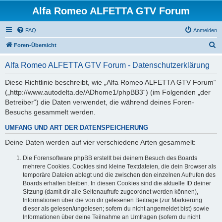
Alfa Romeo ALFETTA GTV Forum
FAQ
Anmelden
S
Foren-Übersicht
u
Alfa Romeo ALFETTA GTV Forum - Datenschutzerklärung
c
h
Diese Richtlinie beschreibt, wie „Alfa Romeo ALFETTA GTV Forum“
(„http://www.autodelta.de/ADhome1/phpBB3“) (im Folgenden „der
e
Betreiber“) die Daten verwendet, die während deines Foren-
Besuchs gesammelt werden.
UMFANG UND ART DER DATENSPEICHERUNG
Deine Daten werden auf vier verschiedene Arten gesammelt:
Die Forensoftware phpBB erstellt bei deinem Besuch des Boards
mehrere Cookies. Cookies sind kleine Textdateien, die dein Browser als
temporäre Dateien ablegt und die zwischen den einzelnen Aufrufen des
Boards erhalten bleiben. In diesen Cookies sind die aktuelle ID deiner
Sitzung (damit dir alle Seitenaufrufe zugeordnet werden können),
Informationen über die von dir gelesenen Beiträge (zur Markierung
dieser als gelesen/ungelesen; sofern du nicht angemeldet bist) sowie
Informationen über deine Teilnahme an Umfragen (sofern du nicht