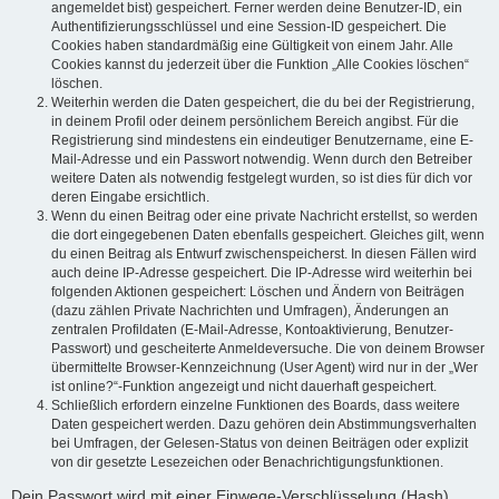
angemeldet bist) gespeichert. Ferner werden deine Benutzer-ID, ein
Authentifizierungsschlüssel und eine Session-ID gespeichert. Die
Cookies haben standardmäßig eine Gültigkeit von einem Jahr. Alle
Cookies kannst du jederzeit über die Funktion „Alle Cookies löschen“
löschen.
Weiterhin werden die Daten gespeichert, die du bei der Registrierung,
in deinem Profil oder deinem persönlichem Bereich angibst. Für die
Registrierung sind mindestens ein eindeutiger Benutzername, eine E-
Mail-Adresse und ein Passwort notwendig. Wenn durch den Betreiber
weitere Daten als notwendig festgelegt wurden, so ist dies für dich vor
deren Eingabe ersichtlich.
Wenn du einen Beitrag oder eine private Nachricht erstellst, so werden
die dort eingegebenen Daten ebenfalls gespeichert. Gleiches gilt, wenn
du einen Beitrag als Entwurf zwischenspeicherst. In diesen Fällen wird
auch deine IP-Adresse gespeichert. Die IP-Adresse wird weiterhin bei
folgenden Aktionen gespeichert: Löschen und Ändern von Beiträgen
(dazu zählen Private Nachrichten und Umfragen), Änderungen an
zentralen Profildaten (E-Mail-Adresse, Kontoaktivierung, Benutzer-
Passwort) und gescheiterte Anmeldeversuche. Die von deinem Browser
übermittelte Browser-Kennzeichnung (User Agent) wird nur in der „Wer
ist online?“-Funktion angezeigt und nicht dauerhaft gespeichert.
Schließlich erfordern einzelne Funktionen des Boards, dass weitere
Daten gespeichert werden. Dazu gehören dein Abstimmungsverhalten
bei Umfragen, der Gelesen-Status von deinen Beiträgen oder explizit
von dir gesetzte Lesezeichen oder Benachrichtigungsfunktionen.
Dein Passwort wird mit einer Einwege-Verschlüsselung (Hash)