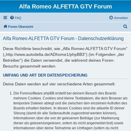
Alfa Romeo ALFETTA GTV Forum
FAQ
Anmelden
S
Foren-Übersicht
u
Alfa Romeo ALFETTA GTV Forum - Datenschutzerklärung
c
h
Diese Richtlinie beschreibt, wie „Alfa Romeo ALFETTA GTV Forum“
(„http://www.autodelta.de/ADhome1/phpBB3“) (im Folgenden „der
e
Betreiber“) die Daten verwendet, die während deines Foren-
Besuchs gesammelt werden.
UMFANG UND ART DER DATENSPEICHERUNG
Deine Daten werden auf vier verschiedene Arten gesammelt:
Die Forensoftware phpBB erstellt bei deinem Besuch des Boards
mehrere Cookies. Cookies sind kleine Textdateien, die dein Browser als
temporäre Dateien ablegt und die zwischen den einzelnen Aufrufen des
Boards erhalten bleiben. In diesen Cookies sind die aktuelle ID deiner
Sitzung (damit dir alle Seitenaufrufe zugeordnet werden können),
Informationen über die von dir gelesenen Beiträge (zur Markierung
dieser als gelesen/ungelesen; sofern du nicht angemeldet bist) sowie
Informationen über deine Teilnahme an Umfragen (sofern du nicht