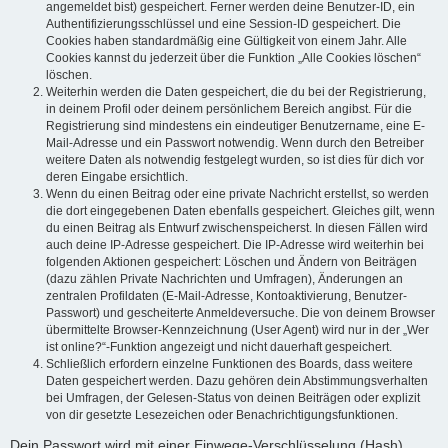
angemeldet bist) gespeichert. Ferner werden deine Benutzer-ID, ein
Authentifizierungsschlüssel und eine Session-ID gespeichert. Die
Cookies haben standardmäßig eine Gültigkeit von einem Jahr. Alle
Cookies kannst du jederzeit über die Funktion „Alle Cookies löschen“
löschen.
Weiterhin werden die Daten gespeichert, die du bei der Registrierung,
in deinem Profil oder deinem persönlichem Bereich angibst. Für die
Registrierung sind mindestens ein eindeutiger Benutzername, eine E-
Mail-Adresse und ein Passwort notwendig. Wenn durch den Betreiber
weitere Daten als notwendig festgelegt wurden, so ist dies für dich vor
deren Eingabe ersichtlich.
Wenn du einen Beitrag oder eine private Nachricht erstellst, so werden
die dort eingegebenen Daten ebenfalls gespeichert. Gleiches gilt, wenn
du einen Beitrag als Entwurf zwischenspeicherst. In diesen Fällen wird
auch deine IP-Adresse gespeichert. Die IP-Adresse wird weiterhin bei
folgenden Aktionen gespeichert: Löschen und Ändern von Beiträgen
(dazu zählen Private Nachrichten und Umfragen), Änderungen an
zentralen Profildaten (E-Mail-Adresse, Kontoaktivierung, Benutzer-
Passwort) und gescheiterte Anmeldeversuche. Die von deinem Browser
übermittelte Browser-Kennzeichnung (User Agent) wird nur in der „Wer
ist online?“-Funktion angezeigt und nicht dauerhaft gespeichert.
Schließlich erfordern einzelne Funktionen des Boards, dass weitere
Daten gespeichert werden. Dazu gehören dein Abstimmungsverhalten
bei Umfragen, der Gelesen-Status von deinen Beiträgen oder explizit
von dir gesetzte Lesezeichen oder Benachrichtigungsfunktionen.
Dein Passwort wird mit einer Einwege-Verschlüsselung (Hash)