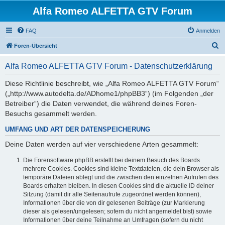
Alfa Romeo ALFETTA GTV Forum
FAQ
Anmelden
S
Foren-Übersicht
u
Alfa Romeo ALFETTA GTV Forum - Datenschutzerklärung
c
h
Diese Richtlinie beschreibt, wie „Alfa Romeo ALFETTA GTV Forum“
(„http://www.autodelta.de/ADhome1/phpBB3“) (im Folgenden „der
e
Betreiber“) die Daten verwendet, die während deines Foren-
Besuchs gesammelt werden.
UMFANG UND ART DER DATENSPEICHERUNG
Deine Daten werden auf vier verschiedene Arten gesammelt:
Die Forensoftware phpBB erstellt bei deinem Besuch des Boards
mehrere Cookies. Cookies sind kleine Textdateien, die dein Browser als
temporäre Dateien ablegt und die zwischen den einzelnen Aufrufen des
Boards erhalten bleiben. In diesen Cookies sind die aktuelle ID deiner
Sitzung (damit dir alle Seitenaufrufe zugeordnet werden können),
Informationen über die von dir gelesenen Beiträge (zur Markierung
dieser als gelesen/ungelesen; sofern du nicht angemeldet bist) sowie
Informationen über deine Teilnahme an Umfragen (sofern du nicht