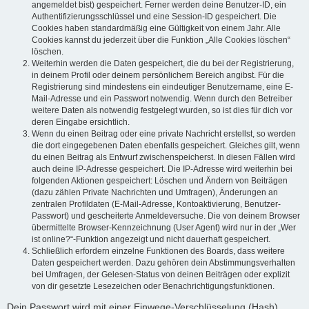
angemeldet bist) gespeichert. Ferner werden deine Benutzer-ID, ein
Authentifizierungsschlüssel und eine Session-ID gespeichert. Die
Cookies haben standardmäßig eine Gültigkeit von einem Jahr. Alle
Cookies kannst du jederzeit über die Funktion „Alle Cookies löschen“
löschen.
Weiterhin werden die Daten gespeichert, die du bei der Registrierung,
in deinem Profil oder deinem persönlichem Bereich angibst. Für die
Registrierung sind mindestens ein eindeutiger Benutzername, eine E-
Mail-Adresse und ein Passwort notwendig. Wenn durch den Betreiber
weitere Daten als notwendig festgelegt wurden, so ist dies für dich vor
deren Eingabe ersichtlich.
Wenn du einen Beitrag oder eine private Nachricht erstellst, so werden
die dort eingegebenen Daten ebenfalls gespeichert. Gleiches gilt, wenn
du einen Beitrag als Entwurf zwischenspeicherst. In diesen Fällen wird
auch deine IP-Adresse gespeichert. Die IP-Adresse wird weiterhin bei
folgenden Aktionen gespeichert: Löschen und Ändern von Beiträgen
(dazu zählen Private Nachrichten und Umfragen), Änderungen an
zentralen Profildaten (E-Mail-Adresse, Kontoaktivierung, Benutzer-
Passwort) und gescheiterte Anmeldeversuche. Die von deinem Browser
übermittelte Browser-Kennzeichnung (User Agent) wird nur in der „Wer
ist online?“-Funktion angezeigt und nicht dauerhaft gespeichert.
Schließlich erfordern einzelne Funktionen des Boards, dass weitere
Daten gespeichert werden. Dazu gehören dein Abstimmungsverhalten
bei Umfragen, der Gelesen-Status von deinen Beiträgen oder explizit
von dir gesetzte Lesezeichen oder Benachrichtigungsfunktionen.
Dein Passwort wird mit einer Einwege-Verschlüsselung (Hash)