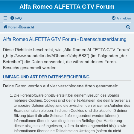
Alfa Romeo ALFETTA GTV Forum
FAQ
Anmelden
S
Foren-Übersicht
u
Alfa Romeo ALFETTA GTV Forum - Datenschutzerklärung
c
h
Diese Richtlinie beschreibt, wie „Alfa Romeo ALFETTA GTV Forum“
(„http://www.autodelta.de/ADhome1/phpBB3“) (im Folgenden „der
e
Betreiber“) die Daten verwendet, die während deines Foren-
Besuchs gesammelt werden.
UMFANG UND ART DER DATENSPEICHERUNG
Deine Daten werden auf vier verschiedene Arten gesammelt:
Die Forensoftware phpBB erstellt bei deinem Besuch des Boards
mehrere Cookies. Cookies sind kleine Textdateien, die dein Browser als
temporäre Dateien ablegt und die zwischen den einzelnen Aufrufen des
Boards erhalten bleiben. In diesen Cookies sind die aktuelle ID deiner
Sitzung (damit dir alle Seitenaufrufe zugeordnet werden können),
Informationen über die von dir gelesenen Beiträge (zur Markierung
dieser als gelesen/ungelesen; sofern du nicht angemeldet bist) sowie
Informationen über deine Teilnahme an Umfragen (sofern du nicht