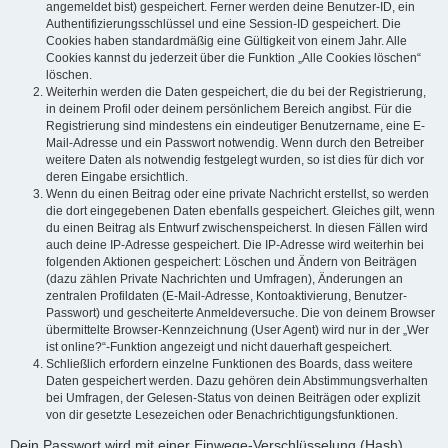
angemeldet bist) gespeichert. Ferner werden deine Benutzer-ID, ein
Authentifizierungsschlüssel und eine Session-ID gespeichert. Die
Cookies haben standardmäßig eine Gültigkeit von einem Jahr. Alle
Cookies kannst du jederzeit über die Funktion „Alle Cookies löschen“
löschen.
Weiterhin werden die Daten gespeichert, die du bei der Registrierung,
in deinem Profil oder deinem persönlichem Bereich angibst. Für die
Registrierung sind mindestens ein eindeutiger Benutzername, eine E-
Mail-Adresse und ein Passwort notwendig. Wenn durch den Betreiber
weitere Daten als notwendig festgelegt wurden, so ist dies für dich vor
deren Eingabe ersichtlich.
Wenn du einen Beitrag oder eine private Nachricht erstellst, so werden
die dort eingegebenen Daten ebenfalls gespeichert. Gleiches gilt, wenn
du einen Beitrag als Entwurf zwischenspeicherst. In diesen Fällen wird
auch deine IP-Adresse gespeichert. Die IP-Adresse wird weiterhin bei
folgenden Aktionen gespeichert: Löschen und Ändern von Beiträgen
(dazu zählen Private Nachrichten und Umfragen), Änderungen an
zentralen Profildaten (E-Mail-Adresse, Kontoaktivierung, Benutzer-
Passwort) und gescheiterte Anmeldeversuche. Die von deinem Browser
übermittelte Browser-Kennzeichnung (User Agent) wird nur in der „Wer
ist online?“-Funktion angezeigt und nicht dauerhaft gespeichert.
Schließlich erfordern einzelne Funktionen des Boards, dass weitere
Daten gespeichert werden. Dazu gehören dein Abstimmungsverhalten
bei Umfragen, der Gelesen-Status von deinen Beiträgen oder explizit
von dir gesetzte Lesezeichen oder Benachrichtigungsfunktionen.
Dein Passwort wird mit einer Einwege-Verschlüsselung (Hash)