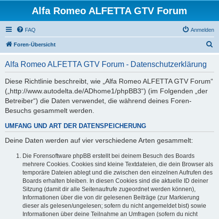
Alfa Romeo ALFETTA GTV Forum
FAQ
Anmelden
S
Foren-Übersicht
u
Alfa Romeo ALFETTA GTV Forum - Datenschutzerklärung
c
h
Diese Richtlinie beschreibt, wie „Alfa Romeo ALFETTA GTV Forum“
(„http://www.autodelta.de/ADhome1/phpBB3“) (im Folgenden „der
e
Betreiber“) die Daten verwendet, die während deines Foren-
Besuchs gesammelt werden.
UMFANG UND ART DER DATENSPEICHERUNG
Deine Daten werden auf vier verschiedene Arten gesammelt:
Die Forensoftware phpBB erstellt bei deinem Besuch des Boards
mehrere Cookies. Cookies sind kleine Textdateien, die dein Browser als
temporäre Dateien ablegt und die zwischen den einzelnen Aufrufen des
Boards erhalten bleiben. In diesen Cookies sind die aktuelle ID deiner
Sitzung (damit dir alle Seitenaufrufe zugeordnet werden können),
Informationen über die von dir gelesenen Beiträge (zur Markierung
dieser als gelesen/ungelesen; sofern du nicht angemeldet bist) sowie
Informationen über deine Teilnahme an Umfragen (sofern du nicht