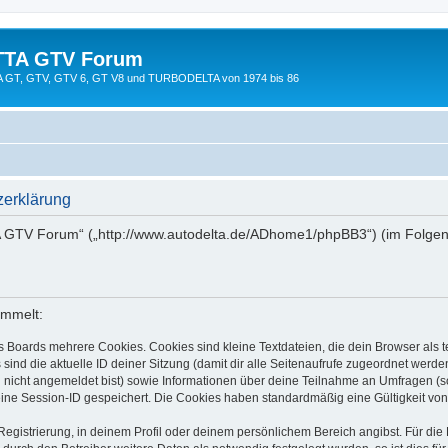
TTA GTV Forum
TTA GT, GTV, GTV 6, GT V8 und TURBODELTA von 1974 bis 86
erklärung
A GTV Forum“ („http://www.autodelta.de/ADhome1/phpBB3“) (im Folgend
ammelt:
s Boards mehrere Cookies. Cookies sind kleine Textdateien, die dein Browser als
 sind die aktuelle ID deiner Sitzung (damit dir alle Seitenaufrufe zugeordnet werd
u nicht angemeldet bist) sowie Informationen über deine Teilnahme an Umfragen (s
eine Session-ID gespeichert. Die Cookies haben standardmäßig eine Gültigkeit von 
Registrierung, in deinem Profil oder deinem persönlichem Bereich angibst. Für di