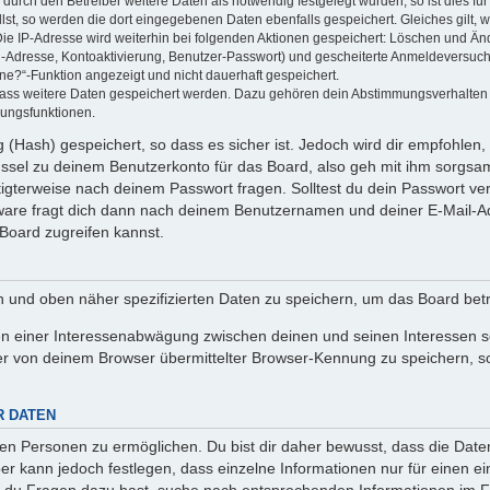
rch den Betreiber weitere Daten als notwendig festgelegt wurden, so ist dies für 
llst, so werden die dort eingegebenen Daten ebenfalls gespeichert. Gleiches gilt, 
Die IP-Adresse wird weiterhin bei folgenden Aktionen gespeichert: Löschen und Än
l-Adresse, Kontoaktivierung, Benutzer-Passwort) und gescheiterte Anmeldeversuch
ine?“-Funktion angezeigt und nicht dauerhaft gespeichert.
 dass weitere Daten gespeichert werden. Dazu gehören dein Abstimmungsverhalten
gungsfunktionen.
(Hash) gespeichert, so dass es sicher ist. Jedoch wird dir empfohlen, 
ssel zu deinem Benutzerkonto für das Board, also geh mit ihm sorgsam
htigterweise nach deinem Passwort fragen. Solltest du dein Passwort v
are fragt dich dann nach deinem Benutzernamen und deiner E-Mail-Ad
Board zugreifen kannst.
en und oben näher spezifizierten Daten zu speichern, um das Board bet
en einer Interessenabwägung zwischen deinen und seinen Interessen sow
r von deinem Browser übermittelter Browser-Kennung zu speichern, so
R DATEN
n Personen zu ermöglichen. Du bist dir daher bewusst, dass die Daten d
ber kann jedoch festlegen, dass einzelne Informationen nur für einen ei