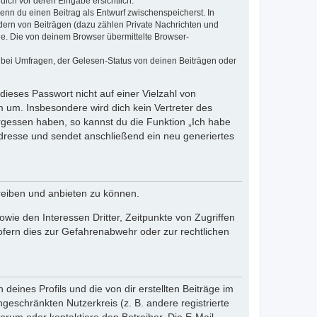
dich vor deren Eingabe ersichtlich.
wenn du einen Beitrag als Entwurf zwischenspeicherst. In
dern von Beiträgen (dazu zählen Private Nachrichten und
e. Die von deinem Browser übermittelte Browser-
 bei Umfragen, der Gelesen-Status von deinen Beiträgen oder
dieses Passwort nicht auf einer Vielzahl von
 um. Insbesondere wird dich kein Vertreter des
ergessen haben, so kannst du die Funktion „Ich habe
resse und sendet anschließend ein neu generiertes
reiben und anbieten zu können.
ie den Interessen Dritter, Zeitpunkte von Zugriffen
fern dies zur Gefahrenabwehr oder zur rechtlichen
eines Profils und die von dir erstellten Beiträge im
ngeschränkten Nutzerkreis (z. B. andere registrierte