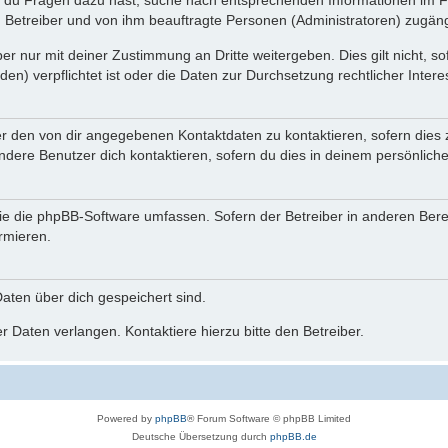
n du Fragen dazu hast, suche nach entsprechenden Informationen im Fo
n Betreiber und von ihm beauftragte Personen (Administratoren) zugäng
r nur mit deiner Zustimmung an Dritte weitergeben. Dies gilt nicht, s
n) verpflichtet ist oder die Daten zur Durchsetzung rechtlicher Interes
er den von dir angegebenen Kontaktdaten zu kontaktieren, sofern dies 
andere Benutzer dich kontaktieren, sofern du dies in deinem persönliche
, die die phpBB-Software umfassen. Sofern der Betreiber in anderen Be
ormieren.
 Daten über dich gespeichert sind.
 Daten verlangen. Kontaktiere hierzu bitte den Betreiber.
Powered by
phpBB
® Forum Software © phpBB Limited
Deutsche Übersetzung durch
phpBB.de