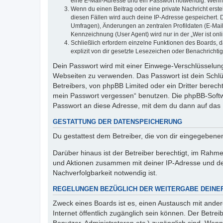
eine E-Mail-Adresse und ein Passwort notwendig. Wenn du
Wenn du einen Beitrag oder eine private Nachricht erste
diesen Fällen wird auch deine IP-Adresse gespeichert. 
Umfragen), Änderungen an zentralen Profildaten (E-Mai
Kennzeichnung (User Agent) wird nur in der „Wer ist onl
Schließlich erfordern einzelne Funktionen des Boards,
explizit von dir gesetzte Lesezeichen oder Benachrichti
Dein Passwort wird mit einer Einwege-Verschlüsselung 
Webseiten zu verwenden. Das Passwort ist dein Schlü
Betreibers, von phpBB Limited oder ein Dritter berec
mein Passwort vergessen“ benutzen. Die phpBB-Softw
Passwort an diese Adresse, mit dem du dann auf das 
GESTATTUNG DER DATENSPEICHERUNG
Du gestattest dem Betreiber, die von dir eingegeben
Darüber hinaus ist der Betreiber berechtigt, im Rahm
und Aktionen zusammen mit deiner IP-Adresse und de
Nachverfolgbarkeit notwendig ist.
REGELUNGEN BEZÜGLICH DER WEITERGABE DEINE
Zweck eines Boards ist es, einen Austausch mit andere
Internet öffentlich zugänglich sein können. Der Betrei