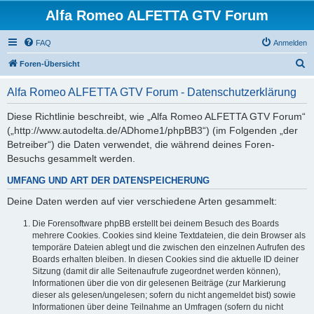
Alfa Romeo ALFETTA GTV Forum
FAQ
Anmelden
S
Foren-Übersicht
u
Alfa Romeo ALFETTA GTV Forum - Datenschutzerklärung
c
h
Diese Richtlinie beschreibt, wie „Alfa Romeo ALFETTA GTV Forum“
(„http://www.autodelta.de/ADhome1/phpBB3“) (im Folgenden „der
e
Betreiber“) die Daten verwendet, die während deines Foren-
Besuchs gesammelt werden.
UMFANG UND ART DER DATENSPEICHERUNG
Deine Daten werden auf vier verschiedene Arten gesammelt:
Die Forensoftware phpBB erstellt bei deinem Besuch des Boards
mehrere Cookies. Cookies sind kleine Textdateien, die dein Browser als
temporäre Dateien ablegt und die zwischen den einzelnen Aufrufen des
Boards erhalten bleiben. In diesen Cookies sind die aktuelle ID deiner
Sitzung (damit dir alle Seitenaufrufe zugeordnet werden können),
Informationen über die von dir gelesenen Beiträge (zur Markierung
dieser als gelesen/ungelesen; sofern du nicht angemeldet bist) sowie
Informationen über deine Teilnahme an Umfragen (sofern du nicht