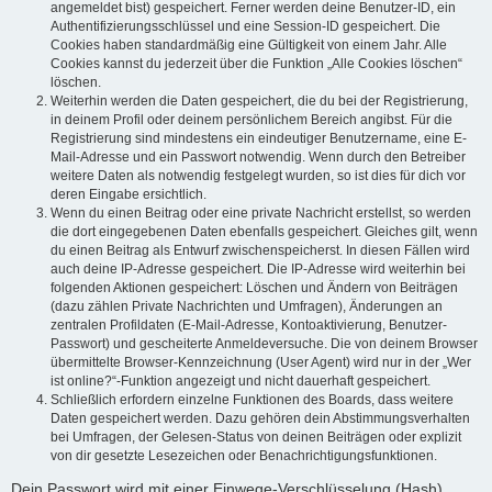
angemeldet bist) gespeichert. Ferner werden deine Benutzer-ID, ein
Authentifizierungsschlüssel und eine Session-ID gespeichert. Die
Cookies haben standardmäßig eine Gültigkeit von einem Jahr. Alle
Cookies kannst du jederzeit über die Funktion „Alle Cookies löschen“
löschen.
Weiterhin werden die Daten gespeichert, die du bei der Registrierung,
in deinem Profil oder deinem persönlichem Bereich angibst. Für die
Registrierung sind mindestens ein eindeutiger Benutzername, eine E-
Mail-Adresse und ein Passwort notwendig. Wenn durch den Betreiber
weitere Daten als notwendig festgelegt wurden, so ist dies für dich vor
deren Eingabe ersichtlich.
Wenn du einen Beitrag oder eine private Nachricht erstellst, so werden
die dort eingegebenen Daten ebenfalls gespeichert. Gleiches gilt, wenn
du einen Beitrag als Entwurf zwischenspeicherst. In diesen Fällen wird
auch deine IP-Adresse gespeichert. Die IP-Adresse wird weiterhin bei
folgenden Aktionen gespeichert: Löschen und Ändern von Beiträgen
(dazu zählen Private Nachrichten und Umfragen), Änderungen an
zentralen Profildaten (E-Mail-Adresse, Kontoaktivierung, Benutzer-
Passwort) und gescheiterte Anmeldeversuche. Die von deinem Browser
übermittelte Browser-Kennzeichnung (User Agent) wird nur in der „Wer
ist online?“-Funktion angezeigt und nicht dauerhaft gespeichert.
Schließlich erfordern einzelne Funktionen des Boards, dass weitere
Daten gespeichert werden. Dazu gehören dein Abstimmungsverhalten
bei Umfragen, der Gelesen-Status von deinen Beiträgen oder explizit
von dir gesetzte Lesezeichen oder Benachrichtigungsfunktionen.
Dein Passwort wird mit einer Einwege-Verschlüsselung (Hash)