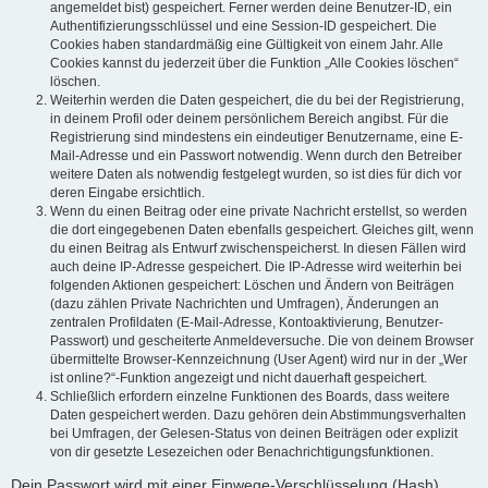
angemeldet bist) gespeichert. Ferner werden deine Benutzer-ID, ein
Authentifizierungsschlüssel und eine Session-ID gespeichert. Die
Cookies haben standardmäßig eine Gültigkeit von einem Jahr. Alle
Cookies kannst du jederzeit über die Funktion „Alle Cookies löschen“
löschen.
Weiterhin werden die Daten gespeichert, die du bei der Registrierung,
in deinem Profil oder deinem persönlichem Bereich angibst. Für die
Registrierung sind mindestens ein eindeutiger Benutzername, eine E-
Mail-Adresse und ein Passwort notwendig. Wenn durch den Betreiber
weitere Daten als notwendig festgelegt wurden, so ist dies für dich vor
deren Eingabe ersichtlich.
Wenn du einen Beitrag oder eine private Nachricht erstellst, so werden
die dort eingegebenen Daten ebenfalls gespeichert. Gleiches gilt, wenn
du einen Beitrag als Entwurf zwischenspeicherst. In diesen Fällen wird
auch deine IP-Adresse gespeichert. Die IP-Adresse wird weiterhin bei
folgenden Aktionen gespeichert: Löschen und Ändern von Beiträgen
(dazu zählen Private Nachrichten und Umfragen), Änderungen an
zentralen Profildaten (E-Mail-Adresse, Kontoaktivierung, Benutzer-
Passwort) und gescheiterte Anmeldeversuche. Die von deinem Browser
übermittelte Browser-Kennzeichnung (User Agent) wird nur in der „Wer
ist online?“-Funktion angezeigt und nicht dauerhaft gespeichert.
Schließlich erfordern einzelne Funktionen des Boards, dass weitere
Daten gespeichert werden. Dazu gehören dein Abstimmungsverhalten
bei Umfragen, der Gelesen-Status von deinen Beiträgen oder explizit
von dir gesetzte Lesezeichen oder Benachrichtigungsfunktionen.
Dein Passwort wird mit einer Einwege-Verschlüsselung (Hash)