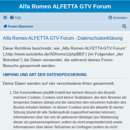
Alfa Romeo ALFETTA GTV Forum
FAQ
Anmelden
S
Foren-Übersicht
u
Alfa Romeo ALFETTA GTV Forum - Datenschutzerklärung
c
h
Diese Richtlinie beschreibt, wie „Alfa Romeo ALFETTA GTV Forum“
(„http://www.autodelta.de/ADhome1/phpBB3“) (im Folgenden „der
e
Betreiber“) die Daten verwendet, die während deines Foren-
Besuchs gesammelt werden.
UMFANG UND ART DER DATENSPEICHERUNG
Deine Daten werden auf vier verschiedene Arten gesammelt:
Die Forensoftware phpBB erstellt bei deinem Besuch des Boards
mehrere Cookies. Cookies sind kleine Textdateien, die dein Browser als
temporäre Dateien ablegt und die zwischen den einzelnen Aufrufen des
Boards erhalten bleiben. In diesen Cookies sind die aktuelle ID deiner
Sitzung (damit dir alle Seitenaufrufe zugeordnet werden können),
Informationen über die von dir gelesenen Beiträge (zur Markierung
dieser als gelesen/ungelesen; sofern du nicht angemeldet bist) sowie
Informationen über deine Teilnahme an Umfragen (sofern du nicht