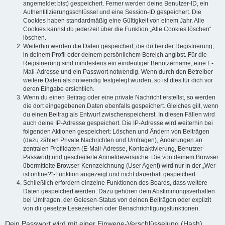
angemeldet bist) gespeichert. Ferner werden deine Benutzer-ID, ein
Authentifizierungsschlüssel und eine Session-ID gespeichert. Die
Cookies haben standardmäßig eine Gültigkeit von einem Jahr. Alle
Cookies kannst du jederzeit über die Funktion „Alle Cookies löschen“
löschen.
Weiterhin werden die Daten gespeichert, die du bei der Registrierung,
in deinem Profil oder deinem persönlichem Bereich angibst. Für die
Registrierung sind mindestens ein eindeutiger Benutzername, eine E-
Mail-Adresse und ein Passwort notwendig. Wenn durch den Betreiber
weitere Daten als notwendig festgelegt wurden, so ist dies für dich vor
deren Eingabe ersichtlich.
Wenn du einen Beitrag oder eine private Nachricht erstellst, so werden
die dort eingegebenen Daten ebenfalls gespeichert. Gleiches gilt, wenn
du einen Beitrag als Entwurf zwischenspeicherst. In diesen Fällen wird
auch deine IP-Adresse gespeichert. Die IP-Adresse wird weiterhin bei
folgenden Aktionen gespeichert: Löschen und Ändern von Beiträgen
(dazu zählen Private Nachrichten und Umfragen), Änderungen an
zentralen Profildaten (E-Mail-Adresse, Kontoaktivierung, Benutzer-
Passwort) und gescheiterte Anmeldeversuche. Die von deinem Browser
übermittelte Browser-Kennzeichnung (User Agent) wird nur in der „Wer
ist online?“-Funktion angezeigt und nicht dauerhaft gespeichert.
Schließlich erfordern einzelne Funktionen des Boards, dass weitere
Daten gespeichert werden. Dazu gehören dein Abstimmungsverhalten
bei Umfragen, der Gelesen-Status von deinen Beiträgen oder explizit
von dir gesetzte Lesezeichen oder Benachrichtigungsfunktionen.
Dein Passwort wird mit einer Einwege-Verschlüsselung (Hash)