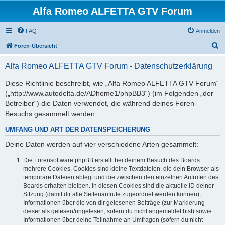
Alfa Romeo ALFETTA GTV Forum
FAQ
Anmelden
S
Foren-Übersicht
u
Alfa Romeo ALFETTA GTV Forum - Datenschutzerklärung
c
h
Diese Richtlinie beschreibt, wie „Alfa Romeo ALFETTA GTV Forum“
(„http://www.autodelta.de/ADhome1/phpBB3“) (im Folgenden „der
e
Betreiber“) die Daten verwendet, die während deines Foren-
Besuchs gesammelt werden.
UMFANG UND ART DER DATENSPEICHERUNG
Deine Daten werden auf vier verschiedene Arten gesammelt:
Die Forensoftware phpBB erstellt bei deinem Besuch des Boards
mehrere Cookies. Cookies sind kleine Textdateien, die dein Browser als
temporäre Dateien ablegt und die zwischen den einzelnen Aufrufen des
Boards erhalten bleiben. In diesen Cookies sind die aktuelle ID deiner
Sitzung (damit dir alle Seitenaufrufe zugeordnet werden können),
Informationen über die von dir gelesenen Beiträge (zur Markierung
dieser als gelesen/ungelesen; sofern du nicht angemeldet bist) sowie
Informationen über deine Teilnahme an Umfragen (sofern du nicht