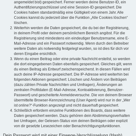
angemeldet bist) gespeichert. Ferner werden deine Benutzer-ID, ein
Authentifizierungsschlüssel und eine Session-ID gespeichert. Die
Cookies haben standardmäßig eine Gültigkeit von einem Jahr. Alle
Cookies kannst du jederzeit über die Funktion „Alle Cookies löschen“
löschen.
Weiterhin werden die Daten gespeichert, die du bei der Registrierung,
in deinem Profil oder deinem persönlichem Bereich angibst. Für die
Registrierung sind mindestens ein eindeutiger Benutzername, eine E-
Mail-Adresse und ein Passwort notwendig. Wenn durch den Betreiber
weitere Daten als notwendig festgelegt wurden, so ist dies für dich vor
deren Eingabe ersichtlich.
Wenn du einen Beitrag oder eine private Nachricht erstellst, so werden
die dort eingegebenen Daten ebenfalls gespeichert. Gleiches gilt, wenn
du einen Beitrag als Entwurf zwischenspeicherst. In diesen Fällen wird
auch deine IP-Adresse gespeichert. Die IP-Adresse wird weiterhin bei
folgenden Aktionen gespeichert: Löschen und Ändern von Beiträgen
(dazu zählen Private Nachrichten und Umfragen), Änderungen an
zentralen Profildaten (E-Mail-Adresse, Kontoaktivierung, Benutzer-
Passwort) und gescheiterte Anmeldeversuche. Die von deinem Browser
übermittelte Browser-Kennzeichnung (User Agent) wird nur in der „Wer
ist online?“-Funktion angezeigt und nicht dauerhaft gespeichert.
Schließlich erfordern einzelne Funktionen des Boards, dass weitere
Daten gespeichert werden. Dazu gehören dein Abstimmungsverhalten
bei Umfragen, der Gelesen-Status von deinen Beiträgen oder explizit
von dir gesetzte Lesezeichen oder Benachrichtigungsfunktionen.
Dein Passwort wird mit einer Einwege-Verschlüsselung (Hash)