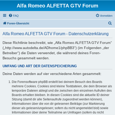
Alfa Romeo ALFETTA GTV Forum
FAQ
Anmelden
S
Foren-Übersicht
u
Alfa Romeo ALFETTA GTV Forum - Datenschutzerklärung
c
h
Diese Richtlinie beschreibt, wie „Alfa Romeo ALFETTA GTV Forum“
(„http://www.autodelta.de/ADhome1/phpBB3“) (im Folgenden „der
e
Betreiber“) die Daten verwendet, die während deines Foren-
Besuchs gesammelt werden.
UMFANG UND ART DER DATENSPEICHERUNG
Deine Daten werden auf vier verschiedene Arten gesammelt:
Die Forensoftware phpBB erstellt bei deinem Besuch des Boards
mehrere Cookies. Cookies sind kleine Textdateien, die dein Browser als
temporäre Dateien ablegt und die zwischen den einzelnen Aufrufen des
Boards erhalten bleiben. In diesen Cookies sind die aktuelle ID deiner
Sitzung (damit dir alle Seitenaufrufe zugeordnet werden können),
Informationen über die von dir gelesenen Beiträge (zur Markierung
dieser als gelesen/ungelesen; sofern du nicht angemeldet bist) sowie
Informationen über deine Teilnahme an Umfragen (sofern du nicht