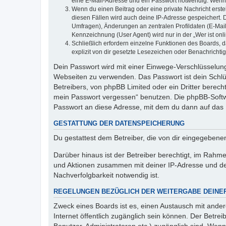
eine E-Mail-Adresse und ein Passwort notwendig. Wenn du
Wenn du einen Beitrag oder eine private Nachricht erste
diesen Fällen wird auch deine IP-Adresse gespeichert. 
Umfragen), Änderungen an zentralen Profildaten (E-Mai
Kennzeichnung (User Agent) wird nur in der „Wer ist onl
Schließlich erfordern einzelne Funktionen des Boards,
explizit von dir gesetzte Lesezeichen oder Benachrichti
Dein Passwort wird mit einer Einwege-Verschlüsselung 
Webseiten zu verwenden. Das Passwort ist dein Schlü
Betreibers, von phpBB Limited oder ein Dritter berec
mein Passwort vergessen“ benutzen. Die phpBB-Softw
Passwort an diese Adresse, mit dem du dann auf das 
GESTATTUNG DER DATENSPEICHERUNG
Du gestattest dem Betreiber, die von dir eingegeben
Darüber hinaus ist der Betreiber berechtigt, im Rahm
und Aktionen zusammen mit deiner IP-Adresse und de
Nachverfolgbarkeit notwendig ist.
REGELUNGEN BEZÜGLICH DER WEITERGABE DEINE
Zweck eines Boards ist es, einen Austausch mit andere
Internet öffentlich zugänglich sein können. Der Betrei