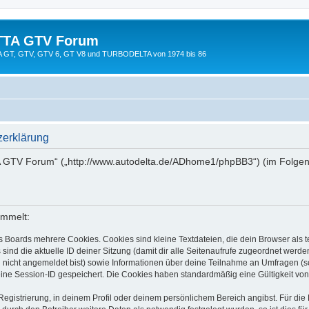
TTA GTV Forum
TTA GT, GTV, GTV 6, GT V8 und TURBODELTA von 1974 bis 86
erklärung
A GTV Forum“ („http://www.autodelta.de/ADhome1/phpBB3“) (im Folgend
ammelt:
s Boards mehrere Cookies. Cookies sind kleine Textdateien, die dein Browser als
 sind die aktuelle ID deiner Sitzung (damit dir alle Seitenaufrufe zugeordnet werd
u nicht angemeldet bist) sowie Informationen über deine Teilnahme an Umfragen (s
eine Session-ID gespeichert. Die Cookies haben standardmäßig eine Gültigkeit von 
Registrierung, in deinem Profil oder deinem persönlichem Bereich angibst. Für di