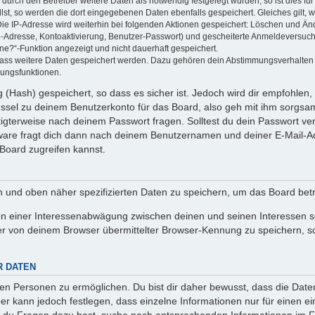
rch den Betreiber weitere Daten als notwendig festgelegt wurden, so ist dies für 
llst, so werden die dort eingegebenen Daten ebenfalls gespeichert. Gleiches gilt, 
Die IP-Adresse wird weiterhin bei folgenden Aktionen gespeichert: Löschen und Än
l-Adresse, Kontoaktivierung, Benutzer-Passwort) und gescheiterte Anmeldeversuch
ine?“-Funktion angezeigt und nicht dauerhaft gespeichert.
 dass weitere Daten gespeichert werden. Dazu gehören dein Abstimmungsverhalten
gungsfunktionen.
(Hash) gespeichert, so dass es sicher ist. Jedoch wird dir empfohlen, 
ssel zu deinem Benutzerkonto für das Board, also geh mit ihm sorgsam
htigterweise nach deinem Passwort fragen. Solltest du dein Passwort v
are fragt dich dann nach deinem Benutzernamen und deiner E-Mail-Ad
Board zugreifen kannst.
en und oben näher spezifizierten Daten zu speichern, um das Board bet
en einer Interessenabwägung zwischen deinen und seinen Interessen sow
r von deinem Browser übermittelter Browser-Kennung zu speichern, so
R DATEN
n Personen zu ermöglichen. Du bist dir daher bewusst, dass die Daten d
ber kann jedoch festlegen, dass einzelne Informationen nur für einen ei