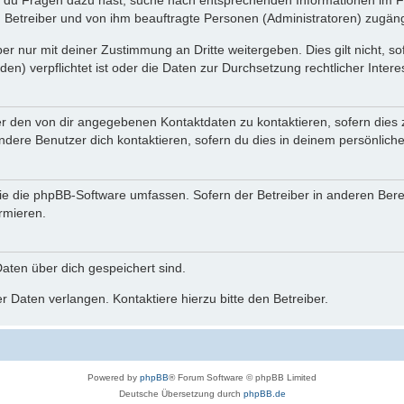
n du Fragen dazu hast, suche nach entsprechenden Informationen im Fo
n Betreiber und von ihm beauftragte Personen (Administratoren) zugäng
r nur mit deiner Zustimmung an Dritte weitergeben. Dies gilt nicht, s
n) verpflichtet ist oder die Daten zur Durchsetzung rechtlicher Interes
er den von dir angegebenen Kontaktdaten zu kontaktieren, sofern dies 
andere Benutzer dich kontaktieren, sofern du dies in deinem persönliche
, die die phpBB-Software umfassen. Sofern der Betreiber in anderen Be
ormieren.
 Daten über dich gespeichert sind.
 Daten verlangen. Kontaktiere hierzu bitte den Betreiber.
Powered by
phpBB
® Forum Software © phpBB Limited
Deutsche Übersetzung durch
phpBB.de