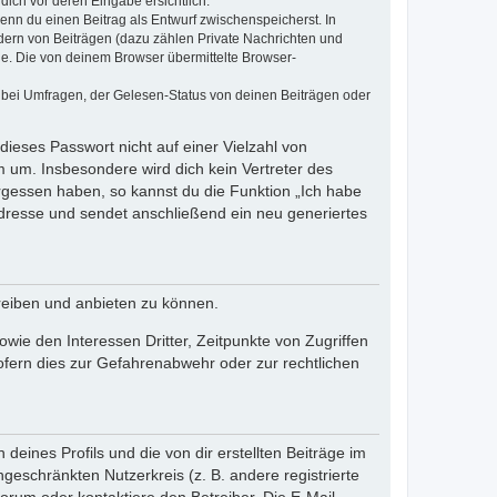
dich vor deren Eingabe ersichtlich.
wenn du einen Beitrag als Entwurf zwischenspeicherst. In
dern von Beiträgen (dazu zählen Private Nachrichten und
e. Die von deinem Browser übermittelte Browser-
 bei Umfragen, der Gelesen-Status von deinen Beiträgen oder
dieses Passwort nicht auf einer Vielzahl von
 um. Insbesondere wird dich kein Vertreter des
ergessen haben, so kannst du die Funktion „Ich habe
resse und sendet anschließend ein neu generiertes
reiben und anbieten zu können.
ie den Interessen Dritter, Zeitpunkte von Zugriffen
fern dies zur Gefahrenabwehr oder zur rechtlichen
eines Profils und die von dir erstellten Beiträge im
ngeschränkten Nutzerkreis (z. B. andere registrierte