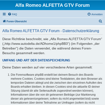
Alfa Romeo ALFETTA GTV Forum
FAQ
Anmelden
S
Foren-Übersicht
u
Alfa Romeo ALFETTA GTV Forum - Datenschutzerklärung
c
h
Diese Richtlinie beschreibt, wie „Alfa Romeo ALFETTA GTV Forum“
(„http://www.autodelta.de/ADhome1/phpBB3“) (im Folgenden „der
e
Betreiber“) die Daten verwendet, die während deines Foren-
Besuchs gesammelt werden.
UMFANG UND ART DER DATENSPEICHERUNG
Deine Daten werden auf vier verschiedene Arten gesammelt:
Die Forensoftware phpBB erstellt bei deinem Besuch des Boards
mehrere Cookies. Cookies sind kleine Textdateien, die dein Browser als
temporäre Dateien ablegt und die zwischen den einzelnen Aufrufen des
Boards erhalten bleiben. In diesen Cookies sind die aktuelle ID deiner
Sitzung (damit dir alle Seitenaufrufe zugeordnet werden können),
Informationen über die von dir gelesenen Beiträge (zur Markierung
dieser als gelesen/ungelesen; sofern du nicht angemeldet bist) sowie
Informationen über deine Teilnahme an Umfragen (sofern du nicht