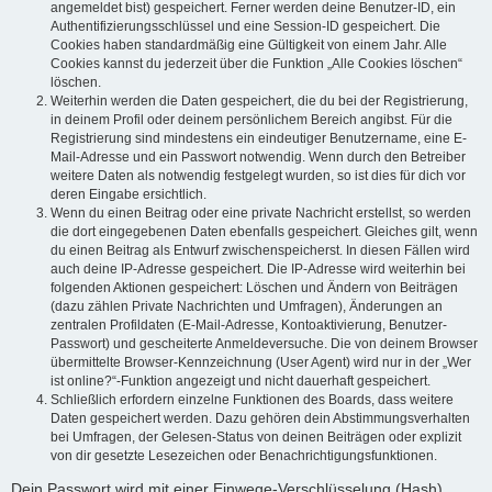
angemeldet bist) gespeichert. Ferner werden deine Benutzer-ID, ein
Authentifizierungsschlüssel und eine Session-ID gespeichert. Die
Cookies haben standardmäßig eine Gültigkeit von einem Jahr. Alle
Cookies kannst du jederzeit über die Funktion „Alle Cookies löschen“
löschen.
Weiterhin werden die Daten gespeichert, die du bei der Registrierung,
in deinem Profil oder deinem persönlichem Bereich angibst. Für die
Registrierung sind mindestens ein eindeutiger Benutzername, eine E-
Mail-Adresse und ein Passwort notwendig. Wenn durch den Betreiber
weitere Daten als notwendig festgelegt wurden, so ist dies für dich vor
deren Eingabe ersichtlich.
Wenn du einen Beitrag oder eine private Nachricht erstellst, so werden
die dort eingegebenen Daten ebenfalls gespeichert. Gleiches gilt, wenn
du einen Beitrag als Entwurf zwischenspeicherst. In diesen Fällen wird
auch deine IP-Adresse gespeichert. Die IP-Adresse wird weiterhin bei
folgenden Aktionen gespeichert: Löschen und Ändern von Beiträgen
(dazu zählen Private Nachrichten und Umfragen), Änderungen an
zentralen Profildaten (E-Mail-Adresse, Kontoaktivierung, Benutzer-
Passwort) und gescheiterte Anmeldeversuche. Die von deinem Browser
übermittelte Browser-Kennzeichnung (User Agent) wird nur in der „Wer
ist online?“-Funktion angezeigt und nicht dauerhaft gespeichert.
Schließlich erfordern einzelne Funktionen des Boards, dass weitere
Daten gespeichert werden. Dazu gehören dein Abstimmungsverhalten
bei Umfragen, der Gelesen-Status von deinen Beiträgen oder explizit
von dir gesetzte Lesezeichen oder Benachrichtigungsfunktionen.
Dein Passwort wird mit einer Einwege-Verschlüsselung (Hash)