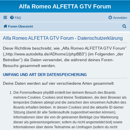
Alfa Romeo ALFETTA GTV Forum
FAQ
Anmelden
S
Foren-Übersicht
u
Alfa Romeo ALFETTA GTV Forum - Datenschutzerklärung
c
h
Diese Richtlinie beschreibt, wie „Alfa Romeo ALFETTA GTV Forum“
(„http://www.autodelta.de/ADhome1/phpBB3“) (im Folgenden „der
e
Betreiber“) die Daten verwendet, die während deines Foren-
Besuchs gesammelt werden.
UMFANG UND ART DER DATENSPEICHERUNG
Deine Daten werden auf vier verschiedene Arten gesammelt:
Die Forensoftware phpBB erstellt bei deinem Besuch des Boards
mehrere Cookies. Cookies sind kleine Textdateien, die dein Browser als
temporäre Dateien ablegt und die zwischen den einzelnen Aufrufen des
Boards erhalten bleiben. In diesen Cookies sind die aktuelle ID deiner
Sitzung (damit dir alle Seitenaufrufe zugeordnet werden können),
Informationen über die von dir gelesenen Beiträge (zur Markierung
dieser als gelesen/ungelesen; sofern du nicht angemeldet bist) sowie
Informationen über deine Teilnahme an Umfragen (sofern du nicht