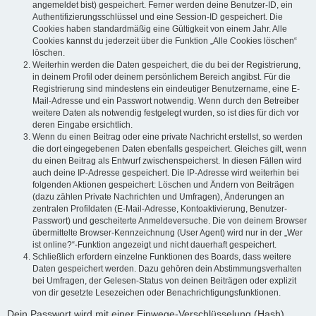
angemeldet bist) gespeichert. Ferner werden deine Benutzer-ID, ein
Authentifizierungsschlüssel und eine Session-ID gespeichert. Die
Cookies haben standardmäßig eine Gültigkeit von einem Jahr. Alle
Cookies kannst du jederzeit über die Funktion „Alle Cookies löschen“
löschen.
Weiterhin werden die Daten gespeichert, die du bei der Registrierung,
in deinem Profil oder deinem persönlichem Bereich angibst. Für die
Registrierung sind mindestens ein eindeutiger Benutzername, eine E-
Mail-Adresse und ein Passwort notwendig. Wenn durch den Betreiber
weitere Daten als notwendig festgelegt wurden, so ist dies für dich vor
deren Eingabe ersichtlich.
Wenn du einen Beitrag oder eine private Nachricht erstellst, so werden
die dort eingegebenen Daten ebenfalls gespeichert. Gleiches gilt, wenn
du einen Beitrag als Entwurf zwischenspeicherst. In diesen Fällen wird
auch deine IP-Adresse gespeichert. Die IP-Adresse wird weiterhin bei
folgenden Aktionen gespeichert: Löschen und Ändern von Beiträgen
(dazu zählen Private Nachrichten und Umfragen), Änderungen an
zentralen Profildaten (E-Mail-Adresse, Kontoaktivierung, Benutzer-
Passwort) und gescheiterte Anmeldeversuche. Die von deinem Browser
übermittelte Browser-Kennzeichnung (User Agent) wird nur in der „Wer
ist online?“-Funktion angezeigt und nicht dauerhaft gespeichert.
Schließlich erfordern einzelne Funktionen des Boards, dass weitere
Daten gespeichert werden. Dazu gehören dein Abstimmungsverhalten
bei Umfragen, der Gelesen-Status von deinen Beiträgen oder explizit
von dir gesetzte Lesezeichen oder Benachrichtigungsfunktionen.
Dein Passwort wird mit einer Einwege-Verschlüsselung (Hash)