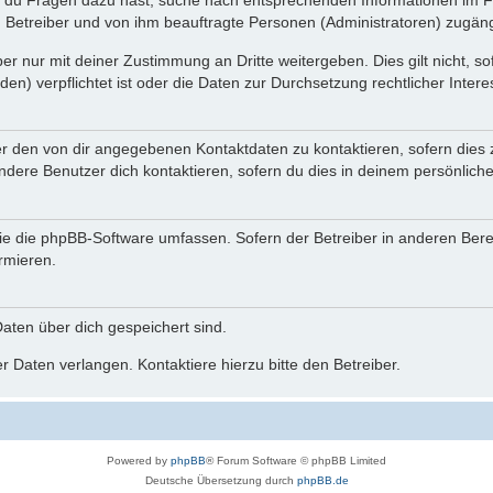
n du Fragen dazu hast, suche nach entsprechenden Informationen im Fo
n Betreiber und von ihm beauftragte Personen (Administratoren) zugäng
r nur mit deiner Zustimmung an Dritte weitergeben. Dies gilt nicht, s
n) verpflichtet ist oder die Daten zur Durchsetzung rechtlicher Interes
er den von dir angegebenen Kontaktdaten zu kontaktieren, sofern dies 
andere Benutzer dich kontaktieren, sofern du dies in deinem persönliche
, die die phpBB-Software umfassen. Sofern der Betreiber in anderen Be
ormieren.
 Daten über dich gespeichert sind.
 Daten verlangen. Kontaktiere hierzu bitte den Betreiber.
Powered by
phpBB
® Forum Software © phpBB Limited
Deutsche Übersetzung durch
phpBB.de