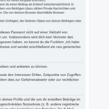
dich vor deren Eingabe ersichtlich.
wenn du einen Beitrag als Entwurf zwischenspeicherst. In
dern von Beiträgen (dazu zählen Private Nachrichten und
e. Die von deinem Browser übermittelte Browser-
 bei Umfragen, der Gelesen-Status von deinen Beiträgen oder
dieses Passwort nicht auf einer Vielzahl von
 um. Insbesondere wird dich kein Vertreter des
ergessen haben, so kannst du die Funktion „Ich habe
resse und sendet anschließend ein neu generiertes
reiben und anbieten zu können.
ie den Interessen Dritter, Zeitpunkte von Zugriffen
fern dies zur Gefahrenabwehr oder zur rechtlichen
eines Profils und die von dir erstellten Beiträge im
ngeschränkten Nutzerkreis (z. B. andere registrierte