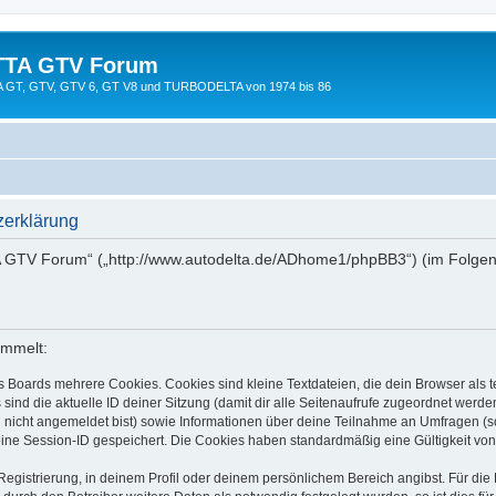
TTA GTV Forum
TTA GT, GTV, GTV 6, GT V8 und TURBODELTA von 1974 bis 86
erklärung
A GTV Forum“ („http://www.autodelta.de/ADhome1/phpBB3“) (im Folgend
ammelt:
s Boards mehrere Cookies. Cookies sind kleine Textdateien, die dein Browser als
 sind die aktuelle ID deiner Sitzung (damit dir alle Seitenaufrufe zugeordnet werd
u nicht angemeldet bist) sowie Informationen über deine Teilnahme an Umfragen (s
eine Session-ID gespeichert. Die Cookies haben standardmäßig eine Gültigkeit von 
Registrierung, in deinem Profil oder deinem persönlichem Bereich angibst. Für di