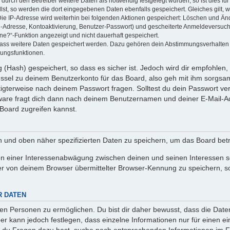
rch den Betreiber weitere Daten als notwendig festgelegt wurden, so ist dies für 
llst, so werden die dort eingegebenen Daten ebenfalls gespeichert. Gleiches gilt, 
Die IP-Adresse wird weiterhin bei folgenden Aktionen gespeichert: Löschen und Än
l-Adresse, Kontoaktivierung, Benutzer-Passwort) und gescheiterte Anmeldeversuch
ine?“-Funktion angezeigt und nicht dauerhaft gespeichert.
 dass weitere Daten gespeichert werden. Dazu gehören dein Abstimmungsverhalten
gungsfunktionen.
(Hash) gespeichert, so dass es sicher ist. Jedoch wird dir empfohlen, 
ssel zu deinem Benutzerkonto für das Board, also geh mit ihm sorgsam
htigterweise nach deinem Passwort fragen. Solltest du dein Passwort v
are fragt dich dann nach deinem Benutzernamen und deiner E-Mail-Ad
Board zugreifen kannst.
en und oben näher spezifizierten Daten zu speichern, um das Board bet
en einer Interessenabwägung zwischen deinen und seinen Interessen sow
r von deinem Browser übermittelter Browser-Kennung zu speichern, so
R DATEN
n Personen zu ermöglichen. Du bist dir daher bewusst, dass die Daten d
ber kann jedoch festlegen, dass einzelne Informationen nur für einen ei