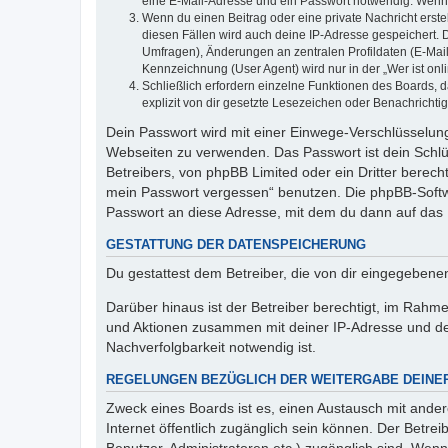
eine E-Mail-Adresse und ein Passwort notwendig. Wenn du
Wenn du einen Beitrag oder eine private Nachricht erste
diesen Fällen wird auch deine IP-Adresse gespeichert. 
Umfragen), Änderungen an zentralen Profildaten (E-Mai
Kennzeichnung (User Agent) wird nur in der „Wer ist onl
Schließlich erfordern einzelne Funktionen des Boards,
explizit von dir gesetzte Lesezeichen oder Benachrichti
Dein Passwort wird mit einer Einwege-Verschlüsselung 
Webseiten zu verwenden. Das Passwort ist dein Schlü
Betreibers, von phpBB Limited oder ein Dritter berec
mein Passwort vergessen“ benutzen. Die phpBB-Softw
Passwort an diese Adresse, mit dem du dann auf das 
GESTATTUNG DER DATENSPEICHERUNG
Du gestattest dem Betreiber, die von dir eingegeben
Darüber hinaus ist der Betreiber berechtigt, im Rahm
und Aktionen zusammen mit deiner IP-Adresse und de
Nachverfolgbarkeit notwendig ist.
REGELUNGEN BEZÜGLICH DER WEITERGABE DEINE
Zweck eines Boards ist es, einen Austausch mit andere
Internet öffentlich zugänglich sein können. Der Betrei