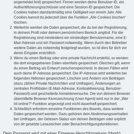
angemeldet bist) gespeichert. Ferner werden deine Benutzer-ID, ein
Authentifizierungsschlüssel und eine Session-ID gespeichert. Die
Cookies haben standardmäßig eine Gültigkeit von einem Jahr. Alle
Cookies kannst du jederzeit über die Funktion „Alle Cookies löschen“
löschen.
Weiterhin werden die Daten gespeichert, die du bei der Registrierung,
in deinem Profil oder deinem persönlichem Bereich angibst. Für die
Registrierung sind mindestens ein eindeutiger Benutzername, eine E-
Mail-Adresse und ein Passwort notwendig. Wenn durch den Betreiber
weitere Daten als notwendig festgelegt wurden, so ist dies für dich vor
deren Eingabe ersichtlich.
Wenn du einen Beitrag oder eine private Nachricht erstellst, so werden
die dort eingegebenen Daten ebenfalls gespeichert. Gleiches gilt, wenn
du einen Beitrag als Entwurf zwischenspeicherst. In diesen Fällen wird
auch deine IP-Adresse gespeichert. Die IP-Adresse wird weiterhin bei
folgenden Aktionen gespeichert: Löschen und Ändern von Beiträgen
(dazu zählen Private Nachrichten und Umfragen), Änderungen an
zentralen Profildaten (E-Mail-Adresse, Kontoaktivierung, Benutzer-
Passwort) und gescheiterte Anmeldeversuche. Die von deinem Browser
übermittelte Browser-Kennzeichnung (User Agent) wird nur in der „Wer
ist online?“-Funktion angezeigt und nicht dauerhaft gespeichert.
Schließlich erfordern einzelne Funktionen des Boards, dass weitere
Daten gespeichert werden. Dazu gehören dein Abstimmungsverhalten
bei Umfragen, der Gelesen-Status von deinen Beiträgen oder explizit
von dir gesetzte Lesezeichen oder Benachrichtigungsfunktionen.
Dein Passwort wird mit einer Einwege-Verschlüsselung (Hash)