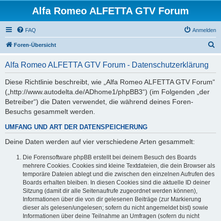
Alfa Romeo ALFETTA GTV Forum
FAQ
Anmelden
S
Foren-Übersicht
u
Alfa Romeo ALFETTA GTV Forum - Datenschutzerklärung
c
h
Diese Richtlinie beschreibt, wie „Alfa Romeo ALFETTA GTV Forum“
(„http://www.autodelta.de/ADhome1/phpBB3“) (im Folgenden „der
e
Betreiber“) die Daten verwendet, die während deines Foren-
Besuchs gesammelt werden.
UMFANG UND ART DER DATENSPEICHERUNG
Deine Daten werden auf vier verschiedene Arten gesammelt:
Die Forensoftware phpBB erstellt bei deinem Besuch des Boards
mehrere Cookies. Cookies sind kleine Textdateien, die dein Browser als
temporäre Dateien ablegt und die zwischen den einzelnen Aufrufen des
Boards erhalten bleiben. In diesen Cookies sind die aktuelle ID deiner
Sitzung (damit dir alle Seitenaufrufe zugeordnet werden können),
Informationen über die von dir gelesenen Beiträge (zur Markierung
dieser als gelesen/ungelesen; sofern du nicht angemeldet bist) sowie
Informationen über deine Teilnahme an Umfragen (sofern du nicht