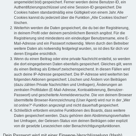
angemeldet bist) gespeichert. Ferner werden deine Benutzer-ID, ein
Authentifizierungsschlüssel und eine Session-ID gespeichert. Die
Cookies haben standardmäßig eine Gültigkeit von einem Jahr. Alle
Cookies kannst du jederzeit über die Funktion „Alle Cookies löschen“
löschen.
Weiterhin werden die Daten gespeichert, die du bei der Registrierung,
in deinem Profil oder deinem persönlichem Bereich angibst. Für die
Registrierung sind mindestens ein eindeutiger Benutzername, eine E-
Mail-Adresse und ein Passwort notwendig. Wenn durch den Betreiber
weitere Daten als notwendig festgelegt wurden, so ist dies für dich vor
deren Eingabe ersichtlich.
Wenn du einen Beitrag oder eine private Nachricht erstellst, so werden
die dort eingegebenen Daten ebenfalls gespeichert. Gleiches gilt, wenn
du einen Beitrag als Entwurf zwischenspeicherst. In diesen Fällen wird
auch deine IP-Adresse gespeichert. Die IP-Adresse wird weiterhin bei
folgenden Aktionen gespeichert: Löschen und Ändern von Beiträgen
(dazu zählen Private Nachrichten und Umfragen), Änderungen an
zentralen Profildaten (E-Mail-Adresse, Kontoaktivierung, Benutzer-
Passwort) und gescheiterte Anmeldeversuche. Die von deinem Browser
übermittelte Browser-Kennzeichnung (User Agent) wird nur in der „Wer
ist online?“-Funktion angezeigt und nicht dauerhaft gespeichert.
Schließlich erfordern einzelne Funktionen des Boards, dass weitere
Daten gespeichert werden. Dazu gehören dein Abstimmungsverhalten
bei Umfragen, der Gelesen-Status von deinen Beiträgen oder explizit
von dir gesetzte Lesezeichen oder Benachrichtigungsfunktionen.
Dein Passwort wird mit einer Einwege-Verschlüsselung (Hash)