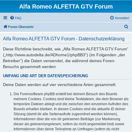
Alfa Romeo ALFETTA GTV Forum
FAQ
Anmelden
S
Foren-Übersicht
u
Alfa Romeo ALFETTA GTV Forum - Datenschutzerklärung
c
h
Diese Richtlinie beschreibt, wie „Alfa Romeo ALFETTA GTV Forum“
(„http://www.autodelta.de/ADhome1/phpBB3“) (im Folgenden „der
e
Betreiber“) die Daten verwendet, die während deines Foren-
Besuchs gesammelt werden.
UMFANG UND ART DER DATENSPEICHERUNG
Deine Daten werden auf vier verschiedene Arten gesammelt:
Die Forensoftware phpBB erstellt bei deinem Besuch des Boards
mehrere Cookies. Cookies sind kleine Textdateien, die dein Browser als
temporäre Dateien ablegt und die zwischen den einzelnen Aufrufen des
Boards erhalten bleiben. In diesen Cookies sind die aktuelle ID deiner
Sitzung (damit dir alle Seitenaufrufe zugeordnet werden können),
Informationen über die von dir gelesenen Beiträge (zur Markierung
dieser als gelesen/ungelesen; sofern du nicht angemeldet bist) sowie
Informationen über deine Teilnahme an Umfragen (sofern du nicht