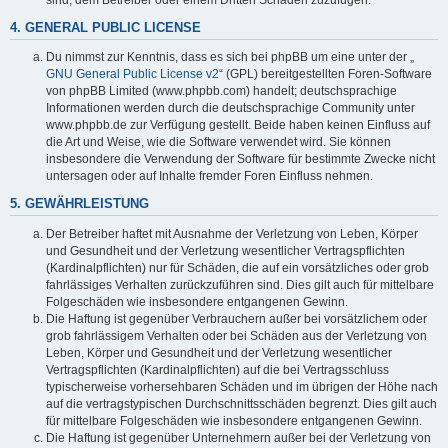
4. GENERAL PUBLIC LICENSE
Du nimmst zur Kenntnis, dass es sich bei phpBB um eine unter der „
GNU General Public License v2
“ (GPL) bereitgestellten Foren-Software
von phpBB Limited (www.phpbb.com) handelt; deutschsprachige
Informationen werden durch die deutschsprachige Community unter
www.phpbb.de zur Verfügung gestellt. Beide haben keinen Einfluss auf
die Art und Weise, wie die Software verwendet wird. Sie können
insbesondere die Verwendung der Software für bestimmte Zwecke nicht
untersagen oder auf Inhalte fremder Foren Einfluss nehmen.
5. GEWÄHRLEISTUNG
Der Betreiber haftet mit Ausnahme der Verletzung von Leben, Körper
und Gesundheit und der Verletzung wesentlicher Vertragspflichten
(Kardinalpflichten) nur für Schäden, die auf ein vorsätzliches oder grob
fahrlässiges Verhalten zurückzuführen sind. Dies gilt auch für mittelbare
Folgeschäden wie insbesondere entgangenen Gewinn.
Die Haftung ist gegenüber Verbrauchern außer bei vorsätzlichem oder
grob fahrlässigem Verhalten oder bei Schäden aus der Verletzung von
Leben, Körper und Gesundheit und der Verletzung wesentlicher
Vertragspflichten (Kardinalpflichten) auf die bei Vertragsschluss
typischerweise vorhersehbaren Schäden und im übrigen der Höhe nach
auf die vertragstypischen Durchschnittsschäden begrenzt. Dies gilt auch
für mittelbare Folgeschäden wie insbesondere entgangenen Gewinn.
Die Haftung ist gegenüber Unternehmern außer bei der Verletzung von