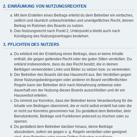
2. EINRÄUMUNG VON NUTZUNGSRECHTEN
Mit dem Erstellen eines Beitrags erteilst du dem Betreiber ein einfaches,
zeitlich und räumlich unbeschränktes und unentgeltliches Recht, deinen
Beitrag im Rahmen des Boards zu nutzen.
Das Nutzungsrecht nach Punkt 2, Unterpunkt a bleibt auch nach
Kündigung des Nutzungsvertrages bestehen.
3. PFLICHTEN DES NUTZERS
Du erklärst mit der Erstellung eines Beitrags, dass er keine Inhalte
enthält, die gegen geltendes Recht oder die guten Sitten verstoßen. Du
erklärst insbesondere, dass du das Recht besitzt, die in deinen
Beiträgen verwendeten Links und Bilder zu setzen bzw. zu verwenden.
Der Betreiber des Boards übt das Hausrecht aus. Bei Verstößen gegen
diese Nutzungsbedingungen oder anderer im Board veröffentlichten
Regeln kann der Betreiber dich nach Abmahnung zeitweise oder
dauerhaft von der Nutzung dieses Boards ausschließen und dir ein
Hausverbot erteilen.
Du nimmst zur Kenntnis, dass der Betreiber keine Verantwortung für die
Inhalte von Beiträgen übernimmt, die er nicht selbst erstellt hat oder die
er nicht zur Kenntnis genommen hat. Du gestattest dem Betreiber, dein
Benutzerkonto, Beiträge und Funktionen jederzeit zu löschen oder zu
sperren.
Du gestattest dem Betreiber darüber hinaus, deine Beiträge
abzuändern, sofern sie gegen o. g. Regeln verstoßen oder geeignet
sind, dem Betreiber oder einem Dritten Schaden zuzufügen.