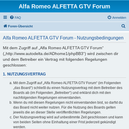
Alfa Romeo ALFETTA GTV Forum
FAQ
Anmelden
S
Foren-Übersicht
u
Alfa Romeo ALFETTA GTV Forum - Nutzungsbedingungen
c
h
Mit dem Zugriff auf „Alfa Romeo ALFETTA GTV Forum“
(„http://www.autodelta.de/ADhome1/phpBB3“) wird zwischen dir
e
und dem Betreiber ein Vertrag mit folgenden Regelungen
geschlossen:
1. NUTZUNGSVERTRAG
Mit dem Zugriff auf „Alfa Romeo ALFETTA GTV Forum“ (im Folgenden
„das Board“) schließt du einen Nutzungsvertrag mit dem Betreiber des
Boards ab (im Folgenden „Betreiber“) und erklärst dich mit den
nachfolgenden Regelungen einverstanden.
Wenn du mit diesen Regelungen nicht einverstanden bist, so darfst du
das Board nicht weiter nutzen. Für die Nutzung des Boards gelten
jeweils die an dieser Stelle veröffentlichten Regelungen.
Der Nutzungsvertrag wird auf unbestimmte Zeit geschlossen und kann
von beiden Seiten ohne Einhaltung einer Frist jederzeit gekündigt
werden.