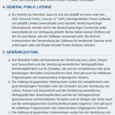
4. GENERAL PUBLIC LICENSE
Du nimmst zur Kenntnis, dass es sich bei phpBB um eine unter der „
GNU General Public License v2
“ (GPL) bereitgestellten Foren-Software
von phpBB Limited (www.phpbb.com) handelt; deutschsprachige
Informationen werden durch die deutschsprachige Community unter
www.phpbb.de zur Verfügung gestellt. Beide haben keinen Einfluss auf
die Art und Weise, wie die Software verwendet wird. Sie können
insbesondere die Verwendung der Software für bestimmte Zwecke nicht
untersagen oder auf Inhalte fremder Foren Einfluss nehmen.
5. GEWÄHRLEISTUNG
Der Betreiber haftet mit Ausnahme der Verletzung von Leben, Körper
und Gesundheit und der Verletzung wesentlicher Vertragspflichten
(Kardinalpflichten) nur für Schäden, die auf ein vorsätzliches oder grob
fahrlässiges Verhalten zurückzuführen sind. Dies gilt auch für mittelbare
Folgeschäden wie insbesondere entgangenen Gewinn.
Die Haftung ist gegenüber Verbrauchern außer bei vorsätzlichem oder
grob fahrlässigem Verhalten oder bei Schäden aus der Verletzung von
Leben, Körper und Gesundheit und der Verletzung wesentlicher
Vertragspflichten (Kardinalpflichten) auf die bei Vertragsschluss
typischerweise vorhersehbaren Schäden und im übrigen der Höhe nach
auf die vertragstypischen Durchschnittsschäden begrenzt. Dies gilt auch
für mittelbare Folgeschäden wie insbesondere entgangenen Gewinn.
Die Haftung ist gegenüber Unternehmern außer bei der Verletzung von