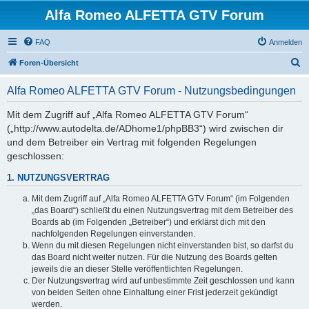
Alfa Romeo ALFETTA GTV Forum
FAQ
Anmelden
S
Foren-Übersicht
u
Alfa Romeo ALFETTA GTV Forum - Nutzungsbedingungen
c
h
Mit dem Zugriff auf „Alfa Romeo ALFETTA GTV Forum“
(„http://www.autodelta.de/ADhome1/phpBB3“) wird zwischen dir
e
und dem Betreiber ein Vertrag mit folgenden Regelungen
geschlossen:
1. NUTZUNGSVERTRAG
Mit dem Zugriff auf „Alfa Romeo ALFETTA GTV Forum“ (im Folgenden
„das Board“) schließt du einen Nutzungsvertrag mit dem Betreiber des
Boards ab (im Folgenden „Betreiber“) und erklärst dich mit den
nachfolgenden Regelungen einverstanden.
Wenn du mit diesen Regelungen nicht einverstanden bist, so darfst du
das Board nicht weiter nutzen. Für die Nutzung des Boards gelten
jeweils die an dieser Stelle veröffentlichten Regelungen.
Der Nutzungsvertrag wird auf unbestimmte Zeit geschlossen und kann
von beiden Seiten ohne Einhaltung einer Frist jederzeit gekündigt
werden.