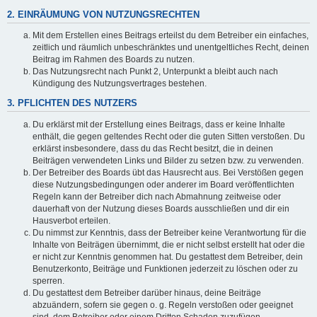
2. EINRÄUMUNG VON NUTZUNGSRECHTEN
Mit dem Erstellen eines Beitrags erteilst du dem Betreiber ein einfaches,
zeitlich und räumlich unbeschränktes und unentgeltliches Recht, deinen
Beitrag im Rahmen des Boards zu nutzen.
Das Nutzungsrecht nach Punkt 2, Unterpunkt a bleibt auch nach
Kündigung des Nutzungsvertrages bestehen.
3. PFLICHTEN DES NUTZERS
Du erklärst mit der Erstellung eines Beitrags, dass er keine Inhalte
enthält, die gegen geltendes Recht oder die guten Sitten verstoßen. Du
erklärst insbesondere, dass du das Recht besitzt, die in deinen
Beiträgen verwendeten Links und Bilder zu setzen bzw. zu verwenden.
Der Betreiber des Boards übt das Hausrecht aus. Bei Verstößen gegen
diese Nutzungsbedingungen oder anderer im Board veröffentlichten
Regeln kann der Betreiber dich nach Abmahnung zeitweise oder
dauerhaft von der Nutzung dieses Boards ausschließen und dir ein
Hausverbot erteilen.
Du nimmst zur Kenntnis, dass der Betreiber keine Verantwortung für die
Inhalte von Beiträgen übernimmt, die er nicht selbst erstellt hat oder die
er nicht zur Kenntnis genommen hat. Du gestattest dem Betreiber, dein
Benutzerkonto, Beiträge und Funktionen jederzeit zu löschen oder zu
sperren.
Du gestattest dem Betreiber darüber hinaus, deine Beiträge
abzuändern, sofern sie gegen o. g. Regeln verstoßen oder geeignet
sind, dem Betreiber oder einem Dritten Schaden zuzufügen.