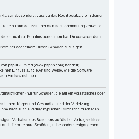
erklärst insbesondere, dass du das Recht besitzt, die in deinen
n Regeln kann der Betreiber dich nach Abmahnung zeitweise
er die er nicht zur Kenntnis genommen hat. Du gestattest dem
 Betreiber oder einem Dritten Schaden zuzufügen.
re von phpBB Limited (www.phpbb.com) handelt;
inen Einfluss auf die Art und Weise, wie die Software
oren Einfluss nehmen.
inalpflichten) nur für Schäden, die auf ein vorsätzliches oder
von Leben, Körper und Gesundheit und der Verletzung
r Höhe nach auf die vertragstypischen Durchschnittsschäden
sigem Verhalten des Betreibers auf die bei Vertragsschluss
lt auch für mittelbare Schäden, insbesondere entgangenen