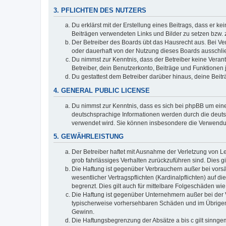
3. PFLICHTEN DES NUTZERS
Du erklärst mit der Erstellung eines Beitrags, dass er ke
Beiträgen verwendeten Links und Bilder zu setzen bzw.
Der Betreiber des Boards übt das Hausrecht aus. Bei V
oder dauerhaft von der Nutzung dieses Boards ausschlie
Du nimmst zur Kenntnis, dass der Betreiber keine Verantw
Betreiber, dein Benutzerkonto, Beiträge und Funktionen 
Du gestattest dem Betreiber darüber hinaus, deine Beit
4. GENERAL PUBLIC LICENSE
Du nimmst zur Kenntnis, dass es sich bei phpBB um eine
deutschsprachige Informationen werden durch die deuts
verwendet wird. Sie können insbesondere die Verwendun
5. GEWÄHRLEISTUNG
Der Betreiber haftet mit Ausnahme der Verletzung von Le
grob fahrlässiges Verhalten zurückzuführen sind. Dies 
Die Haftung ist gegenüber Verbrauchern außer bei vors
wesentlicher Vertragspflichten (Kardinalpflichten) auf
begrenzt. Dies gilt auch für mittelbare Folgeschäden 
Die Haftung ist gegenüber Unternehmern außer bei der V
typischerweise vorhersehbaren Schäden und im Übrigen 
Gewinn.
Die Haftungsbegrenzung der Absätze a bis c gilt sinnge