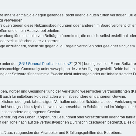
ine Inhalte enthält, die gegen geltendes Recht oder die guten Sitten verstoßen. Du 
 zu verwenden.
erstößen gegen diese Nutzungsbedingungen oder anderer im Board veröffentlichte
ßen und dir ein Hausverbot erteilen.
ortung für die Inhalte von Beiträgen übernimmt, die er nicht selbst erstellt hat od
jederzeit zu löschen oder zu sperren.
räge abzuändern, sofern sie gegen o. g. Regeln verstoßen oder geeignet sind, dem
 unter der „
GNU General Public License v2
“ (GPL) bereitgestellten Foren-Softwa
chsprachige Community unter www.phpbb.de zur Verfügung gestellt. Beide haben ke
g der Software für bestimmte Zwecke nicht untersagen oder auf Inhalte fremder F
ben, Körper und Gesundheit und der Verletzung wesentlicher Vertragspflichten (Kard
gilt auch für mittelbare Folgeschäden wie insbesondere entgangenen Gewinn.
ätzlichem oder grob fahrlässigem Verhalten oder bei Schäden aus der Verletzung 
 die bei Vertragsschluss typischerweise vorhersehbaren Schäden und im übrigen de
wie insbesondere entgangenen Gewinn.
erletzung von Leben, Körper und Gesundheit oder vorsätzlichem oder grob fahrläs
der Höhe nach auf die vertragstypischen Durchschnittsschäden begrenzt. Dies gi
mäß auch zugunsten der Mitarbeiter und Erfüllungsgehilfen des Betreibers.