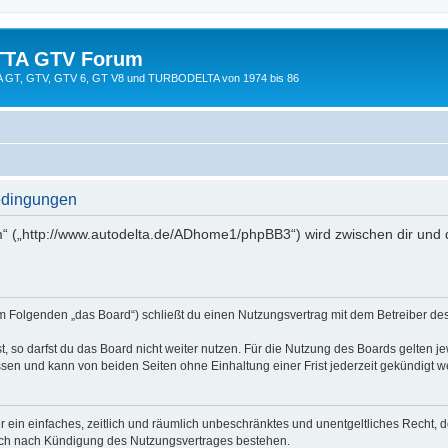
TTA GTV Forum
TTA GT, GTV, GTV 6, GT V8 und TURBODELTA von 1974 bis 86
edingungen
 („http://www.autodelta.de/ADhome1/phpBB3“) wird zwischen dir und 
 Folgenden „das Board“) schließt du einen Nutzungsvertrag mit dem Betreiber des 
 so darfst du das Board nicht weiter nutzen. Für die Nutzung des Boards gelten jew
sen und kann von beiden Seiten ohne Einhaltung einer Frist jederzeit gekündigt w
ber ein einfaches, zeitlich und räumlich unbeschränktes und unentgeltliches Recht
auch nach Kündigung des Nutzungsvertrages bestehen.