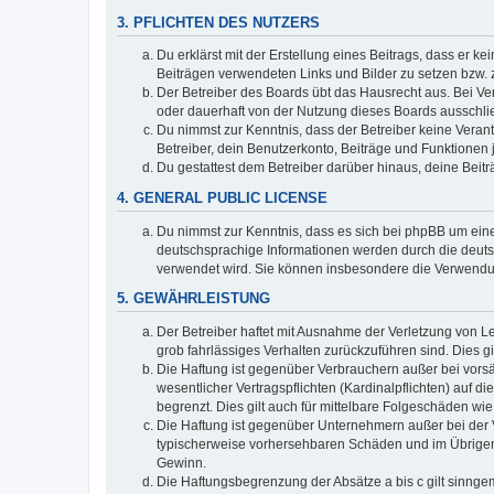
3. PFLICHTEN DES NUTZERS
Du erklärst mit der Erstellung eines Beitrags, dass er ke
Beiträgen verwendeten Links und Bilder zu setzen bzw.
Der Betreiber des Boards übt das Hausrecht aus. Bei V
oder dauerhaft von der Nutzung dieses Boards ausschlie
Du nimmst zur Kenntnis, dass der Betreiber keine Verantw
Betreiber, dein Benutzerkonto, Beiträge und Funktionen 
Du gestattest dem Betreiber darüber hinaus, deine Beit
4. GENERAL PUBLIC LICENSE
Du nimmst zur Kenntnis, dass es sich bei phpBB um eine
deutschsprachige Informationen werden durch die deuts
verwendet wird. Sie können insbesondere die Verwendun
5. GEWÄHRLEISTUNG
Der Betreiber haftet mit Ausnahme der Verletzung von Le
grob fahrlässiges Verhalten zurückzuführen sind. Dies 
Die Haftung ist gegenüber Verbrauchern außer bei vors
wesentlicher Vertragspflichten (Kardinalpflichten) auf
begrenzt. Dies gilt auch für mittelbare Folgeschäden 
Die Haftung ist gegenüber Unternehmern außer bei der V
typischerweise vorhersehbaren Schäden und im Übrigen 
Gewinn.
Die Haftungsbegrenzung der Absätze a bis c gilt sinnge