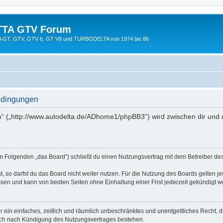
TTA GTV Forum
TTA GT, GTV, GTV 6, GT V8 und TURBODELTA von 1974 bis 86
edingungen
 („http://www.autodelta.de/ADhome1/phpBB3“) wird zwischen dir und 
 Folgenden „das Board“) schließt du einen Nutzungsvertrag mit dem Betreiber des 
 so darfst du das Board nicht weiter nutzen. Für die Nutzung des Boards gelten jew
sen und kann von beiden Seiten ohne Einhaltung einer Frist jederzeit gekündigt w
ber ein einfaches, zeitlich und räumlich unbeschränktes und unentgeltliches Recht
auch nach Kündigung des Nutzungsvertrages bestehen.