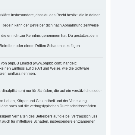
erklärst insbesondere, dass du das Recht besitzt, die in deinen
n Regeln kann der Betreiber dich nach Abmahnung zeitweise
er die er nicht zur Kenntnis genommen hat. Du gestattest dem
 Betreiber oder einem Dritten Schaden zuzufügen.
re von phpBB Limited (www.phpbb.com) handelt;
inen Einfluss auf die Art und Weise, wie die Software
oren Einfluss nehmen.
inalpflichten) nur für Schäden, die auf ein vorsätzliches oder
von Leben, Körper und Gesundheit und der Verletzung
r Höhe nach auf die vertragstypischen Durchschnittsschäden
sigem Verhalten des Betreibers auf die bei Vertragsschluss
lt auch für mittelbare Schäden, insbesondere entgangenen