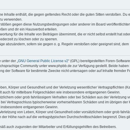
ine Inhalte enthält, die gegen geltendes Recht oder die guten Sitten verstoßen. Du 
 zu verwenden.
erstößen gegen diese Nutzungsbedingungen oder anderer im Board veröffentlichte
ßen und dir ein Hausverbot erteilen.
ortung für die Inhalte von Beiträgen übernimmt, die er nicht selbst erstellt hat od
jederzeit zu löschen oder zu sperren.
räge abzuändern, sofern sie gegen o. g. Regeln verstoßen oder geeignet sind, dem
 unter der „
GNU General Public License v2
“ (GPL) bereitgestellten Foren-Softwa
chsprachige Community unter www.phpbb.de zur Verfügung gestellt. Beide haben ke
g der Software für bestimmte Zwecke nicht untersagen oder auf Inhalte fremder F
ben, Körper und Gesundheit und der Verletzung wesentlicher Vertragspflichten (Kard
gilt auch für mittelbare Folgeschäden wie insbesondere entgangenen Gewinn.
ätzlichem oder grob fahrlässigem Verhalten oder bei Schäden aus der Verletzung 
 die bei Vertragsschluss typischerweise vorhersehbaren Schäden und im übrigen de
wie insbesondere entgangenen Gewinn.
erletzung von Leben, Körper und Gesundheit oder vorsätzlichem oder grob fahrläs
der Höhe nach auf die vertragstypischen Durchschnittsschäden begrenzt. Dies gi
mäß auch zugunsten der Mitarbeiter und Erfüllungsgehilfen des Betreibers.