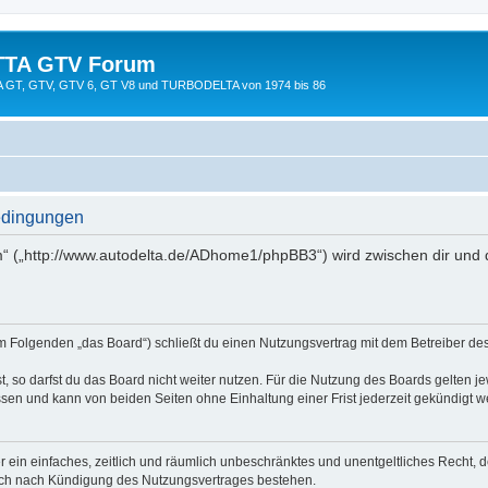
TTA GTV Forum
TTA GT, GTV, GTV 6, GT V8 und TURBODELTA von 1974 bis 86
edingungen
 („http://www.autodelta.de/ADhome1/phpBB3“) wird zwischen dir und 
 Folgenden „das Board“) schließt du einen Nutzungsvertrag mit dem Betreiber des 
 so darfst du das Board nicht weiter nutzen. Für die Nutzung des Boards gelten jew
sen und kann von beiden Seiten ohne Einhaltung einer Frist jederzeit gekündigt w
ber ein einfaches, zeitlich und räumlich unbeschränktes und unentgeltliches Recht
auch nach Kündigung des Nutzungsvertrages bestehen.