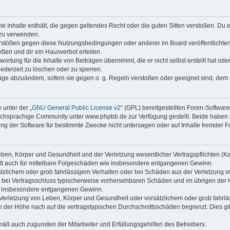
ine Inhalte enthält, die gegen geltendes Recht oder die guten Sitten verstoßen. Du 
 zu verwenden.
erstößen gegen diese Nutzungsbedingungen oder anderer im Board veröffentlichte
ßen und dir ein Hausverbot erteilen.
ortung für die Inhalte von Beiträgen übernimmt, die er nicht selbst erstellt hat od
jederzeit zu löschen oder zu sperren.
räge abzuändern, sofern sie gegen o. g. Regeln verstoßen oder geeignet sind, dem
 unter der „
GNU General Public License v2
“ (GPL) bereitgestellten Foren-Softwa
chsprachige Community unter www.phpbb.de zur Verfügung gestellt. Beide haben ke
g der Software für bestimmte Zwecke nicht untersagen oder auf Inhalte fremder F
ben, Körper und Gesundheit und der Verletzung wesentlicher Vertragspflichten (Kard
gilt auch für mittelbare Folgeschäden wie insbesondere entgangenen Gewinn.
ätzlichem oder grob fahrlässigem Verhalten oder bei Schäden aus der Verletzung 
 die bei Vertragsschluss typischerweise vorhersehbaren Schäden und im übrigen de
wie insbesondere entgangenen Gewinn.
erletzung von Leben, Körper und Gesundheit oder vorsätzlichem oder grob fahrläs
der Höhe nach auf die vertragstypischen Durchschnittsschäden begrenzt. Dies gi
mäß auch zugunsten der Mitarbeiter und Erfüllungsgehilfen des Betreibers.