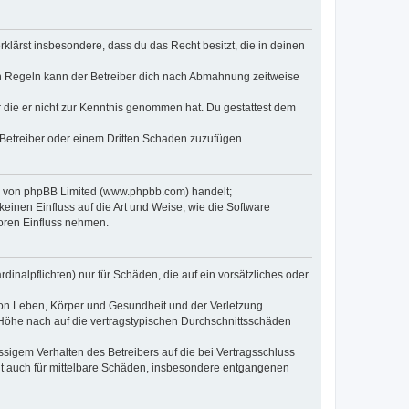
erklärst insbesondere, dass du das Recht besitzt, die in deinen
n Regeln kann der Betreiber dich nach Abmahnung zeitweise
er die er nicht zur Kenntnis genommen hat. Du gestattest dem
 Betreiber oder einem Dritten Schaden zuzufügen.
re von phpBB Limited (www.phpbb.com) handelt;
inen Einfluss auf die Art und Weise, wie die Software
oren Einfluss nehmen.
inalpflichten) nur für Schäden, die auf ein vorsätzliches oder
von Leben, Körper und Gesundheit und der Verletzung
r Höhe nach auf die vertragstypischen Durchschnittsschäden
sigem Verhalten des Betreibers auf die bei Vertragsschluss
lt auch für mittelbare Schäden, insbesondere entgangenen