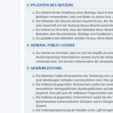
3. PFLICHTEN DES NUTZERS
Du erklärst mit der Erstellung eines Beitrags, dass er ke
Beiträgen verwendeten Links und Bilder zu setzen bzw.
Der Betreiber des Boards übt das Hausrecht aus. Bei V
oder dauerhaft von der Nutzung dieses Boards ausschlie
Du nimmst zur Kenntnis, dass der Betreiber keine Verantw
Betreiber, dein Benutzerkonto, Beiträge und Funktionen 
Du gestattest dem Betreiber darüber hinaus, deine Beit
4. GENERAL PUBLIC LICENSE
Du nimmst zur Kenntnis, dass es sich bei phpBB um eine
deutschsprachige Informationen werden durch die deuts
verwendet wird. Sie können insbesondere die Verwendun
5. GEWÄHRLEISTUNG
Der Betreiber haftet mit Ausnahme der Verletzung von Le
grob fahrlässiges Verhalten zurückzuführen sind. Dies 
Die Haftung ist gegenüber Verbrauchern außer bei vors
wesentlicher Vertragspflichten (Kardinalpflichten) auf
begrenzt. Dies gilt auch für mittelbare Folgeschäden 
Die Haftung ist gegenüber Unternehmern außer bei der V
typischerweise vorhersehbaren Schäden und im Übrigen 
Gewinn.
Die Haftungsbegrenzung der Absätze a bis c gilt sinnge