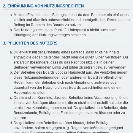
2. EINRÄUMUNG VON NUTZUNGSRECHTEN
Mit dem Erstellen eines Beitrags erteilst du dem Betreiber ein einfaches,
zeitlich und räumlich unbeschränktes und unentgeltliches Recht, deinen
Beitrag im Rahmen des Boards zu nutzen.
Das Nutzungsrecht nach Punkt 2, Unterpunkt a bleibt auch nach
Kündigung des Nutzungsvertrages bestehen.
3. PFLICHTEN DES NUTZERS
Du erklärst mit der Erstellung eines Beitrags, dass er keine Inhalte
enthält, die gegen geltendes Recht oder die guten Sitten verstoßen. Du
erklärst insbesondere, dass du das Recht besitzt, die in deinen
Beiträgen verwendeten Links und Bilder zu setzen bzw. zu verwenden.
Der Betreiber des Boards übt das Hausrecht aus. Bei Verstößen gegen
diese Nutzungsbedingungen oder anderer im Board veröffentlichten
Regeln kann der Betreiber dich nach Abmahnung zeitweise oder
dauerhaft von der Nutzung dieses Boards ausschließen und dir ein
Hausverbot erteilen.
Du nimmst zur Kenntnis, dass der Betreiber keine Verantwortung für die
Inhalte von Beiträgen übernimmt, die er nicht selbst erstellt hat oder die
er nicht zur Kenntnis genommen hat. Du gestattest dem Betreiber, dein
Benutzerkonto, Beiträge und Funktionen jederzeit zu löschen oder zu
sperren.
Du gestattest dem Betreiber darüber hinaus, deine Beiträge
abzuändern, sofern sie gegen o. g. Regeln verstoßen oder geeignet
sind, dem Betreiber oder einem Dritten Schaden zuzufügen.