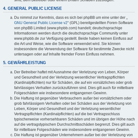
4. GENERAL PUBLIC LICENSE
Du nimmst zur Kenntnis, dass es sich bei phpBB um eine unter der „
GNU General Public License v2
“ (GPL) bereitgestellten Foren-Software
von phpBB Limited (www.phpbb.com) handelt; deutschsprachige
Informationen werden durch die deutschsprachige Community unter
www.phpbb.de zur Verfügung gestellt. Beide haben keinen Einfluss auf
die Art und Weise, wie die Software verwendet wird. Sie können
insbesondere die Verwendung der Software für bestimmte Zwecke nicht
untersagen oder auf Inhalte fremder Foren Einfluss nehmen.
5. GEWÄHRLEISTUNG
Der Betreiber haftet mit Ausnahme der Verletzung von Leben, Körper
und Gesundheit und der Verletzung wesentlicher Vertragspflichten
(Kardinalpflichten) nur für Schäden, die auf ein vorsätzliches oder grob
fahrlässiges Verhalten zurückzuführen sind. Dies gilt auch für mittelbare
Folgeschäden wie insbesondere entgangenen Gewinn.
Die Haftung ist gegenüber Verbrauchern außer bei vorsätzlichem oder
grob fahrlässigem Verhalten oder bei Schäden aus der Verletzung von
Leben, Körper und Gesundheit und der Verletzung wesentlicher
Vertragspflichten (Kardinalpflichten) auf die bei Vertragsschluss
typischerweise vorhersehbaren Schäden und im übrigen der Höhe nach
auf die vertragstypischen Durchschnittsschäden begrenzt. Dies gilt auch
für mittelbare Folgeschäden wie insbesondere entgangenen Gewinn.
Die Haftung ist gegenüber Unternehmern außer bei der Verletzung von