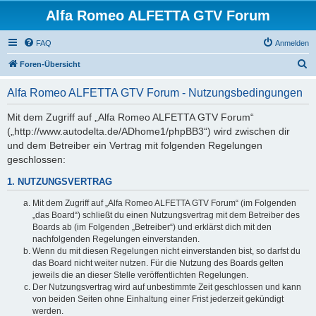
Alfa Romeo ALFETTA GTV Forum
FAQ
Anmelden
S
Foren-Übersicht
u
Alfa Romeo ALFETTA GTV Forum - Nutzungsbedingungen
c
h
Mit dem Zugriff auf „Alfa Romeo ALFETTA GTV Forum“
(„http://www.autodelta.de/ADhome1/phpBB3“) wird zwischen dir
e
und dem Betreiber ein Vertrag mit folgenden Regelungen
geschlossen:
1. NUTZUNGSVERTRAG
Mit dem Zugriff auf „Alfa Romeo ALFETTA GTV Forum“ (im Folgenden
„das Board“) schließt du einen Nutzungsvertrag mit dem Betreiber des
Boards ab (im Folgenden „Betreiber“) und erklärst dich mit den
nachfolgenden Regelungen einverstanden.
Wenn du mit diesen Regelungen nicht einverstanden bist, so darfst du
das Board nicht weiter nutzen. Für die Nutzung des Boards gelten
jeweils die an dieser Stelle veröffentlichten Regelungen.
Der Nutzungsvertrag wird auf unbestimmte Zeit geschlossen und kann
von beiden Seiten ohne Einhaltung einer Frist jederzeit gekündigt
werden.