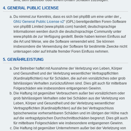
4. GENERAL PUBLIC LICENSE
Du nimmst zur Kenntnis, dass es sich bei phpBB um eine unter der „
GNU General Public License v2
“ (GPL) bereitgestellten Foren-Software
von phpBB Limited (www.phpbb.com) handelt; deutschsprachige
Informationen werden durch die deutschsprachige Community unter
www.phpbb.de zur Verfügung gestellt. Beide haben keinen Einfluss auf
die Art und Weise, wie die Software verwendet wird. Sie können
insbesondere die Verwendung der Software für bestimmte Zwecke nicht
untersagen oder auf Inhalte fremder Foren Einfluss nehmen.
5. GEWÄHRLEISTUNG
Der Betreiber haftet mit Ausnahme der Verletzung von Leben, Körper
und Gesundheit und der Verletzung wesentlicher Vertragspflichten
(Kardinalpflichten) nur für Schäden, die auf ein vorsätzliches oder grob
fahrlässiges Verhalten zurückzuführen sind. Dies gilt auch für mittelbare
Folgeschäden wie insbesondere entgangenen Gewinn.
Die Haftung ist gegenüber Verbrauchern außer bei vorsätzlichem oder
grob fahrlässigem Verhalten oder bei Schäden aus der Verletzung von
Leben, Körper und Gesundheit und der Verletzung wesentlicher
Vertragspflichten (Kardinalpflichten) auf die bei Vertragsschluss
typischerweise vorhersehbaren Schäden und im übrigen der Höhe nach
auf die vertragstypischen Durchschnittsschäden begrenzt. Dies gilt auch
für mittelbare Folgeschäden wie insbesondere entgangenen Gewinn.
Die Haftung ist gegenüber Unternehmern außer bei der Verletzung von