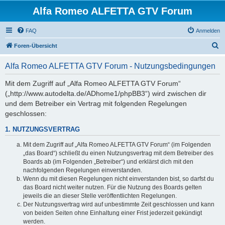
Alfa Romeo ALFETTA GTV Forum
FAQ
Anmelden
S
Foren-Übersicht
u
Alfa Romeo ALFETTA GTV Forum - Nutzungsbedingungen
c
h
Mit dem Zugriff auf „Alfa Romeo ALFETTA GTV Forum“
(„http://www.autodelta.de/ADhome1/phpBB3“) wird zwischen dir
e
und dem Betreiber ein Vertrag mit folgenden Regelungen
geschlossen:
1. NUTZUNGSVERTRAG
Mit dem Zugriff auf „Alfa Romeo ALFETTA GTV Forum“ (im Folgenden
„das Board“) schließt du einen Nutzungsvertrag mit dem Betreiber des
Boards ab (im Folgenden „Betreiber“) und erklärst dich mit den
nachfolgenden Regelungen einverstanden.
Wenn du mit diesen Regelungen nicht einverstanden bist, so darfst du
das Board nicht weiter nutzen. Für die Nutzung des Boards gelten
jeweils die an dieser Stelle veröffentlichten Regelungen.
Der Nutzungsvertrag wird auf unbestimmte Zeit geschlossen und kann
von beiden Seiten ohne Einhaltung einer Frist jederzeit gekündigt
werden.