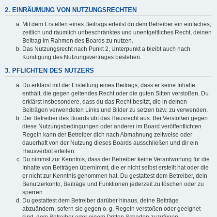
2. EINRÄUMUNG VON NUTZUNGSRECHTEN
Mit dem Erstellen eines Beitrags erteilst du dem Betreiber ein einfaches,
zeitlich und räumlich unbeschränktes und unentgeltliches Recht, deinen
Beitrag im Rahmen des Boards zu nutzen.
Das Nutzungsrecht nach Punkt 2, Unterpunkt a bleibt auch nach
Kündigung des Nutzungsvertrages bestehen.
3. PFLICHTEN DES NUTZERS
Du erklärst mit der Erstellung eines Beitrags, dass er keine Inhalte
enthält, die gegen geltendes Recht oder die guten Sitten verstoßen. Du
erklärst insbesondere, dass du das Recht besitzt, die in deinen
Beiträgen verwendeten Links und Bilder zu setzen bzw. zu verwenden.
Der Betreiber des Boards übt das Hausrecht aus. Bei Verstößen gegen
diese Nutzungsbedingungen oder anderer im Board veröffentlichten
Regeln kann der Betreiber dich nach Abmahnung zeitweise oder
dauerhaft von der Nutzung dieses Boards ausschließen und dir ein
Hausverbot erteilen.
Du nimmst zur Kenntnis, dass der Betreiber keine Verantwortung für die
Inhalte von Beiträgen übernimmt, die er nicht selbst erstellt hat oder die
er nicht zur Kenntnis genommen hat. Du gestattest dem Betreiber, dein
Benutzerkonto, Beiträge und Funktionen jederzeit zu löschen oder zu
sperren.
Du gestattest dem Betreiber darüber hinaus, deine Beiträge
abzuändern, sofern sie gegen o. g. Regeln verstoßen oder geeignet
sind, dem Betreiber oder einem Dritten Schaden zuzufügen.