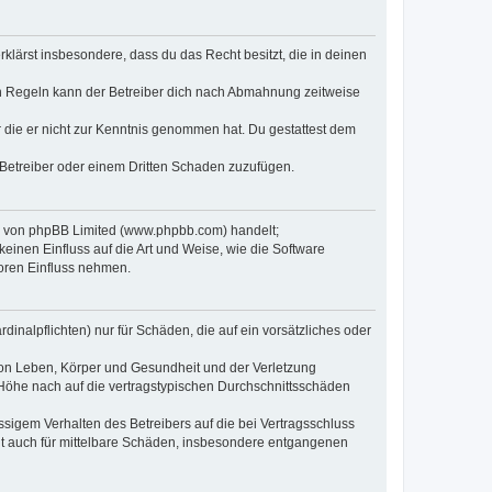
erklärst insbesondere, dass du das Recht besitzt, die in deinen
n Regeln kann der Betreiber dich nach Abmahnung zeitweise
er die er nicht zur Kenntnis genommen hat. Du gestattest dem
 Betreiber oder einem Dritten Schaden zuzufügen.
re von phpBB Limited (www.phpbb.com) handelt;
inen Einfluss auf die Art und Weise, wie die Software
oren Einfluss nehmen.
inalpflichten) nur für Schäden, die auf ein vorsätzliches oder
von Leben, Körper und Gesundheit und der Verletzung
r Höhe nach auf die vertragstypischen Durchschnittsschäden
sigem Verhalten des Betreibers auf die bei Vertragsschluss
lt auch für mittelbare Schäden, insbesondere entgangenen