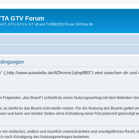
TTA GTV Forum
TTA GT, GTV, GTV 6, GT V8 und TURBODELTA von 1974 bis 86
edingungen
 („http://www.autodelta.de/ADhome1/phpBB3“) wird zwischen dir und 
 Folgenden „das Board“) schließt du einen Nutzungsvertrag mit dem Betreiber des 
 so darfst du das Board nicht weiter nutzen. Für die Nutzung des Boards gelten jew
sen und kann von beiden Seiten ohne Einhaltung einer Frist jederzeit gekündigt w
ber ein einfaches, zeitlich und räumlich unbeschränktes und unentgeltliches Recht
auch nach Kündigung des Nutzungsvertrages bestehen.