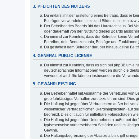
3. PFLICHTEN DES NUTZERS
Du erklärst mit der Erstellung eines Beitrags, dass er ke
Beiträgen verwendeten Links und Bilder zu setzen bzw.
Der Betreiber des Boards übt das Hausrecht aus. Bei V
oder dauerhaft von der Nutzung dieses Boards ausschlie
Du nimmst zur Kenntnis, dass der Betreiber keine Verantw
Betreiber, dein Benutzerkonto, Beiträge und Funktionen 
Du gestattest dem Betreiber darüber hinaus, deine Beit
4. GENERAL PUBLIC LICENSE
Du nimmst zur Kenntnis, dass es sich bei phpBB um eine
deutschsprachige Informationen werden durch die deuts
verwendet wird. Sie können insbesondere die Verwendun
5. GEWÄHRLEISTUNG
Der Betreiber haftet mit Ausnahme der Verletzung von Le
grob fahrlässiges Verhalten zurückzuführen sind. Dies 
Die Haftung ist gegenüber Verbrauchern außer bei vors
wesentlicher Vertragspflichten (Kardinalpflichten) auf
begrenzt. Dies gilt auch für mittelbare Folgeschäden 
Die Haftung ist gegenüber Unternehmern außer bei der V
typischerweise vorhersehbaren Schäden und im Übrigen 
Gewinn.
Die Haftungsbegrenzung der Absätze a bis c gilt sinnge