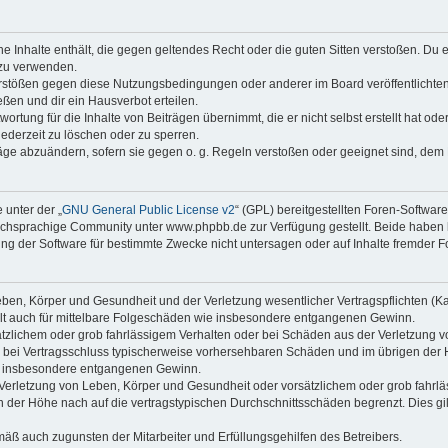
ine Inhalte enthält, die gegen geltendes Recht oder die guten Sitten verstoßen. Du 
 zu verwenden.
erstößen gegen diese Nutzungsbedingungen oder anderer im Board veröffentlichte
ßen und dir ein Hausverbot erteilen.
ortung für die Inhalte von Beiträgen übernimmt, die er nicht selbst erstellt hat od
jederzeit zu löschen oder zu sperren.
räge abzuändern, sofern sie gegen o. g. Regeln verstoßen oder geeignet sind, dem
 unter der „
GNU General Public License v2
“ (GPL) bereitgestellten Foren-Softwa
chsprachige Community unter www.phpbb.de zur Verfügung gestellt. Beide haben ke
g der Software für bestimmte Zwecke nicht untersagen oder auf Inhalte fremder F
ben, Körper und Gesundheit und der Verletzung wesentlicher Vertragspflichten (Kard
gilt auch für mittelbare Folgeschäden wie insbesondere entgangenen Gewinn.
ätzlichem oder grob fahrlässigem Verhalten oder bei Schäden aus der Verletzung 
 die bei Vertragsschluss typischerweise vorhersehbaren Schäden und im übrigen de
wie insbesondere entgangenen Gewinn.
erletzung von Leben, Körper und Gesundheit oder vorsätzlichem oder grob fahrläs
der Höhe nach auf die vertragstypischen Durchschnittsschäden begrenzt. Dies gi
mäß auch zugunsten der Mitarbeiter und Erfüllungsgehilfen des Betreibers.