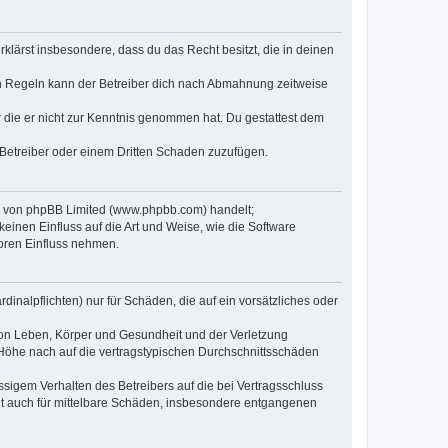
erklärst insbesondere, dass du das Recht besitzt, die in deinen
n Regeln kann der Betreiber dich nach Abmahnung zeitweise
er die er nicht zur Kenntnis genommen hat. Du gestattest dem
 Betreiber oder einem Dritten Schaden zuzufügen.
re von phpBB Limited (www.phpbb.com) handelt;
inen Einfluss auf die Art und Weise, wie die Software
oren Einfluss nehmen.
inalpflichten) nur für Schäden, die auf ein vorsätzliches oder
von Leben, Körper und Gesundheit und der Verletzung
r Höhe nach auf die vertragstypischen Durchschnittsschäden
sigem Verhalten des Betreibers auf die bei Vertragsschluss
lt auch für mittelbare Schäden, insbesondere entgangenen