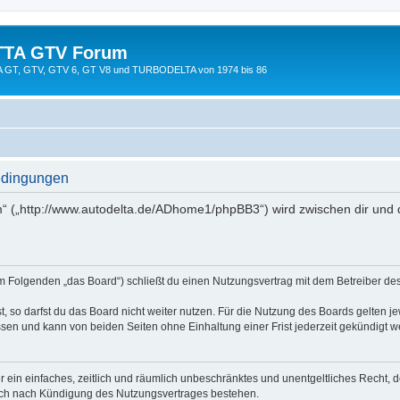
TTA GTV Forum
TTA GT, GTV, GTV 6, GT V8 und TURBODELTA von 1974 bis 86
edingungen
 („http://www.autodelta.de/ADhome1/phpBB3“) wird zwischen dir und 
 Folgenden „das Board“) schließt du einen Nutzungsvertrag mit dem Betreiber des 
 so darfst du das Board nicht weiter nutzen. Für die Nutzung des Boards gelten jew
sen und kann von beiden Seiten ohne Einhaltung einer Frist jederzeit gekündigt w
ber ein einfaches, zeitlich und räumlich unbeschränktes und unentgeltliches Recht
auch nach Kündigung des Nutzungsvertrages bestehen.