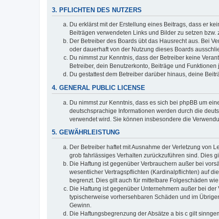
3. PFLICHTEN DES NUTZERS
Du erklärst mit der Erstellung eines Beitrags, dass er ke
Beiträgen verwendeten Links und Bilder zu setzen bzw.
Der Betreiber des Boards übt das Hausrecht aus. Bei V
oder dauerhaft von der Nutzung dieses Boards ausschlie
Du nimmst zur Kenntnis, dass der Betreiber keine Verantw
Betreiber, dein Benutzerkonto, Beiträge und Funktionen 
Du gestattest dem Betreiber darüber hinaus, deine Beit
4. GENERAL PUBLIC LICENSE
Du nimmst zur Kenntnis, dass es sich bei phpBB um eine
deutschsprachige Informationen werden durch die deuts
verwendet wird. Sie können insbesondere die Verwendun
5. GEWÄHRLEISTUNG
Der Betreiber haftet mit Ausnahme der Verletzung von Le
grob fahrlässiges Verhalten zurückzuführen sind. Dies 
Die Haftung ist gegenüber Verbrauchern außer bei vors
wesentlicher Vertragspflichten (Kardinalpflichten) auf
begrenzt. Dies gilt auch für mittelbare Folgeschäden 
Die Haftung ist gegenüber Unternehmern außer bei der V
typischerweise vorhersehbaren Schäden und im Übrigen 
Gewinn.
Die Haftungsbegrenzung der Absätze a bis c gilt sinnge