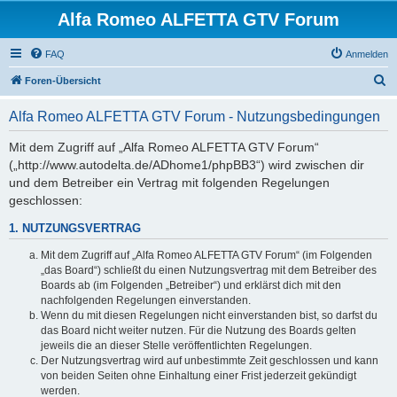
Alfa Romeo ALFETTA GTV Forum
FAQ
Anmelden
S
Foren-Übersicht
u
Alfa Romeo ALFETTA GTV Forum - Nutzungsbedingungen
c
h
Mit dem Zugriff auf „Alfa Romeo ALFETTA GTV Forum“
(„http://www.autodelta.de/ADhome1/phpBB3“) wird zwischen dir
e
und dem Betreiber ein Vertrag mit folgenden Regelungen
geschlossen:
1. NUTZUNGSVERTRAG
Mit dem Zugriff auf „Alfa Romeo ALFETTA GTV Forum“ (im Folgenden
„das Board“) schließt du einen Nutzungsvertrag mit dem Betreiber des
Boards ab (im Folgenden „Betreiber“) und erklärst dich mit den
nachfolgenden Regelungen einverstanden.
Wenn du mit diesen Regelungen nicht einverstanden bist, so darfst du
das Board nicht weiter nutzen. Für die Nutzung des Boards gelten
jeweils die an dieser Stelle veröffentlichten Regelungen.
Der Nutzungsvertrag wird auf unbestimmte Zeit geschlossen und kann
von beiden Seiten ohne Einhaltung einer Frist jederzeit gekündigt
werden.