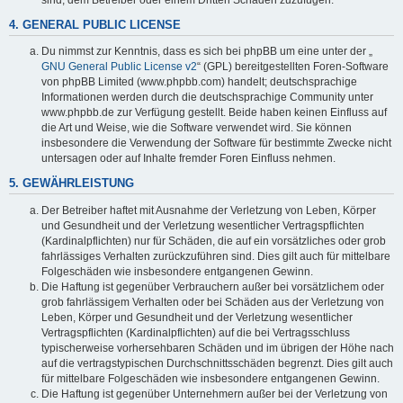
4. GENERAL PUBLIC LICENSE
Du nimmst zur Kenntnis, dass es sich bei phpBB um eine unter der „
GNU General Public License v2
“ (GPL) bereitgestellten Foren-Software
von phpBB Limited (www.phpbb.com) handelt; deutschsprachige
Informationen werden durch die deutschsprachige Community unter
www.phpbb.de zur Verfügung gestellt. Beide haben keinen Einfluss auf
die Art und Weise, wie die Software verwendet wird. Sie können
insbesondere die Verwendung der Software für bestimmte Zwecke nicht
untersagen oder auf Inhalte fremder Foren Einfluss nehmen.
5. GEWÄHRLEISTUNG
Der Betreiber haftet mit Ausnahme der Verletzung von Leben, Körper
und Gesundheit und der Verletzung wesentlicher Vertragspflichten
(Kardinalpflichten) nur für Schäden, die auf ein vorsätzliches oder grob
fahrlässiges Verhalten zurückzuführen sind. Dies gilt auch für mittelbare
Folgeschäden wie insbesondere entgangenen Gewinn.
Die Haftung ist gegenüber Verbrauchern außer bei vorsätzlichem oder
grob fahrlässigem Verhalten oder bei Schäden aus der Verletzung von
Leben, Körper und Gesundheit und der Verletzung wesentlicher
Vertragspflichten (Kardinalpflichten) auf die bei Vertragsschluss
typischerweise vorhersehbaren Schäden und im übrigen der Höhe nach
auf die vertragstypischen Durchschnittsschäden begrenzt. Dies gilt auch
für mittelbare Folgeschäden wie insbesondere entgangenen Gewinn.
Die Haftung ist gegenüber Unternehmern außer bei der Verletzung von