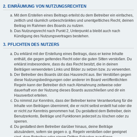
2. EINRÄUMUNG VON NUTZUNGSRECHTEN
Mit dem Erstellen eines Beitrags erteilst du dem Betreiber ein einfaches,
zeitlich und räumlich unbeschränktes und unentgeltliches Recht, deinen
Beitrag im Rahmen des Boards zu nutzen.
Das Nutzungsrecht nach Punkt 2, Unterpunkt a bleibt auch nach
Kündigung des Nutzungsvertrages bestehen.
3. PFLICHTEN DES NUTZERS
Du erklärst mit der Erstellung eines Beitrags, dass er keine Inhalte
enthält, die gegen geltendes Recht oder die guten Sitten verstoßen. Du
erklärst insbesondere, dass du das Recht besitzt, die in deinen
Beiträgen verwendeten Links und Bilder zu setzen bzw. zu verwenden.
Der Betreiber des Boards übt das Hausrecht aus. Bei Verstößen gegen
diese Nutzungsbedingungen oder anderer im Board veröffentlichten
Regeln kann der Betreiber dich nach Abmahnung zeitweise oder
dauerhaft von der Nutzung dieses Boards ausschließen und dir ein
Hausverbot erteilen.
Du nimmst zur Kenntnis, dass der Betreiber keine Verantwortung für die
Inhalte von Beiträgen übernimmt, die er nicht selbst erstellt hat oder die
er nicht zur Kenntnis genommen hat. Du gestattest dem Betreiber, dein
Benutzerkonto, Beiträge und Funktionen jederzeit zu löschen oder zu
sperren.
Du gestattest dem Betreiber darüber hinaus, deine Beiträge
abzuändern, sofern sie gegen o. g. Regeln verstoßen oder geeignet
sind, dem Betreiber oder einem Dritten Schaden zuzufügen.