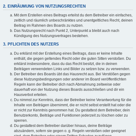
2. EINRÄUMUNG VON NUTZUNGSRECHTEN
Mit dem Erstellen eines Beitrags erteilst du dem Betreiber ein einfaches,
zeitlich und räumlich unbeschränktes und unentgeltliches Recht, deinen
Beitrag im Rahmen des Boards zu nutzen.
Das Nutzungsrecht nach Punkt 2, Unterpunkt a bleibt auch nach
Kündigung des Nutzungsvertrages bestehen.
3. PFLICHTEN DES NUTZERS
Du erklärst mit der Erstellung eines Beitrags, dass er keine Inhalte
enthält, die gegen geltendes Recht oder die guten Sitten verstoßen. Du
erklärst insbesondere, dass du das Recht besitzt, die in deinen
Beiträgen verwendeten Links und Bilder zu setzen bzw. zu verwenden.
Der Betreiber des Boards übt das Hausrecht aus. Bei Verstößen gegen
diese Nutzungsbedingungen oder anderer im Board veröffentlichten
Regeln kann der Betreiber dich nach Abmahnung zeitweise oder
dauerhaft von der Nutzung dieses Boards ausschließen und dir ein
Hausverbot erteilen.
Du nimmst zur Kenntnis, dass der Betreiber keine Verantwortung für die
Inhalte von Beiträgen übernimmt, die er nicht selbst erstellt hat oder die
er nicht zur Kenntnis genommen hat. Du gestattest dem Betreiber, dein
Benutzerkonto, Beiträge und Funktionen jederzeit zu löschen oder zu
sperren.
Du gestattest dem Betreiber darüber hinaus, deine Beiträge
abzuändern, sofern sie gegen o. g. Regeln verstoßen oder geeignet
sind, dem Betreiber oder einem Dritten Schaden zuzufügen.