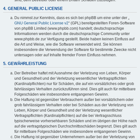
4. GENERAL PUBLIC LICENSE
Du nimmst zur Kenntnis, dass es sich bei phpBB um eine unter der „
GNU General Public License v2
“ (GPL) bereitgestellten Foren-Software
von phpBB Limited (www.phpbb.com) handelt; deutschsprachige
Informationen werden durch die deutschsprachige Community unter
www.phpbb.de zur Verfügung gestellt. Beide haben keinen Einfluss auf
die Art und Weise, wie die Software verwendet wird. Sie können
insbesondere die Verwendung der Software für bestimmte Zwecke nicht
untersagen oder auf Inhalte fremder Foren Einfluss nehmen.
5. GEWÄHRLEISTUNG
Der Betreiber haftet mit Ausnahme der Verletzung von Leben, Körper
und Gesundheit und der Verletzung wesentlicher Vertragspflichten
(Kardinalpflichten) nur für Schäden, die auf ein vorsätzliches oder grob
fahrlässiges Verhalten zurückzuführen sind. Dies gilt auch für mittelbare
Folgeschäden wie insbesondere entgangenen Gewinn.
Die Haftung ist gegenüber Verbrauchern außer bei vorsätzlichem oder
grob fahrlässigem Verhalten oder bei Schäden aus der Verletzung von
Leben, Körper und Gesundheit und der Verletzung wesentlicher
Vertragspflichten (Kardinalpflichten) auf die bei Vertragsschluss
typischerweise vorhersehbaren Schäden und im übrigen der Höhe nach
auf die vertragstypischen Durchschnittsschäden begrenzt. Dies gilt auch
für mittelbare Folgeschäden wie insbesondere entgangenen Gewinn.
Die Haftung ist gegenüber Unternehmern außer bei der Verletzung von