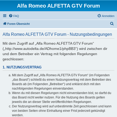
Alfa Romeo ALFETTA GTV Forum
FAQ
Anmelden
S
Foren-Übersicht
u
Alfa Romeo ALFETTA GTV Forum - Nutzungsbedingungen
c
h
Mit dem Zugriff auf „Alfa Romeo ALFETTA GTV Forum“
(„http://www.autodelta.de/ADhome1/phpBB3“) wird zwischen dir
e
und dem Betreiber ein Vertrag mit folgenden Regelungen
geschlossen:
1. NUTZUNGSVERTRAG
Mit dem Zugriff auf „Alfa Romeo ALFETTA GTV Forum“ (im Folgenden
„das Board“) schließt du einen Nutzungsvertrag mit dem Betreiber des
Boards ab (im Folgenden „Betreiber“) und erklärst dich mit den
nachfolgenden Regelungen einverstanden.
Wenn du mit diesen Regelungen nicht einverstanden bist, so darfst du
das Board nicht weiter nutzen. Für die Nutzung des Boards gelten
jeweils die an dieser Stelle veröffentlichten Regelungen.
Der Nutzungsvertrag wird auf unbestimmte Zeit geschlossen und kann
von beiden Seiten ohne Einhaltung einer Frist jederzeit gekündigt
werden.