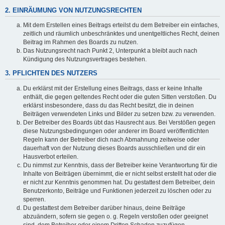
2. EINRÄUMUNG VON NUTZUNGSRECHTEN
Mit dem Erstellen eines Beitrags erteilst du dem Betreiber ein einfaches,
zeitlich und räumlich unbeschränktes und unentgeltliches Recht, deinen
Beitrag im Rahmen des Boards zu nutzen.
Das Nutzungsrecht nach Punkt 2, Unterpunkt a bleibt auch nach
Kündigung des Nutzungsvertrages bestehen.
3. PFLICHTEN DES NUTZERS
Du erklärst mit der Erstellung eines Beitrags, dass er keine Inhalte
enthält, die gegen geltendes Recht oder die guten Sitten verstoßen. Du
erklärst insbesondere, dass du das Recht besitzt, die in deinen
Beiträgen verwendeten Links und Bilder zu setzen bzw. zu verwenden.
Der Betreiber des Boards übt das Hausrecht aus. Bei Verstößen gegen
diese Nutzungsbedingungen oder anderer im Board veröffentlichten
Regeln kann der Betreiber dich nach Abmahnung zeitweise oder
dauerhaft von der Nutzung dieses Boards ausschließen und dir ein
Hausverbot erteilen.
Du nimmst zur Kenntnis, dass der Betreiber keine Verantwortung für die
Inhalte von Beiträgen übernimmt, die er nicht selbst erstellt hat oder die
er nicht zur Kenntnis genommen hat. Du gestattest dem Betreiber, dein
Benutzerkonto, Beiträge und Funktionen jederzeit zu löschen oder zu
sperren.
Du gestattest dem Betreiber darüber hinaus, deine Beiträge
abzuändern, sofern sie gegen o. g. Regeln verstoßen oder geeignet
sind, dem Betreiber oder einem Dritten Schaden zuzufügen.