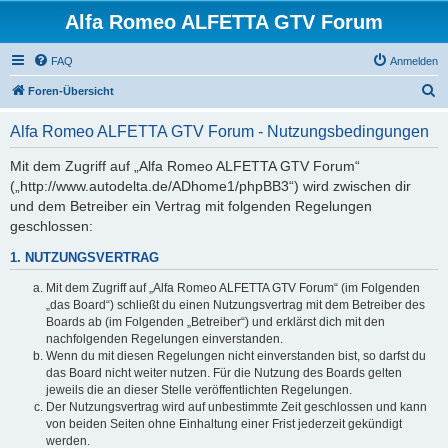
Alfa Romeo ALFETTA GTV Forum
FAQ
Anmelden
S
Foren-Übersicht
u
Alfa Romeo ALFETTA GTV Forum - Nutzungsbedingungen
c
h
Mit dem Zugriff auf „Alfa Romeo ALFETTA GTV Forum“
(„http://www.autodelta.de/ADhome1/phpBB3“) wird zwischen dir
e
und dem Betreiber ein Vertrag mit folgenden Regelungen
geschlossen:
1. NUTZUNGSVERTRAG
Mit dem Zugriff auf „Alfa Romeo ALFETTA GTV Forum“ (im Folgenden
„das Board“) schließt du einen Nutzungsvertrag mit dem Betreiber des
Boards ab (im Folgenden „Betreiber“) und erklärst dich mit den
nachfolgenden Regelungen einverstanden.
Wenn du mit diesen Regelungen nicht einverstanden bist, so darfst du
das Board nicht weiter nutzen. Für die Nutzung des Boards gelten
jeweils die an dieser Stelle veröffentlichten Regelungen.
Der Nutzungsvertrag wird auf unbestimmte Zeit geschlossen und kann
von beiden Seiten ohne Einhaltung einer Frist jederzeit gekündigt
werden.