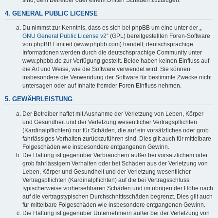
4. GENERAL PUBLIC LICENSE
Du nimmst zur Kenntnis, dass es sich bei phpBB um eine unter der „
GNU General Public License v2
“ (GPL) bereitgestellten Foren-Software
von phpBB Limited (www.phpbb.com) handelt; deutschsprachige
Informationen werden durch die deutschsprachige Community unter
www.phpbb.de zur Verfügung gestellt. Beide haben keinen Einfluss auf
die Art und Weise, wie die Software verwendet wird. Sie können
insbesondere die Verwendung der Software für bestimmte Zwecke nicht
untersagen oder auf Inhalte fremder Foren Einfluss nehmen.
5. GEWÄHRLEISTUNG
Der Betreiber haftet mit Ausnahme der Verletzung von Leben, Körper
und Gesundheit und der Verletzung wesentlicher Vertragspflichten
(Kardinalpflichten) nur für Schäden, die auf ein vorsätzliches oder grob
fahrlässiges Verhalten zurückzuführen sind. Dies gilt auch für mittelbare
Folgeschäden wie insbesondere entgangenen Gewinn.
Die Haftung ist gegenüber Verbrauchern außer bei vorsätzlichem oder
grob fahrlässigem Verhalten oder bei Schäden aus der Verletzung von
Leben, Körper und Gesundheit und der Verletzung wesentlicher
Vertragspflichten (Kardinalpflichten) auf die bei Vertragsschluss
typischerweise vorhersehbaren Schäden und im übrigen der Höhe nach
auf die vertragstypischen Durchschnittsschäden begrenzt. Dies gilt auch
für mittelbare Folgeschäden wie insbesondere entgangenen Gewinn.
Die Haftung ist gegenüber Unternehmern außer bei der Verletzung von