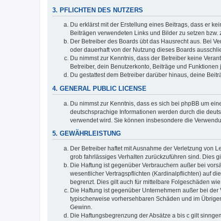
3. PFLICHTEN DES NUTZERS
Du erklärst mit der Erstellung eines Beitrags, dass er ke
Beiträgen verwendeten Links und Bilder zu setzen bzw.
Der Betreiber des Boards übt das Hausrecht aus. Bei V
oder dauerhaft von der Nutzung dieses Boards ausschlie
Du nimmst zur Kenntnis, dass der Betreiber keine Verantw
Betreiber, dein Benutzerkonto, Beiträge und Funktionen 
Du gestattest dem Betreiber darüber hinaus, deine Beit
4. GENERAL PUBLIC LICENSE
Du nimmst zur Kenntnis, dass es sich bei phpBB um eine
deutschsprachige Informationen werden durch die deuts
verwendet wird. Sie können insbesondere die Verwendun
5. GEWÄHRLEISTUNG
Der Betreiber haftet mit Ausnahme der Verletzung von Le
grob fahrlässiges Verhalten zurückzuführen sind. Dies 
Die Haftung ist gegenüber Verbrauchern außer bei vors
wesentlicher Vertragspflichten (Kardinalpflichten) auf
begrenzt. Dies gilt auch für mittelbare Folgeschäden 
Die Haftung ist gegenüber Unternehmern außer bei der V
typischerweise vorhersehbaren Schäden und im Übrigen 
Gewinn.
Die Haftungsbegrenzung der Absätze a bis c gilt sinnge