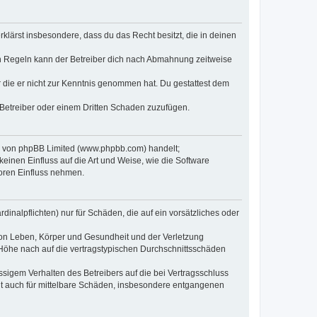
erklärst insbesondere, dass du das Recht besitzt, die in deinen
n Regeln kann der Betreiber dich nach Abmahnung zeitweise
er die er nicht zur Kenntnis genommen hat. Du gestattest dem
 Betreiber oder einem Dritten Schaden zuzufügen.
re von phpBB Limited (www.phpbb.com) handelt;
inen Einfluss auf die Art und Weise, wie die Software
oren Einfluss nehmen.
inalpflichten) nur für Schäden, die auf ein vorsätzliches oder
von Leben, Körper und Gesundheit und der Verletzung
r Höhe nach auf die vertragstypischen Durchschnittsschäden
sigem Verhalten des Betreibers auf die bei Vertragsschluss
lt auch für mittelbare Schäden, insbesondere entgangenen