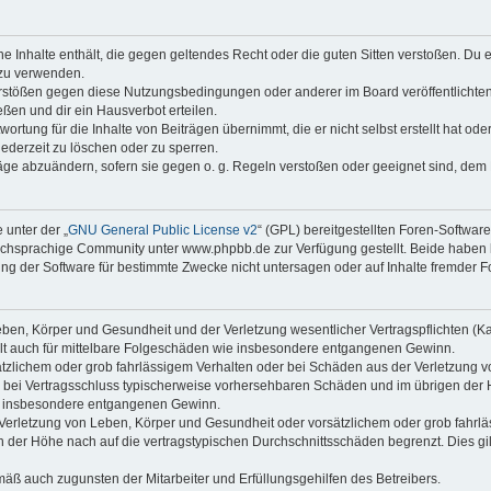
ine Inhalte enthält, die gegen geltendes Recht oder die guten Sitten verstoßen. Du 
 zu verwenden.
erstößen gegen diese Nutzungsbedingungen oder anderer im Board veröffentlichte
ßen und dir ein Hausverbot erteilen.
ortung für die Inhalte von Beiträgen übernimmt, die er nicht selbst erstellt hat od
jederzeit zu löschen oder zu sperren.
räge abzuändern, sofern sie gegen o. g. Regeln verstoßen oder geeignet sind, dem
 unter der „
GNU General Public License v2
“ (GPL) bereitgestellten Foren-Softwa
chsprachige Community unter www.phpbb.de zur Verfügung gestellt. Beide haben ke
g der Software für bestimmte Zwecke nicht untersagen oder auf Inhalte fremder F
ben, Körper und Gesundheit und der Verletzung wesentlicher Vertragspflichten (Kard
gilt auch für mittelbare Folgeschäden wie insbesondere entgangenen Gewinn.
ätzlichem oder grob fahrlässigem Verhalten oder bei Schäden aus der Verletzung 
 die bei Vertragsschluss typischerweise vorhersehbaren Schäden und im übrigen de
wie insbesondere entgangenen Gewinn.
erletzung von Leben, Körper und Gesundheit oder vorsätzlichem oder grob fahrläs
der Höhe nach auf die vertragstypischen Durchschnittsschäden begrenzt. Dies gi
mäß auch zugunsten der Mitarbeiter und Erfüllungsgehilfen des Betreibers.