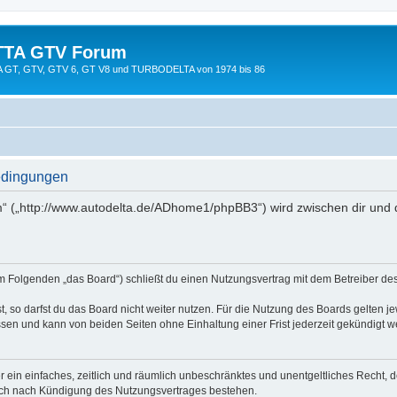
TTA GTV Forum
TTA GT, GTV, GTV 6, GT V8 und TURBODELTA von 1974 bis 86
edingungen
 („http://www.autodelta.de/ADhome1/phpBB3“) wird zwischen dir und 
 Folgenden „das Board“) schließt du einen Nutzungsvertrag mit dem Betreiber des 
 so darfst du das Board nicht weiter nutzen. Für die Nutzung des Boards gelten jew
sen und kann von beiden Seiten ohne Einhaltung einer Frist jederzeit gekündigt w
ber ein einfaches, zeitlich und räumlich unbeschränktes und unentgeltliches Recht
auch nach Kündigung des Nutzungsvertrages bestehen.