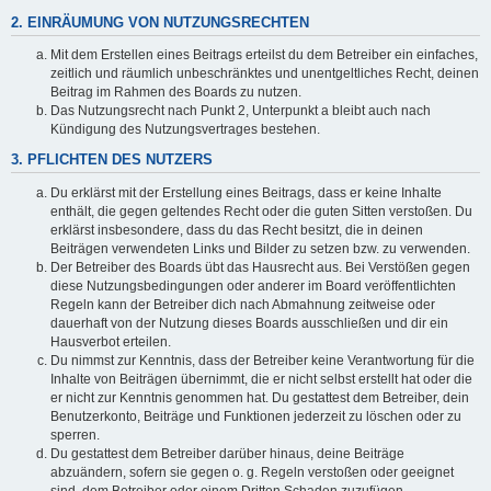
2. EINRÄUMUNG VON NUTZUNGSRECHTEN
Mit dem Erstellen eines Beitrags erteilst du dem Betreiber ein einfaches,
zeitlich und räumlich unbeschränktes und unentgeltliches Recht, deinen
Beitrag im Rahmen des Boards zu nutzen.
Das Nutzungsrecht nach Punkt 2, Unterpunkt a bleibt auch nach
Kündigung des Nutzungsvertrages bestehen.
3. PFLICHTEN DES NUTZERS
Du erklärst mit der Erstellung eines Beitrags, dass er keine Inhalte
enthält, die gegen geltendes Recht oder die guten Sitten verstoßen. Du
erklärst insbesondere, dass du das Recht besitzt, die in deinen
Beiträgen verwendeten Links und Bilder zu setzen bzw. zu verwenden.
Der Betreiber des Boards übt das Hausrecht aus. Bei Verstößen gegen
diese Nutzungsbedingungen oder anderer im Board veröffentlichten
Regeln kann der Betreiber dich nach Abmahnung zeitweise oder
dauerhaft von der Nutzung dieses Boards ausschließen und dir ein
Hausverbot erteilen.
Du nimmst zur Kenntnis, dass der Betreiber keine Verantwortung für die
Inhalte von Beiträgen übernimmt, die er nicht selbst erstellt hat oder die
er nicht zur Kenntnis genommen hat. Du gestattest dem Betreiber, dein
Benutzerkonto, Beiträge und Funktionen jederzeit zu löschen oder zu
sperren.
Du gestattest dem Betreiber darüber hinaus, deine Beiträge
abzuändern, sofern sie gegen o. g. Regeln verstoßen oder geeignet
sind, dem Betreiber oder einem Dritten Schaden zuzufügen.