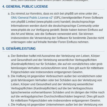
4. GENERAL PUBLIC LICENSE
Du nimmst zur Kenntnis, dass es sich bei phpBB um eine unter der „
GNU General Public License v2
“ (GPL) bereitgestellten Foren-Software
von phpBB Limited (www.phpbb.com) handelt; deutschsprachige
Informationen werden durch die deutschsprachige Community unter
www.phpbb.de zur Verfügung gestellt. Beide haben keinen Einfluss auf
die Art und Weise, wie die Software verwendet wird. Sie können
insbesondere die Verwendung der Software für bestimmte Zwecke nicht
untersagen oder auf Inhalte fremder Foren Einfluss nehmen.
5. GEWÄHRLEISTUNG
Der Betreiber haftet mit Ausnahme der Verletzung von Leben, Körper
und Gesundheit und der Verletzung wesentlicher Vertragspflichten
(Kardinalpflichten) nur für Schäden, die auf ein vorsätzliches oder grob
fahrlässiges Verhalten zurückzuführen sind. Dies gilt auch für mittelbare
Folgeschäden wie insbesondere entgangenen Gewinn.
Die Haftung ist gegenüber Verbrauchern außer bei vorsätzlichem oder
grob fahrlässigem Verhalten oder bei Schäden aus der Verletzung von
Leben, Körper und Gesundheit und der Verletzung wesentlicher
Vertragspflichten (Kardinalpflichten) auf die bei Vertragsschluss
typischerweise vorhersehbaren Schäden und im übrigen der Höhe nach
auf die vertragstypischen Durchschnittsschäden begrenzt. Dies gilt auch
für mittelbare Folgeschäden wie insbesondere entgangenen Gewinn.
Die Haftung ist gegenüber Unternehmern außer bei der Verletzung von