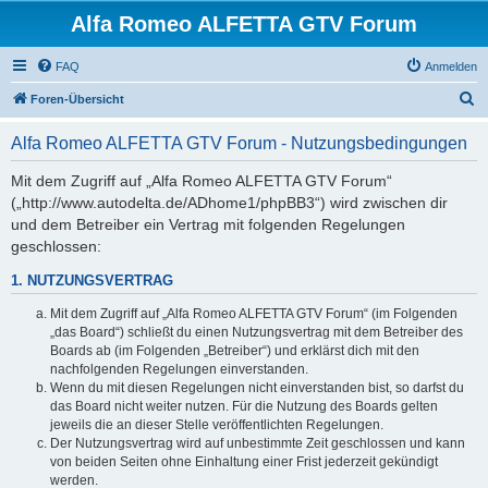
Alfa Romeo ALFETTA GTV Forum
FAQ
Anmelden
S
Foren-Übersicht
u
Alfa Romeo ALFETTA GTV Forum - Nutzungsbedingungen
c
h
Mit dem Zugriff auf „Alfa Romeo ALFETTA GTV Forum“
(„http://www.autodelta.de/ADhome1/phpBB3“) wird zwischen dir
e
und dem Betreiber ein Vertrag mit folgenden Regelungen
geschlossen:
1. NUTZUNGSVERTRAG
Mit dem Zugriff auf „Alfa Romeo ALFETTA GTV Forum“ (im Folgenden
„das Board“) schließt du einen Nutzungsvertrag mit dem Betreiber des
Boards ab (im Folgenden „Betreiber“) und erklärst dich mit den
nachfolgenden Regelungen einverstanden.
Wenn du mit diesen Regelungen nicht einverstanden bist, so darfst du
das Board nicht weiter nutzen. Für die Nutzung des Boards gelten
jeweils die an dieser Stelle veröffentlichten Regelungen.
Der Nutzungsvertrag wird auf unbestimmte Zeit geschlossen und kann
von beiden Seiten ohne Einhaltung einer Frist jederzeit gekündigt
werden.