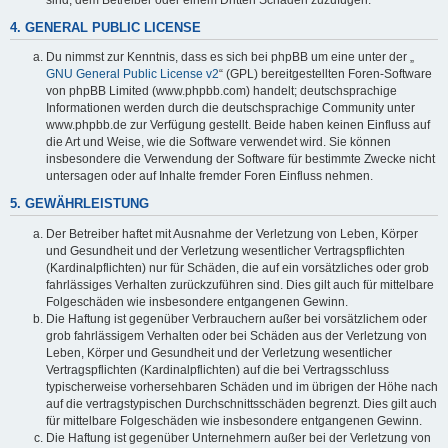
4. GENERAL PUBLIC LICENSE
Du nimmst zur Kenntnis, dass es sich bei phpBB um eine unter der „
GNU General Public License v2
“ (GPL) bereitgestellten Foren-Software
von phpBB Limited (www.phpbb.com) handelt; deutschsprachige
Informationen werden durch die deutschsprachige Community unter
www.phpbb.de zur Verfügung gestellt. Beide haben keinen Einfluss auf
die Art und Weise, wie die Software verwendet wird. Sie können
insbesondere die Verwendung der Software für bestimmte Zwecke nicht
untersagen oder auf Inhalte fremder Foren Einfluss nehmen.
5. GEWÄHRLEISTUNG
Der Betreiber haftet mit Ausnahme der Verletzung von Leben, Körper
und Gesundheit und der Verletzung wesentlicher Vertragspflichten
(Kardinalpflichten) nur für Schäden, die auf ein vorsätzliches oder grob
fahrlässiges Verhalten zurückzuführen sind. Dies gilt auch für mittelbare
Folgeschäden wie insbesondere entgangenen Gewinn.
Die Haftung ist gegenüber Verbrauchern außer bei vorsätzlichem oder
grob fahrlässigem Verhalten oder bei Schäden aus der Verletzung von
Leben, Körper und Gesundheit und der Verletzung wesentlicher
Vertragspflichten (Kardinalpflichten) auf die bei Vertragsschluss
typischerweise vorhersehbaren Schäden und im übrigen der Höhe nach
auf die vertragstypischen Durchschnittsschäden begrenzt. Dies gilt auch
für mittelbare Folgeschäden wie insbesondere entgangenen Gewinn.
Die Haftung ist gegenüber Unternehmern außer bei der Verletzung von