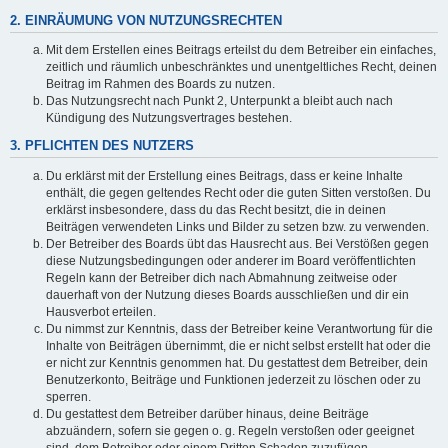
2. EINRÄUMUNG VON NUTZUNGSRECHTEN
Mit dem Erstellen eines Beitrags erteilst du dem Betreiber ein einfaches,
zeitlich und räumlich unbeschränktes und unentgeltliches Recht, deinen
Beitrag im Rahmen des Boards zu nutzen.
Das Nutzungsrecht nach Punkt 2, Unterpunkt a bleibt auch nach
Kündigung des Nutzungsvertrages bestehen.
3. PFLICHTEN DES NUTZERS
Du erklärst mit der Erstellung eines Beitrags, dass er keine Inhalte
enthält, die gegen geltendes Recht oder die guten Sitten verstoßen. Du
erklärst insbesondere, dass du das Recht besitzt, die in deinen
Beiträgen verwendeten Links und Bilder zu setzen bzw. zu verwenden.
Der Betreiber des Boards übt das Hausrecht aus. Bei Verstößen gegen
diese Nutzungsbedingungen oder anderer im Board veröffentlichten
Regeln kann der Betreiber dich nach Abmahnung zeitweise oder
dauerhaft von der Nutzung dieses Boards ausschließen und dir ein
Hausverbot erteilen.
Du nimmst zur Kenntnis, dass der Betreiber keine Verantwortung für die
Inhalte von Beiträgen übernimmt, die er nicht selbst erstellt hat oder die
er nicht zur Kenntnis genommen hat. Du gestattest dem Betreiber, dein
Benutzerkonto, Beiträge und Funktionen jederzeit zu löschen oder zu
sperren.
Du gestattest dem Betreiber darüber hinaus, deine Beiträge
abzuändern, sofern sie gegen o. g. Regeln verstoßen oder geeignet
sind, dem Betreiber oder einem Dritten Schaden zuzufügen.