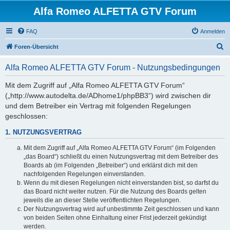
Alfa Romeo ALFETTA GTV Forum
FAQ
Anmelden
S
Foren-Übersicht
u
Alfa Romeo ALFETTA GTV Forum - Nutzungsbedingungen
c
h
Mit dem Zugriff auf „Alfa Romeo ALFETTA GTV Forum“
(„http://www.autodelta.de/ADhome1/phpBB3“) wird zwischen dir
e
und dem Betreiber ein Vertrag mit folgenden Regelungen
geschlossen:
1. NUTZUNGSVERTRAG
Mit dem Zugriff auf „Alfa Romeo ALFETTA GTV Forum“ (im Folgenden
„das Board“) schließt du einen Nutzungsvertrag mit dem Betreiber des
Boards ab (im Folgenden „Betreiber“) und erklärst dich mit den
nachfolgenden Regelungen einverstanden.
Wenn du mit diesen Regelungen nicht einverstanden bist, so darfst du
das Board nicht weiter nutzen. Für die Nutzung des Boards gelten
jeweils die an dieser Stelle veröffentlichten Regelungen.
Der Nutzungsvertrag wird auf unbestimmte Zeit geschlossen und kann
von beiden Seiten ohne Einhaltung einer Frist jederzeit gekündigt
werden.