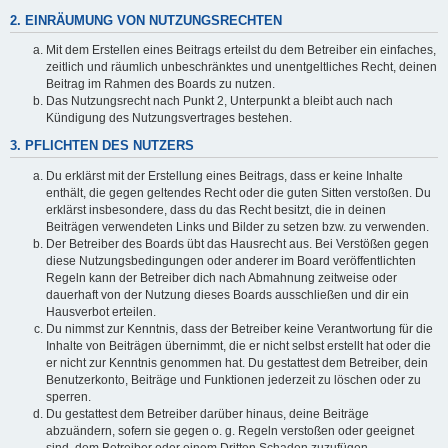
2. EINRÄUMUNG VON NUTZUNGSRECHTEN
Mit dem Erstellen eines Beitrags erteilst du dem Betreiber ein einfaches,
zeitlich und räumlich unbeschränktes und unentgeltliches Recht, deinen
Beitrag im Rahmen des Boards zu nutzen.
Das Nutzungsrecht nach Punkt 2, Unterpunkt a bleibt auch nach
Kündigung des Nutzungsvertrages bestehen.
3. PFLICHTEN DES NUTZERS
Du erklärst mit der Erstellung eines Beitrags, dass er keine Inhalte
enthält, die gegen geltendes Recht oder die guten Sitten verstoßen. Du
erklärst insbesondere, dass du das Recht besitzt, die in deinen
Beiträgen verwendeten Links und Bilder zu setzen bzw. zu verwenden.
Der Betreiber des Boards übt das Hausrecht aus. Bei Verstößen gegen
diese Nutzungsbedingungen oder anderer im Board veröffentlichten
Regeln kann der Betreiber dich nach Abmahnung zeitweise oder
dauerhaft von der Nutzung dieses Boards ausschließen und dir ein
Hausverbot erteilen.
Du nimmst zur Kenntnis, dass der Betreiber keine Verantwortung für die
Inhalte von Beiträgen übernimmt, die er nicht selbst erstellt hat oder die
er nicht zur Kenntnis genommen hat. Du gestattest dem Betreiber, dein
Benutzerkonto, Beiträge und Funktionen jederzeit zu löschen oder zu
sperren.
Du gestattest dem Betreiber darüber hinaus, deine Beiträge
abzuändern, sofern sie gegen o. g. Regeln verstoßen oder geeignet
sind, dem Betreiber oder einem Dritten Schaden zuzufügen.