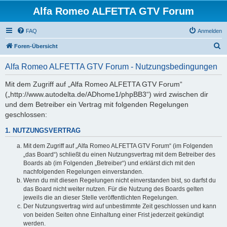
Alfa Romeo ALFETTA GTV Forum
FAQ
Anmelden
S
Foren-Übersicht
u
Alfa Romeo ALFETTA GTV Forum - Nutzungsbedingungen
c
h
Mit dem Zugriff auf „Alfa Romeo ALFETTA GTV Forum“
(„http://www.autodelta.de/ADhome1/phpBB3“) wird zwischen dir
e
und dem Betreiber ein Vertrag mit folgenden Regelungen
geschlossen:
1. NUTZUNGSVERTRAG
Mit dem Zugriff auf „Alfa Romeo ALFETTA GTV Forum“ (im Folgenden
„das Board“) schließt du einen Nutzungsvertrag mit dem Betreiber des
Boards ab (im Folgenden „Betreiber“) und erklärst dich mit den
nachfolgenden Regelungen einverstanden.
Wenn du mit diesen Regelungen nicht einverstanden bist, so darfst du
das Board nicht weiter nutzen. Für die Nutzung des Boards gelten
jeweils die an dieser Stelle veröffentlichten Regelungen.
Der Nutzungsvertrag wird auf unbestimmte Zeit geschlossen und kann
von beiden Seiten ohne Einhaltung einer Frist jederzeit gekündigt
werden.