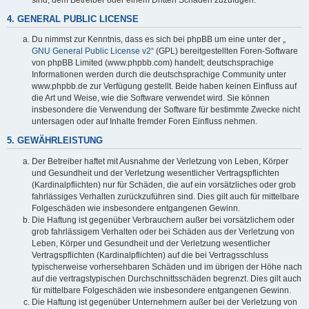
4. GENERAL PUBLIC LICENSE
Du nimmst zur Kenntnis, dass es sich bei phpBB um eine unter der „
GNU General Public License v2
“ (GPL) bereitgestellten Foren-Software
von phpBB Limited (www.phpbb.com) handelt; deutschsprachige
Informationen werden durch die deutschsprachige Community unter
www.phpbb.de zur Verfügung gestellt. Beide haben keinen Einfluss auf
die Art und Weise, wie die Software verwendet wird. Sie können
insbesondere die Verwendung der Software für bestimmte Zwecke nicht
untersagen oder auf Inhalte fremder Foren Einfluss nehmen.
5. GEWÄHRLEISTUNG
Der Betreiber haftet mit Ausnahme der Verletzung von Leben, Körper
und Gesundheit und der Verletzung wesentlicher Vertragspflichten
(Kardinalpflichten) nur für Schäden, die auf ein vorsätzliches oder grob
fahrlässiges Verhalten zurückzuführen sind. Dies gilt auch für mittelbare
Folgeschäden wie insbesondere entgangenen Gewinn.
Die Haftung ist gegenüber Verbrauchern außer bei vorsätzlichem oder
grob fahrlässigem Verhalten oder bei Schäden aus der Verletzung von
Leben, Körper und Gesundheit und der Verletzung wesentlicher
Vertragspflichten (Kardinalpflichten) auf die bei Vertragsschluss
typischerweise vorhersehbaren Schäden und im übrigen der Höhe nach
auf die vertragstypischen Durchschnittsschäden begrenzt. Dies gilt auch
für mittelbare Folgeschäden wie insbesondere entgangenen Gewinn.
Die Haftung ist gegenüber Unternehmern außer bei der Verletzung von