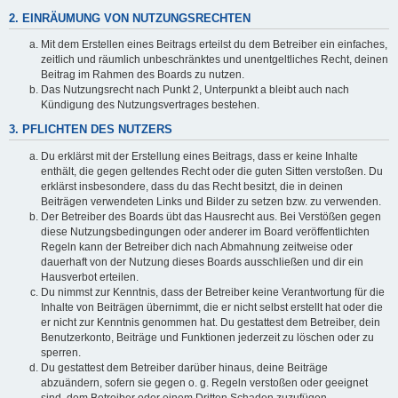
2. EINRÄUMUNG VON NUTZUNGSRECHTEN
Mit dem Erstellen eines Beitrags erteilst du dem Betreiber ein einfaches,
zeitlich und räumlich unbeschränktes und unentgeltliches Recht, deinen
Beitrag im Rahmen des Boards zu nutzen.
Das Nutzungsrecht nach Punkt 2, Unterpunkt a bleibt auch nach
Kündigung des Nutzungsvertrages bestehen.
3. PFLICHTEN DES NUTZERS
Du erklärst mit der Erstellung eines Beitrags, dass er keine Inhalte
enthält, die gegen geltendes Recht oder die guten Sitten verstoßen. Du
erklärst insbesondere, dass du das Recht besitzt, die in deinen
Beiträgen verwendeten Links und Bilder zu setzen bzw. zu verwenden.
Der Betreiber des Boards übt das Hausrecht aus. Bei Verstößen gegen
diese Nutzungsbedingungen oder anderer im Board veröffentlichten
Regeln kann der Betreiber dich nach Abmahnung zeitweise oder
dauerhaft von der Nutzung dieses Boards ausschließen und dir ein
Hausverbot erteilen.
Du nimmst zur Kenntnis, dass der Betreiber keine Verantwortung für die
Inhalte von Beiträgen übernimmt, die er nicht selbst erstellt hat oder die
er nicht zur Kenntnis genommen hat. Du gestattest dem Betreiber, dein
Benutzerkonto, Beiträge und Funktionen jederzeit zu löschen oder zu
sperren.
Du gestattest dem Betreiber darüber hinaus, deine Beiträge
abzuändern, sofern sie gegen o. g. Regeln verstoßen oder geeignet
sind, dem Betreiber oder einem Dritten Schaden zuzufügen.