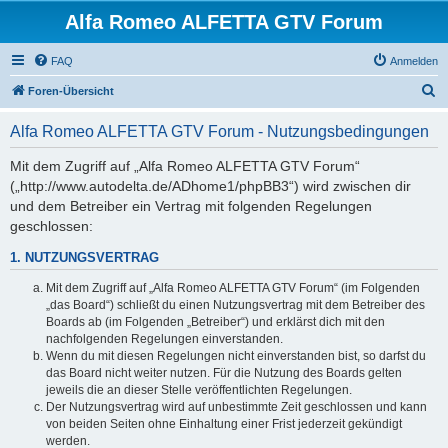
Alfa Romeo ALFETTA GTV Forum
FAQ
Anmelden
S
Foren-Übersicht
u
Alfa Romeo ALFETTA GTV Forum - Nutzungsbedingungen
c
h
Mit dem Zugriff auf „Alfa Romeo ALFETTA GTV Forum“
(„http://www.autodelta.de/ADhome1/phpBB3“) wird zwischen dir
e
und dem Betreiber ein Vertrag mit folgenden Regelungen
geschlossen:
1. NUTZUNGSVERTRAG
Mit dem Zugriff auf „Alfa Romeo ALFETTA GTV Forum“ (im Folgenden
„das Board“) schließt du einen Nutzungsvertrag mit dem Betreiber des
Boards ab (im Folgenden „Betreiber“) und erklärst dich mit den
nachfolgenden Regelungen einverstanden.
Wenn du mit diesen Regelungen nicht einverstanden bist, so darfst du
das Board nicht weiter nutzen. Für die Nutzung des Boards gelten
jeweils die an dieser Stelle veröffentlichten Regelungen.
Der Nutzungsvertrag wird auf unbestimmte Zeit geschlossen und kann
von beiden Seiten ohne Einhaltung einer Frist jederzeit gekündigt
werden.