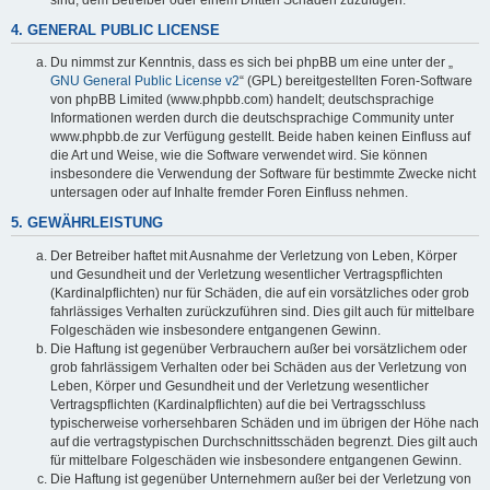
4. GENERAL PUBLIC LICENSE
Du nimmst zur Kenntnis, dass es sich bei phpBB um eine unter der „
GNU General Public License v2
“ (GPL) bereitgestellten Foren-Software
von phpBB Limited (www.phpbb.com) handelt; deutschsprachige
Informationen werden durch die deutschsprachige Community unter
www.phpbb.de zur Verfügung gestellt. Beide haben keinen Einfluss auf
die Art und Weise, wie die Software verwendet wird. Sie können
insbesondere die Verwendung der Software für bestimmte Zwecke nicht
untersagen oder auf Inhalte fremder Foren Einfluss nehmen.
5. GEWÄHRLEISTUNG
Der Betreiber haftet mit Ausnahme der Verletzung von Leben, Körper
und Gesundheit und der Verletzung wesentlicher Vertragspflichten
(Kardinalpflichten) nur für Schäden, die auf ein vorsätzliches oder grob
fahrlässiges Verhalten zurückzuführen sind. Dies gilt auch für mittelbare
Folgeschäden wie insbesondere entgangenen Gewinn.
Die Haftung ist gegenüber Verbrauchern außer bei vorsätzlichem oder
grob fahrlässigem Verhalten oder bei Schäden aus der Verletzung von
Leben, Körper und Gesundheit und der Verletzung wesentlicher
Vertragspflichten (Kardinalpflichten) auf die bei Vertragsschluss
typischerweise vorhersehbaren Schäden und im übrigen der Höhe nach
auf die vertragstypischen Durchschnittsschäden begrenzt. Dies gilt auch
für mittelbare Folgeschäden wie insbesondere entgangenen Gewinn.
Die Haftung ist gegenüber Unternehmern außer bei der Verletzung von