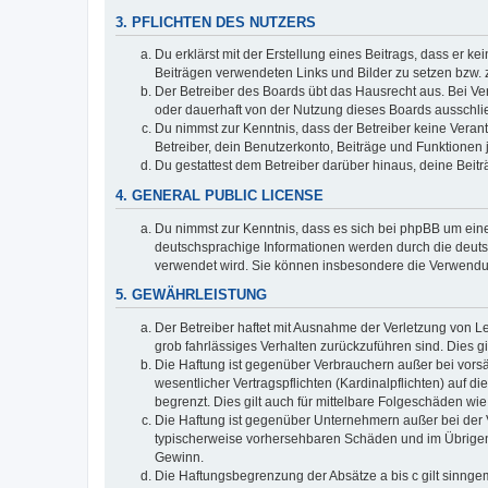
3. PFLICHTEN DES NUTZERS
Du erklärst mit der Erstellung eines Beitrags, dass er ke
Beiträgen verwendeten Links und Bilder zu setzen bzw.
Der Betreiber des Boards übt das Hausrecht aus. Bei V
oder dauerhaft von der Nutzung dieses Boards ausschlie
Du nimmst zur Kenntnis, dass der Betreiber keine Verantw
Betreiber, dein Benutzerkonto, Beiträge und Funktionen 
Du gestattest dem Betreiber darüber hinaus, deine Beit
4. GENERAL PUBLIC LICENSE
Du nimmst zur Kenntnis, dass es sich bei phpBB um eine
deutschsprachige Informationen werden durch die deuts
verwendet wird. Sie können insbesondere die Verwendun
5. GEWÄHRLEISTUNG
Der Betreiber haftet mit Ausnahme der Verletzung von Le
grob fahrlässiges Verhalten zurückzuführen sind. Dies 
Die Haftung ist gegenüber Verbrauchern außer bei vors
wesentlicher Vertragspflichten (Kardinalpflichten) auf
begrenzt. Dies gilt auch für mittelbare Folgeschäden 
Die Haftung ist gegenüber Unternehmern außer bei der V
typischerweise vorhersehbaren Schäden und im Übrigen 
Gewinn.
Die Haftungsbegrenzung der Absätze a bis c gilt sinnge