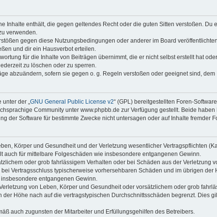
ine Inhalte enthält, die gegen geltendes Recht oder die guten Sitten verstoßen. Du 
 zu verwenden.
erstößen gegen diese Nutzungsbedingungen oder anderer im Board veröffentlichte
ßen und dir ein Hausverbot erteilen.
ortung für die Inhalte von Beiträgen übernimmt, die er nicht selbst erstellt hat od
jederzeit zu löschen oder zu sperren.
räge abzuändern, sofern sie gegen o. g. Regeln verstoßen oder geeignet sind, dem
 unter der „
GNU General Public License v2
“ (GPL) bereitgestellten Foren-Softwa
chsprachige Community unter www.phpbb.de zur Verfügung gestellt. Beide haben ke
g der Software für bestimmte Zwecke nicht untersagen oder auf Inhalte fremder F
ben, Körper und Gesundheit und der Verletzung wesentlicher Vertragspflichten (Kard
gilt auch für mittelbare Folgeschäden wie insbesondere entgangenen Gewinn.
ätzlichem oder grob fahrlässigem Verhalten oder bei Schäden aus der Verletzung 
 die bei Vertragsschluss typischerweise vorhersehbaren Schäden und im übrigen de
wie insbesondere entgangenen Gewinn.
erletzung von Leben, Körper und Gesundheit oder vorsätzlichem oder grob fahrläs
der Höhe nach auf die vertragstypischen Durchschnittsschäden begrenzt. Dies gi
mäß auch zugunsten der Mitarbeiter und Erfüllungsgehilfen des Betreibers.