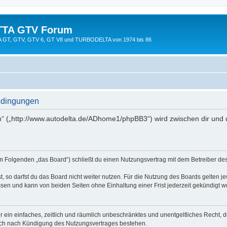
TTA GTV Forum
TTA GT, GTV, GTV 6, GT V8 und TURBODELTA von 1974 bis 86
edingungen
 („http://www.autodelta.de/ADhome1/phpBB3“) wird zwischen dir und 
 Folgenden „das Board“) schließt du einen Nutzungsvertrag mit dem Betreiber des 
 so darfst du das Board nicht weiter nutzen. Für die Nutzung des Boards gelten jew
sen und kann von beiden Seiten ohne Einhaltung einer Frist jederzeit gekündigt w
ber ein einfaches, zeitlich und räumlich unbeschränktes und unentgeltliches Recht
auch nach Kündigung des Nutzungsvertrages bestehen.