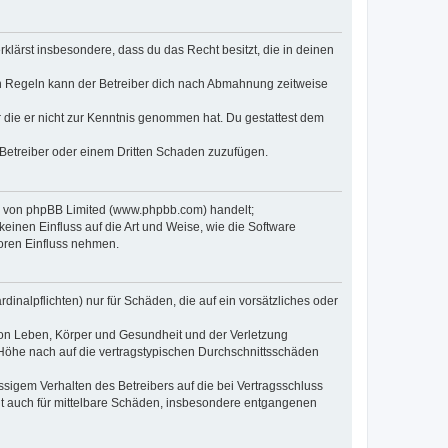
erklärst insbesondere, dass du das Recht besitzt, die in deinen
n Regeln kann der Betreiber dich nach Abmahnung zeitweise
er die er nicht zur Kenntnis genommen hat. Du gestattest dem
 Betreiber oder einem Dritten Schaden zuzufügen.
re von phpBB Limited (www.phpbb.com) handelt;
inen Einfluss auf die Art und Weise, wie die Software
oren Einfluss nehmen.
inalpflichten) nur für Schäden, die auf ein vorsätzliches oder
von Leben, Körper und Gesundheit und der Verletzung
r Höhe nach auf die vertragstypischen Durchschnittsschäden
sigem Verhalten des Betreibers auf die bei Vertragsschluss
lt auch für mittelbare Schäden, insbesondere entgangenen