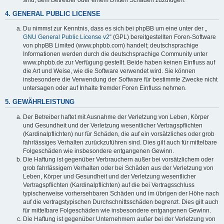
4. GENERAL PUBLIC LICENSE
Du nimmst zur Kenntnis, dass es sich bei phpBB um eine unter der „
GNU General Public License v2
“ (GPL) bereitgestellten Foren-Software
von phpBB Limited (www.phpbb.com) handelt; deutschsprachige
Informationen werden durch die deutschsprachige Community unter
www.phpbb.de zur Verfügung gestellt. Beide haben keinen Einfluss auf
die Art und Weise, wie die Software verwendet wird. Sie können
insbesondere die Verwendung der Software für bestimmte Zwecke nicht
untersagen oder auf Inhalte fremder Foren Einfluss nehmen.
5. GEWÄHRLEISTUNG
Der Betreiber haftet mit Ausnahme der Verletzung von Leben, Körper
und Gesundheit und der Verletzung wesentlicher Vertragspflichten
(Kardinalpflichten) nur für Schäden, die auf ein vorsätzliches oder grob
fahrlässiges Verhalten zurückzuführen sind. Dies gilt auch für mittelbare
Folgeschäden wie insbesondere entgangenen Gewinn.
Die Haftung ist gegenüber Verbrauchern außer bei vorsätzlichem oder
grob fahrlässigem Verhalten oder bei Schäden aus der Verletzung von
Leben, Körper und Gesundheit und der Verletzung wesentlicher
Vertragspflichten (Kardinalpflichten) auf die bei Vertragsschluss
typischerweise vorhersehbaren Schäden und im übrigen der Höhe nach
auf die vertragstypischen Durchschnittsschäden begrenzt. Dies gilt auch
für mittelbare Folgeschäden wie insbesondere entgangenen Gewinn.
Die Haftung ist gegenüber Unternehmern außer bei der Verletzung von