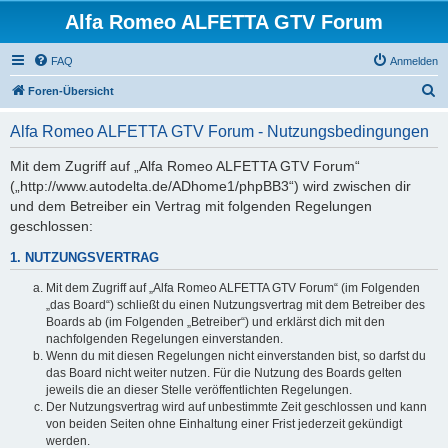
Alfa Romeo ALFETTA GTV Forum
FAQ
Anmelden
S
Foren-Übersicht
u
Alfa Romeo ALFETTA GTV Forum - Nutzungsbedingungen
c
h
Mit dem Zugriff auf „Alfa Romeo ALFETTA GTV Forum“
(„http://www.autodelta.de/ADhome1/phpBB3“) wird zwischen dir
e
und dem Betreiber ein Vertrag mit folgenden Regelungen
geschlossen:
1. NUTZUNGSVERTRAG
Mit dem Zugriff auf „Alfa Romeo ALFETTA GTV Forum“ (im Folgenden
„das Board“) schließt du einen Nutzungsvertrag mit dem Betreiber des
Boards ab (im Folgenden „Betreiber“) und erklärst dich mit den
nachfolgenden Regelungen einverstanden.
Wenn du mit diesen Regelungen nicht einverstanden bist, so darfst du
das Board nicht weiter nutzen. Für die Nutzung des Boards gelten
jeweils die an dieser Stelle veröffentlichten Regelungen.
Der Nutzungsvertrag wird auf unbestimmte Zeit geschlossen und kann
von beiden Seiten ohne Einhaltung einer Frist jederzeit gekündigt
werden.