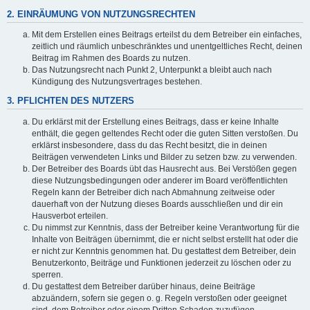
2. EINRÄUMUNG VON NUTZUNGSRECHTEN
Mit dem Erstellen eines Beitrags erteilst du dem Betreiber ein einfaches,
zeitlich und räumlich unbeschränktes und unentgeltliches Recht, deinen
Beitrag im Rahmen des Boards zu nutzen.
Das Nutzungsrecht nach Punkt 2, Unterpunkt a bleibt auch nach
Kündigung des Nutzungsvertrages bestehen.
3. PFLICHTEN DES NUTZERS
Du erklärst mit der Erstellung eines Beitrags, dass er keine Inhalte
enthält, die gegen geltendes Recht oder die guten Sitten verstoßen. Du
erklärst insbesondere, dass du das Recht besitzt, die in deinen
Beiträgen verwendeten Links und Bilder zu setzen bzw. zu verwenden.
Der Betreiber des Boards übt das Hausrecht aus. Bei Verstößen gegen
diese Nutzungsbedingungen oder anderer im Board veröffentlichten
Regeln kann der Betreiber dich nach Abmahnung zeitweise oder
dauerhaft von der Nutzung dieses Boards ausschließen und dir ein
Hausverbot erteilen.
Du nimmst zur Kenntnis, dass der Betreiber keine Verantwortung für die
Inhalte von Beiträgen übernimmt, die er nicht selbst erstellt hat oder die
er nicht zur Kenntnis genommen hat. Du gestattest dem Betreiber, dein
Benutzerkonto, Beiträge und Funktionen jederzeit zu löschen oder zu
sperren.
Du gestattest dem Betreiber darüber hinaus, deine Beiträge
abzuändern, sofern sie gegen o. g. Regeln verstoßen oder geeignet
sind, dem Betreiber oder einem Dritten Schaden zuzufügen.