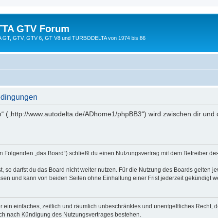
TTA GTV Forum
TTA GT, GTV, GTV 6, GT V8 und TURBODELTA von 1974 bis 86
edingungen
 („http://www.autodelta.de/ADhome1/phpBB3“) wird zwischen dir und 
 Folgenden „das Board“) schließt du einen Nutzungsvertrag mit dem Betreiber des 
 so darfst du das Board nicht weiter nutzen. Für die Nutzung des Boards gelten jew
sen und kann von beiden Seiten ohne Einhaltung einer Frist jederzeit gekündigt w
ber ein einfaches, zeitlich und räumlich unbeschränktes und unentgeltliches Recht
auch nach Kündigung des Nutzungsvertrages bestehen.