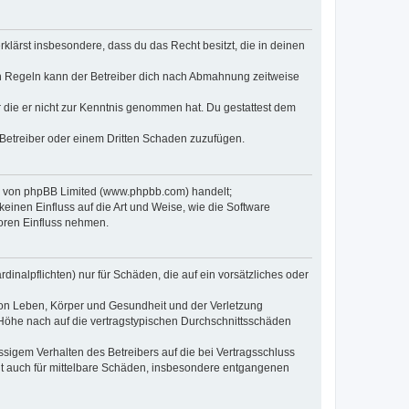
erklärst insbesondere, dass du das Recht besitzt, die in deinen
n Regeln kann der Betreiber dich nach Abmahnung zeitweise
er die er nicht zur Kenntnis genommen hat. Du gestattest dem
 Betreiber oder einem Dritten Schaden zuzufügen.
re von phpBB Limited (www.phpbb.com) handelt;
inen Einfluss auf die Art und Weise, wie die Software
oren Einfluss nehmen.
inalpflichten) nur für Schäden, die auf ein vorsätzliches oder
von Leben, Körper und Gesundheit und der Verletzung
r Höhe nach auf die vertragstypischen Durchschnittsschäden
sigem Verhalten des Betreibers auf die bei Vertragsschluss
lt auch für mittelbare Schäden, insbesondere entgangenen