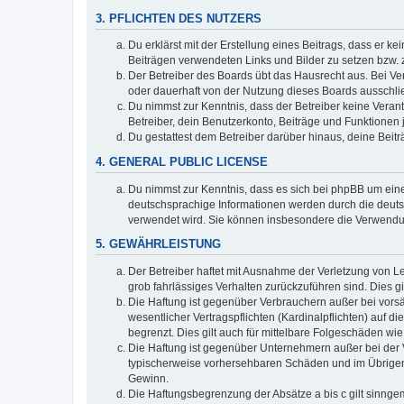
3. PFLICHTEN DES NUTZERS
Du erklärst mit der Erstellung eines Beitrags, dass er ke
Beiträgen verwendeten Links und Bilder zu setzen bzw.
Der Betreiber des Boards übt das Hausrecht aus. Bei V
oder dauerhaft von der Nutzung dieses Boards ausschlie
Du nimmst zur Kenntnis, dass der Betreiber keine Verantw
Betreiber, dein Benutzerkonto, Beiträge und Funktionen 
Du gestattest dem Betreiber darüber hinaus, deine Beit
4. GENERAL PUBLIC LICENSE
Du nimmst zur Kenntnis, dass es sich bei phpBB um eine
deutschsprachige Informationen werden durch die deuts
verwendet wird. Sie können insbesondere die Verwendun
5. GEWÄHRLEISTUNG
Der Betreiber haftet mit Ausnahme der Verletzung von Le
grob fahrlässiges Verhalten zurückzuführen sind. Dies 
Die Haftung ist gegenüber Verbrauchern außer bei vors
wesentlicher Vertragspflichten (Kardinalpflichten) auf
begrenzt. Dies gilt auch für mittelbare Folgeschäden 
Die Haftung ist gegenüber Unternehmern außer bei der V
typischerweise vorhersehbaren Schäden und im Übrigen 
Gewinn.
Die Haftungsbegrenzung der Absätze a bis c gilt sinnge