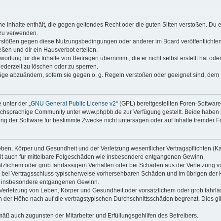
ine Inhalte enthält, die gegen geltendes Recht oder die guten Sitten verstoßen. Du 
 zu verwenden.
erstößen gegen diese Nutzungsbedingungen oder anderer im Board veröffentlichte
ßen und dir ein Hausverbot erteilen.
ortung für die Inhalte von Beiträgen übernimmt, die er nicht selbst erstellt hat od
jederzeit zu löschen oder zu sperren.
räge abzuändern, sofern sie gegen o. g. Regeln verstoßen oder geeignet sind, dem
 unter der „
GNU General Public License v2
“ (GPL) bereitgestellten Foren-Softwa
chsprachige Community unter www.phpbb.de zur Verfügung gestellt. Beide haben ke
g der Software für bestimmte Zwecke nicht untersagen oder auf Inhalte fremder F
ben, Körper und Gesundheit und der Verletzung wesentlicher Vertragspflichten (Kard
gilt auch für mittelbare Folgeschäden wie insbesondere entgangenen Gewinn.
ätzlichem oder grob fahrlässigem Verhalten oder bei Schäden aus der Verletzung 
 die bei Vertragsschluss typischerweise vorhersehbaren Schäden und im übrigen de
wie insbesondere entgangenen Gewinn.
erletzung von Leben, Körper und Gesundheit oder vorsätzlichem oder grob fahrläs
der Höhe nach auf die vertragstypischen Durchschnittsschäden begrenzt. Dies gi
mäß auch zugunsten der Mitarbeiter und Erfüllungsgehilfen des Betreibers.