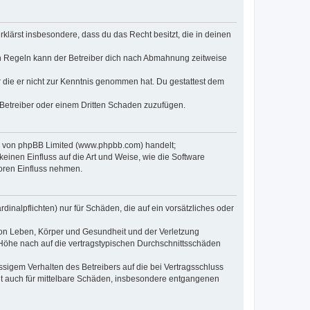
erklärst insbesondere, dass du das Recht besitzt, die in deinen
n Regeln kann der Betreiber dich nach Abmahnung zeitweise
er die er nicht zur Kenntnis genommen hat. Du gestattest dem
 Betreiber oder einem Dritten Schaden zuzufügen.
re von phpBB Limited (www.phpbb.com) handelt;
inen Einfluss auf die Art und Weise, wie die Software
oren Einfluss nehmen.
inalpflichten) nur für Schäden, die auf ein vorsätzliches oder
von Leben, Körper und Gesundheit und der Verletzung
r Höhe nach auf die vertragstypischen Durchschnittsschäden
sigem Verhalten des Betreibers auf die bei Vertragsschluss
lt auch für mittelbare Schäden, insbesondere entgangenen