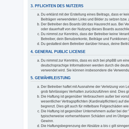
3. PFLICHTEN DES NUTZERS
Du erklärst mit der Erstellung eines Beitrags, dass er ke
Beiträgen verwendeten Links und Bilder zu setzen bzw.
Der Betreiber des Boards übt das Hausrecht aus. Bei V
oder dauerhaft von der Nutzung dieses Boards ausschlie
Du nimmst zur Kenntnis, dass der Betreiber keine Verantw
Betreiber, dein Benutzerkonto, Beiträge und Funktionen 
Du gestattest dem Betreiber darüber hinaus, deine Beit
4. GENERAL PUBLIC LICENSE
Du nimmst zur Kenntnis, dass es sich bei phpBB um eine
deutschsprachige Informationen werden durch die deuts
verwendet wird. Sie können insbesondere die Verwendun
5. GEWÄHRLEISTUNG
Der Betreiber haftet mit Ausnahme der Verletzung von Le
grob fahrlässiges Verhalten zurückzuführen sind. Dies 
Die Haftung ist gegenüber Verbrauchern außer bei vors
wesentlicher Vertragspflichten (Kardinalpflichten) auf
begrenzt. Dies gilt auch für mittelbare Folgeschäden 
Die Haftung ist gegenüber Unternehmern außer bei der V
typischerweise vorhersehbaren Schäden und im Übrigen 
Gewinn.
Die Haftungsbegrenzung der Absätze a bis c gilt sinnge