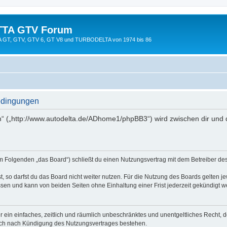
TTA GTV Forum
TTA GT, GTV, GTV 6, GT V8 und TURBODELTA von 1974 bis 86
edingungen
 („http://www.autodelta.de/ADhome1/phpBB3“) wird zwischen dir und 
 Folgenden „das Board“) schließt du einen Nutzungsvertrag mit dem Betreiber des 
 so darfst du das Board nicht weiter nutzen. Für die Nutzung des Boards gelten jew
sen und kann von beiden Seiten ohne Einhaltung einer Frist jederzeit gekündigt w
ber ein einfaches, zeitlich und räumlich unbeschränktes und unentgeltliches Recht
auch nach Kündigung des Nutzungsvertrages bestehen.