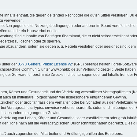
ine Inhalte enthält, die gegen geltendes Recht oder die guten Sitten verstoßen. Du 
 zu verwenden.
erstößen gegen diese Nutzungsbedingungen oder anderer im Board veröffentlichte
ßen und dir ein Hausverbot erteilen.
ortung für die Inhalte von Beiträgen übernimmt, die er nicht selbst erstellt hat od
jederzeit zu löschen oder zu sperren.
räge abzuändern, sofern sie gegen o. g. Regeln verstoßen oder geeignet sind, dem
 unter der „
GNU General Public License v2
“ (GPL) bereitgestellten Foren-Softwa
chsprachige Community unter www.phpbb.de zur Verfügung gestellt. Beide haben ke
g der Software für bestimmte Zwecke nicht untersagen oder auf Inhalte fremder F
ben, Körper und Gesundheit und der Verletzung wesentlicher Vertragspflichten (Kard
gilt auch für mittelbare Folgeschäden wie insbesondere entgangenen Gewinn.
ätzlichem oder grob fahrlässigem Verhalten oder bei Schäden aus der Verletzung 
 die bei Vertragsschluss typischerweise vorhersehbaren Schäden und im übrigen de
wie insbesondere entgangenen Gewinn.
erletzung von Leben, Körper und Gesundheit oder vorsätzlichem oder grob fahrläs
der Höhe nach auf die vertragstypischen Durchschnittsschäden begrenzt. Dies gi
mäß auch zugunsten der Mitarbeiter und Erfüllungsgehilfen des Betreibers.