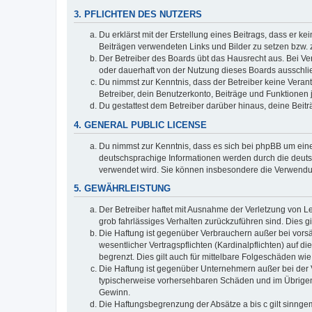
3. PFLICHTEN DES NUTZERS
Du erklärst mit der Erstellung eines Beitrags, dass er ke
Beiträgen verwendeten Links und Bilder zu setzen bzw.
Der Betreiber des Boards übt das Hausrecht aus. Bei V
oder dauerhaft von der Nutzung dieses Boards ausschlie
Du nimmst zur Kenntnis, dass der Betreiber keine Verantw
Betreiber, dein Benutzerkonto, Beiträge und Funktionen 
Du gestattest dem Betreiber darüber hinaus, deine Beit
4. GENERAL PUBLIC LICENSE
Du nimmst zur Kenntnis, dass es sich bei phpBB um eine
deutschsprachige Informationen werden durch die deuts
verwendet wird. Sie können insbesondere die Verwendun
5. GEWÄHRLEISTUNG
Der Betreiber haftet mit Ausnahme der Verletzung von Le
grob fahrlässiges Verhalten zurückzuführen sind. Dies 
Die Haftung ist gegenüber Verbrauchern außer bei vors
wesentlicher Vertragspflichten (Kardinalpflichten) auf
begrenzt. Dies gilt auch für mittelbare Folgeschäden 
Die Haftung ist gegenüber Unternehmern außer bei der V
typischerweise vorhersehbaren Schäden und im Übrigen 
Gewinn.
Die Haftungsbegrenzung der Absätze a bis c gilt sinnge