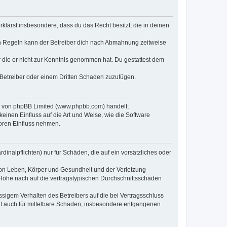
erklärst insbesondere, dass du das Recht besitzt, die in deinen
n Regeln kann der Betreiber dich nach Abmahnung zeitweise
er die er nicht zur Kenntnis genommen hat. Du gestattest dem
 Betreiber oder einem Dritten Schaden zuzufügen.
re von phpBB Limited (www.phpbb.com) handelt;
inen Einfluss auf die Art und Weise, wie die Software
oren Einfluss nehmen.
inalpflichten) nur für Schäden, die auf ein vorsätzliches oder
von Leben, Körper und Gesundheit und der Verletzung
r Höhe nach auf die vertragstypischen Durchschnittsschäden
sigem Verhalten des Betreibers auf die bei Vertragsschluss
lt auch für mittelbare Schäden, insbesondere entgangenen