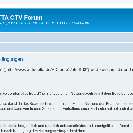
TTA GTV Forum
TTA GT, GTV, GTV 6, GT V8 und TURBODELTA von 1974 bis 86
edingungen
 („http://www.autodelta.de/ADhome1/phpBB3“) wird zwischen dir und 
 Folgenden „das Board“) schließt du einen Nutzungsvertrag mit dem Betreiber des 
 so darfst du das Board nicht weiter nutzen. Für die Nutzung des Boards gelten jew
sen und kann von beiden Seiten ohne Einhaltung einer Frist jederzeit gekündigt w
ber ein einfaches, zeitlich und räumlich unbeschränktes und unentgeltliches Recht
auch nach Kündigung des Nutzungsvertrages bestehen.