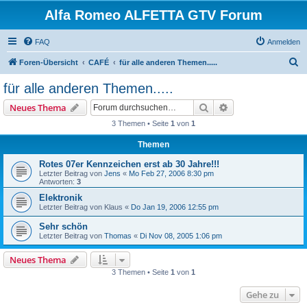
Alfa Romeo ALFETTA GTV Forum
FAQ
Anmelden
S
Foren-Übersicht
CAFÉ
für alle anderen Themen.....
u
für alle anderen Themen.....
c
Suche
Erweiterte Suche
Neues Thema
h
3 Themen • Seite
1
von
1
e
Themen
Rotes 07er Kennzeichen erst ab 30 Jahre!!!
Letzter Beitrag von
Jens
«
Mo Feb 27, 2006 8:30 pm
Antworten:
3
Elektronik
Letzter Beitrag von
Klaus
«
Do Jan 19, 2006 12:55 pm
Sehr schön
Letzter Beitrag von
Thomas
«
Di Nov 08, 2005 1:06 pm
Neues Thema
3 Themen • Seite
1
von
1
Gehe zu