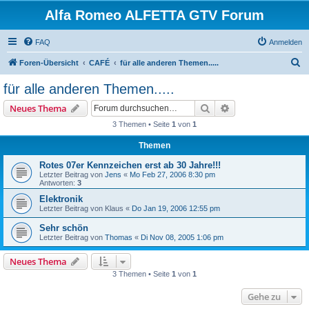
Alfa Romeo ALFETTA GTV Forum
FAQ
Anmelden
S
Foren-Übersicht
CAFÉ
für alle anderen Themen.....
u
für alle anderen Themen.....
c
Suche
Erweiterte Suche
Neues Thema
h
3 Themen • Seite
1
von
1
e
Themen
Rotes 07er Kennzeichen erst ab 30 Jahre!!!
Letzter Beitrag von
Jens
«
Mo Feb 27, 2006 8:30 pm
Antworten:
3
Elektronik
Letzter Beitrag von
Klaus
«
Do Jan 19, 2006 12:55 pm
Sehr schön
Letzter Beitrag von
Thomas
«
Di Nov 08, 2005 1:06 pm
Neues Thema
3 Themen • Seite
1
von
1
Gehe zu