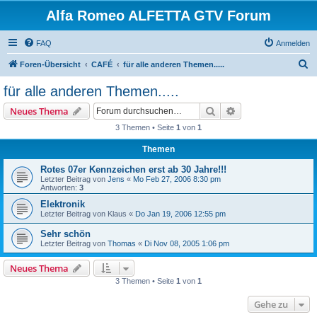
Alfa Romeo ALFETTA GTV Forum
FAQ
Anmelden
S
Foren-Übersicht
CAFÉ
für alle anderen Themen.....
u
für alle anderen Themen.....
c
Suche
Erweiterte Suche
Neues Thema
h
3 Themen • Seite
1
von
1
e
Themen
Rotes 07er Kennzeichen erst ab 30 Jahre!!!
Letzter Beitrag von
Jens
«
Mo Feb 27, 2006 8:30 pm
Antworten:
3
Elektronik
Letzter Beitrag von
Klaus
«
Do Jan 19, 2006 12:55 pm
Sehr schön
Letzter Beitrag von
Thomas
«
Di Nov 08, 2005 1:06 pm
Neues Thema
3 Themen • Seite
1
von
1
Gehe zu